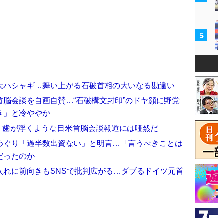
5
大ハシャギ…舞い上がる石破首相の大いなる勘違い
脳会談を自画自賛…“石破構文封印”のドヤ顔に野党
き」と冷ややか
？ 歯が浮くような日米首脳会談報道には唖然だ
めぐり「過半数出資ない」と明言…「言うべきことは
だったのか
入れに前向きもSNSで批判広がる…ダブるドイツ元首