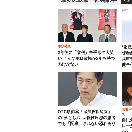
政治
巻頭特集
“財
2年後に「増税」空手形の大笑
ぜ粉
い こんなボロ政権が2年も持つ
兵庫
わけがない
健全
高市早
OTC類似薬「追加負担免除」
え」
の“落とし穴”…慢性疾患の患者
自民
でも「配慮」されない恐れあり
レー
か」