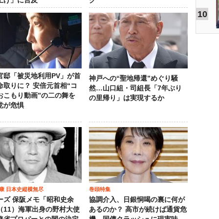
上げ」に言及
ク
10
官邸「被災地利用PV」が首
神戸への“聖地帰還”めぐり騒
命取りに？ 安倍元首相“コ
然…山口組・司組長「7年ぶり
おこもり動画”の二の舞を
の里帰り」は実現するか
党が危惧
康 日本史縦横無尽
巻頭特集
ーズ 保阪メモ「昭和史余
協調介入、日銀恫喝の裏に何が
（11）海軍出身の野村大使
あるのか？ 高市が続けば通貨危