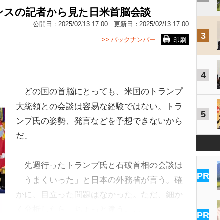
ンスの記者から見た日米首脳会談
公開日：
2025/02/13 17:00
更新日：
2025/02/13 17:00
3
>> バックナンバー
印刷
4
どの国の首脳にとっても、米国のトランプ
大統領との会談は容易な経験ではない。トラ
5
ンプ氏の姿勢、発言などを予想できないから
だ。
先週行ったトランプ氏と石破首相の会談は
PR
「うまくいった」と日本の外務省が言う。確
かに、目立った問題はなかった。ただ、細か
く分析したら、ちょっと違う。…
PR