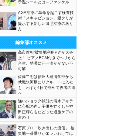
示温シールとは～ファンケル
AGA治療に革命を起こす検査技
術「スキャビジョン」銀クリが
提示する新しい薄毛治療のあり
方
編集部オススメ
高市首相“被災地利用PV”が大炎
上！ ピアノBGM付きでヘリから
合掌、酷暑に汗一滴かかない不
可解
佐藤二朗は信州大経済学部から
就職氷河期にリクルートに入社
も、わずか1日で辞めて役者の道
へ
強いショック状態の清水アキラ
に心配の声…子供を亡くした神
田正輝らもたどった遺族ケアの
道のり
石原プロ「炊き出しの流儀」 被
災地一番乗りがエラいわけでは