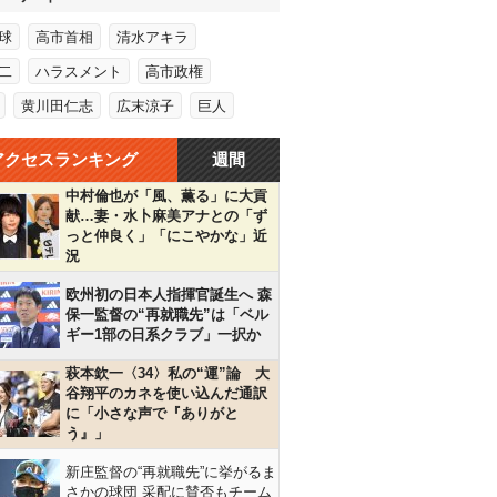
球
高市首相
清水アキラ
二
ハラスメント
高市政権
黄川田仁志
広末涼子
巨人
アクセスランキング
週間
中村倫也が「風、薫る」に大貢
献…妻・水卜麻美アナとの「ず
っと仲良く」「にこやかな」近
況
欧州初の日本人指揮官誕生へ 森
保一監督の“再就職先”は「ベル
ギー1部の日系クラブ」一択か
萩本欽一〈34〉私の“運”論 大
谷翔平のカネを使い込んだ通訳
に「小さな声で『ありがと
う』」
新庄監督の“再就職先”に挙がるま
さかの球団 采配に賛否もチーム