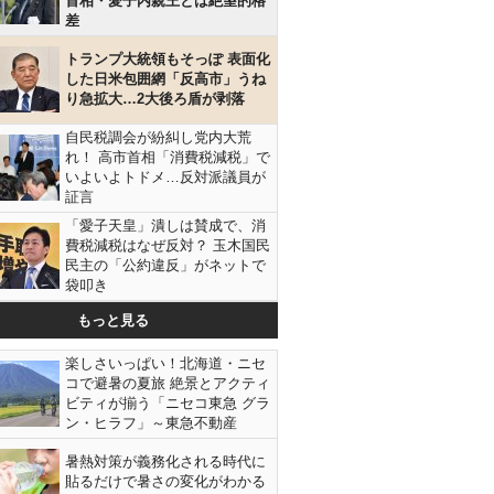
首相・愛子内親王とは絶望的格
差
トランプ大統領もそっぽ 表面化
した日米包囲網「反高市」うね
り急拡大…2大後ろ盾が剥落
自民税調会が紛糾し党内大荒
れ！ 高市首相「消費税減税」で
いよいよトドメ…反対派議員が
証言
「愛子天皇」潰しは賛成で、消
費税減税はなぜ反対？ 玉木国民
民主の「公約違反」がネットで
袋叩き
もっと見る
楽しさいっぱい！北海道・ニセ
コで避暑の夏旅 絶景とアクティ
ビティが揃う「ニセコ東急 グラ
ン・ヒラフ」～東急不動産
暑熱対策が義務化される時代に
貼るだけで暑さの変化がわかる