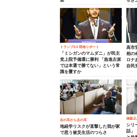
差
引き
トランプ2.0 現地リポート
高市
「ミシガンのマムダニ」が民主
相の
党上院予備選に勝利 「急進左派
ロナ
では本選で勝てない」という常
自民
識を覆すか
保阪正
右の耳から左の耳
シリ
地経学リスクが直撃した我が家
話」
で思う被災生活のつらさ