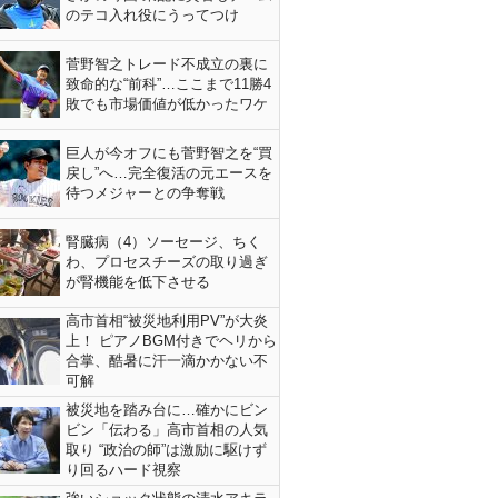
のテコ入れ役にうってつけ
菅野智之トレード不成立の裏に
致命的な“前科”…ここまで11勝4
敗でも市場価値が低かったワケ
巨人が今オフにも菅野智之を“買
戻し”へ…完全復活の元エースを
待つメジャーとの争奪戦
腎臓病（4）ソーセージ、ちく
わ、プロセスチーズの取り過ぎ
が腎機能を低下させる
高市首相“被災地利用PV”が大炎
上！ ピアノBGM付きでヘリから
合掌、酷暑に汗一滴かかない不
可解
被災地を踏み台に…確かにビン
ビン「伝わる」高市首相の人気
取り “政治の師”は激励に駆けず
り回るハード視察