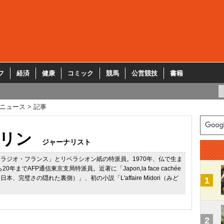
フ
経済
健康
コミック
競馬
公営競技
書籍
ニュース
記事
リン
ジャーナリスト
ラジオ・フランス」とリベラシオン紙の特派員。1970年、仏で生ま
20年までAFP通信東京支局特派員。近著に「Japon,la face cachée
ction（日本、完璧さの隠れた裏側）」、初の小説「L'affaire Midori（みど
1
2