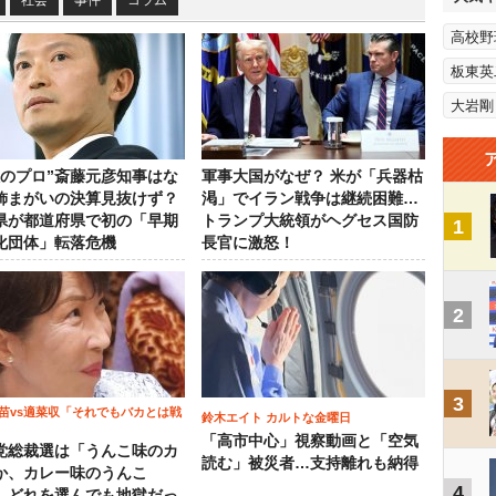
社会
事件
コラム
高校野
板東英
大岩剛
政のプロ”斎藤元彦知事はな
軍事大国がなぜ？ 米が「兵器枯
飾まがいの決算見抜けず？
渇」でイラン戦争は継続困難…
県が都道府県で初の「早期
トランプ大統領がヘグセス国防
1
化団体」転落危機
長官に激怒！
2
3
苗vs適菜収「それでもバカとは戦
鈴木エイト カルトな金曜日
「高市中心」視察動画と「空気
党総裁選は「うんこ味のカ
読む」被災者…支持離れも納得
か、カレー味のうんこ
4
 どれを選んでも地獄だっ