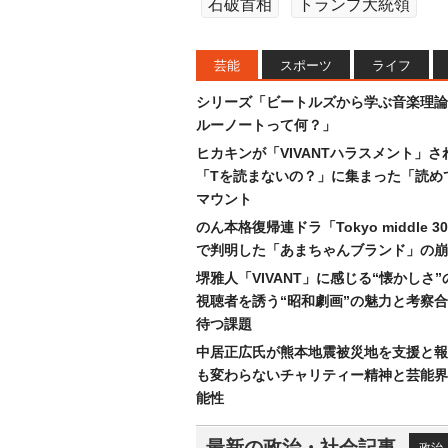
石破首相
トランプ大統領
芸能
スポーツ
ライフ
シリーズ「ビートルズから学ぶ音楽理論
ルーノートって何？」
ヒカキンが「VIVANTハラスメント」さ
「Tを読まないの？」に集まった「読め
マウント
のん本格復帰連ドラ「Tokyo middle 
で判明した「あまちゃんブランド」の崩
堺雅人「VIVANT」に感じる“懐かしさ
視聴者を誘う“昭和劇画”の魅力と考察
待つ課題
中居正広氏が熊本地震被災地を支援と報
も変わらないチャリティー精神と芸能界
能性
最新の政治・社会記事