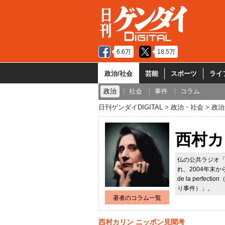
6.6万
18.5万
政治/社会
芸能
スポーツ
ライ
政治
社会
事件
コラム
日刊ゲンダイDIGITAL
政治・社会
政治
西村カ
仏の公共ラジオ「
れ、2004年末から
de la perfe
り事件）」。
著者のコラム一覧
西村カリン ニッポン見聞考