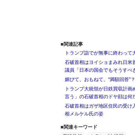
■関連記事
トランプ詣でが無事に終わって
石破首相はヨイショまみれ日米首
議員「日本の国会でもそうすべ
媚びて、おもねて、“満額回答”
トランプ大統領が日鉄買収計画
言う」の石破首相のドヤ顔は何
石破首相はガザ地区住民の受け
相メルケル氏の姿
■関連キーワード