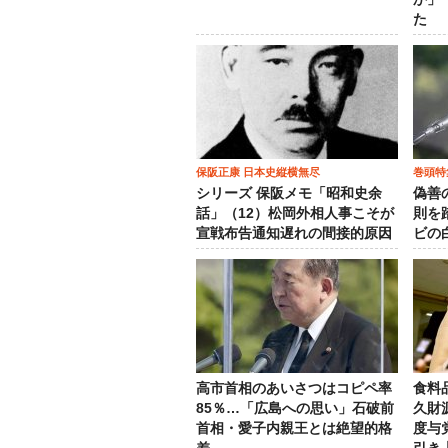
た
保阪正康 日本史縦横無尽
巻頭特
シリーズ 保阪メモ「昭和史余
偽善
話」（12）松岡外相人事こそが
則を
宣戦布告通知遅れの間接的原因
ビの
高市首相のあいさつはコピペ率
食料
85％…「広島への思い」石破前
久財
首相・愛子内親王とは絶望的格
度与