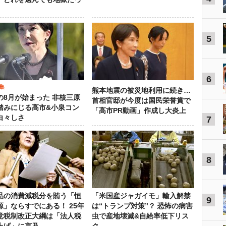
5
6
集
熊本地震の被災地利用に続き…
の8月が始まった 非核三原
首相官邸が今度は国民栄誉賞で
踏みにじる高市&小泉コン
「高市PR動画」作成し大炎上
白々しさ
7
8
品の消費減税分を賄う「恒
「米国産ジャガイモ」輸入解禁
9
源」ならすでにある！ 25年
は“トランプ対策”？ 恐怖の病害
党税制改正大綱は「法人税
虫で産地壊滅&自給率低下リス