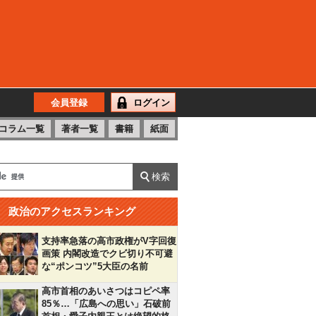
会員登録
ログイン
コラム一覧
著者一覧
書籍
紙面
政治のアクセスランキング
支持率急落の高市政権がV字回復
画策 内閣改造でクビ切り不可避
な“ポンコツ”5大臣の名前
高市首相のあいさつはコピペ率
85％…「広島への思い」石破前