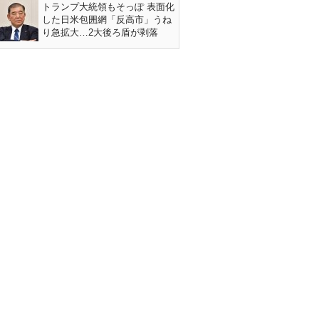
トランプ大統領もそっぽ 表面化
した日米包囲網「反高市」うね
り急拡大…2大後ろ盾が剥落