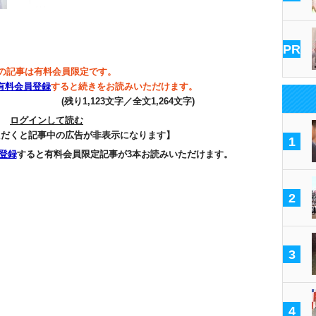
「…
PR
の記事は有料会員限定です。
有料会員登録
すると続きをお読みいただけます。
(残り1,123文字／全文1,264文字)
ログインして読む
ただくと記事中の広告が非表示になります】
1
登録
すると有料会員限定記事が3本お読みいただけます。
2
3
4