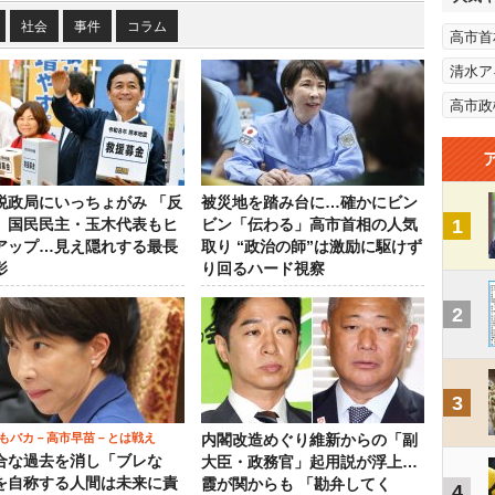
社会
事件
コラム
高市首
清水ア
高市政
税政局にいっちょがみ 「反
被災地を踏み台に…確かにビン
1
」国民民主・玉木代表もヒ
ビン「伝わる」高市首相の人気
アップ…見え隠れする最長
取り “政治の師”は激励に駆けず
影
り回るハード視察
2
3
もバカ－高市早苗－とは戦え
内閣改造めぐり維新からの「副
合な過去を消し「ブレな
大臣・政務官」起用説が浮上…
を自称する人間は未来に責
霞が関からも 「勘弁してく
4