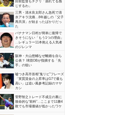
田前監督もチクリ「崩れてる感
じするわ」
三男・清水良太郎さん急死で清
水アキラ沈痛…8年越しの「父子
再共演」が始まったばかりだっ
た
バナナマン日村が簡単に復帰で
きそうにない「もう1つの理由」
…レギュラー11本抱える人気者
のジレンマ
阪神・大山悠輔なぜ離婚を自ら
公表？ 球団OBが指摘する「先
手」の狙い
嘘つき高市首相“鬼リピ”フレーズ
「実質賃金の上昇率はG7で最も
高い」は追い風参考記録のマヤ
カシ
菅野智之トレード不成立の裏に
致命的な“前科”…ここまで11勝4
敗でも市場価値が低かったワケ