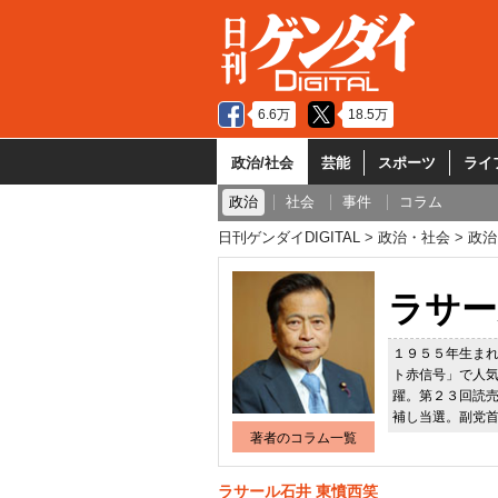
6.6万
18.5万
政治/社会
芸能
スポーツ
ライ
政治
社会
事件
コラム
日刊ゲンダイDIGITAL
政治・社会
政治
ラサー
１９５５年生ま
ト赤信号」で人
躍。第２３回読
補し当選。副党
著者のコラム一覧
ラサール石井 東憤西笑