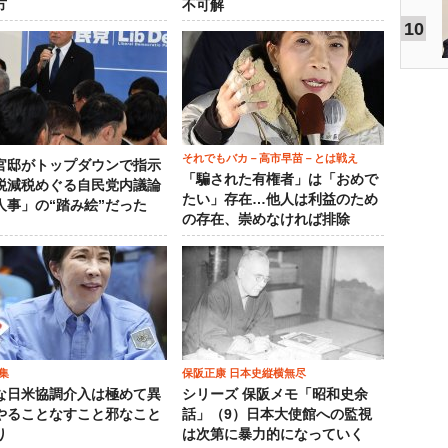
方
不可解
10
それでもバカ－高市早苗－とは戦え
官邸がトップダウンで指示
「騙された有権者」は「おめで
税減税めぐる自民党内議論
たい」存在…他人は利益のため
人事」の“踏み絵”だった
の存在、崇めなければ排除
集
保阪正康 日本史縦横無尽
な日米協調介入は極めて異
シリーズ 保阪メモ「昭和史余
やることなすこと邪なこと
話」（9）日本大使館への監視
り
は次第に暴力的になっていく