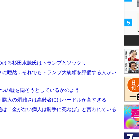
5
つける杉田水脈氏はトランプとソックリ
さに唖然…それでもトランプ大統領を評価する人がい
1つの嘘を隠そうとしているかのよう
ト購入の煩雑さは高齢者にはハードルが高すぎる
題は「金がない病人は勝手に死ねば」と言われている