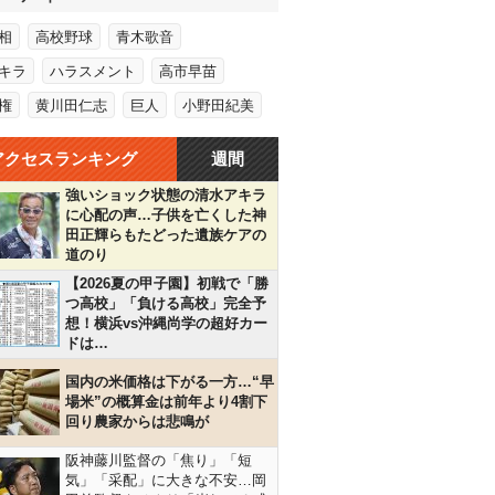
相
高校野球
青木歌音
キラ
ハラスメント
高市早苗
権
黄川田仁志
巨人
小野田紀美
アクセスランキング
週間
強いショック状態の清水アキラ
に心配の声…子供を亡くした神
田正輝らもたどった遺族ケアの
道のり
【2026夏の甲子園】初戦で「勝
つ高校」「負ける高校」完全予
想！横浜vs沖縄尚学の超好カー
ドは…
国内の米価格は下がる一方…“早
場米”の概算金は前年より4割下
回り農家からは悲鳴が
阪神藤川監督の「焦り」「短
気」「采配」に大きな不安…岡