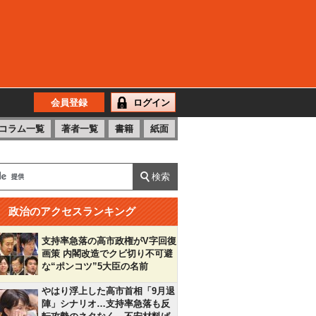
会員登録
ログイン
コラム一覧
著者一覧
書籍
紙面
政治のアクセスランキング
支持率急落の高市政権がV字回復
画策 内閣改造でクビ切り不可避
な“ポンコツ”5大臣の名前
やはり浮上した高市首相「9月退
陣」シナリオ…支持率急落も反