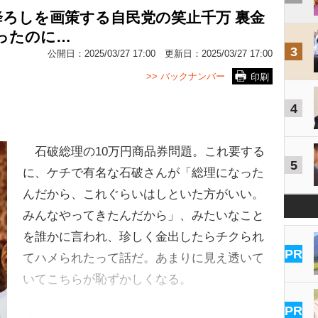
降ろしを画策する自民党の笑止千万 裏金
だったのに…
3
公開日：
2025/03/27 17:00
更新日：
2025/03/27 17:00
>> バックナンバー
印刷
4
石破総理の10万円商品券問題。これ要する
5
に、ケチで有名な石破さんが「総理になった
んだから、これぐらいはしといた方がいい。
みんなやってきたんだから」、みたいなこと
を誰かに言われ、珍しく金出したらチクられ
PR
てハメられたって話だ。あまりに見え透いて
いてこちらが恥ずかしくなる。
PR