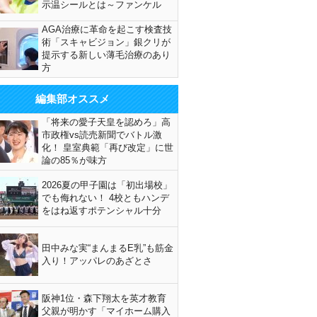
示温シールとは～ファンケル
AGA治療に革命を起こす検査技
術「スキャビジョン」銀クリが
提示する新しい薄毛治療のあり
方
編集部オススメ
「将来の愛子天皇を認めろ」高
市政権vs読売新聞でバトル激
化！ 皇室典範「再び改定」に世
論の85％が味方
2026夏の甲子園は「初出場校」
でも侮れない！ 4校ともハンデ
をはね返すポテンシャル十分
田中みな実“まんまるE乳”も筋金
入り！アッパレのあざとさ
阪神1位・森下翔太を英才教育
父親が明かす「マイホーム購入