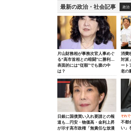
最新の政治・社会記事
政治
片山財務相が事務次官人事めぐ
消費
る“高市首相との暗闘”に勝利…
対派
表面的には“従順”でも腹の中
ート
は？
老の
それで
日銀に国債買い入れ要請との報
不都
道も…円安・物価高・金利上昇
い」
が示す高市政権「無責任な放漫