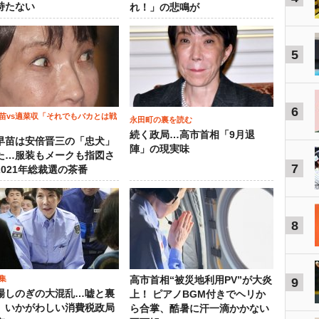
持たない
れ！」の悲鳴が
5
6
苗vs適菜収「それでもバカとは戦
永田町の裏を読む
続く政局…高市首相「9月退
早苗は安倍晋三の「忠犬」
陣」の現実味
た…服装もメークも指図さ
7
2021年総裁選の茶番
8
集
高市首相“被災地利用PV”が大炎
9
場しのぎの大混乱…嘘と裏
上！ ピアノBGM付きでヘリか
、いかがわしい消費税政局
ら合掌、酷暑に汗一滴かかない