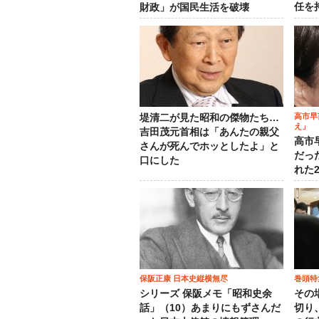
任を
財政」が国民生活を破壊
高市早
堤清二が見た昭和の傑物たち…
え」
吉田茂元首相は「あんたの親父
高市
さんが死んでホッとしたよ」と
だっ
口にした
れた
保阪正康 日本史縦横無尽
巻頭特
シリーズ 保阪メモ「昭和史余
その
話」（10）あまりにもずさんだ
切り