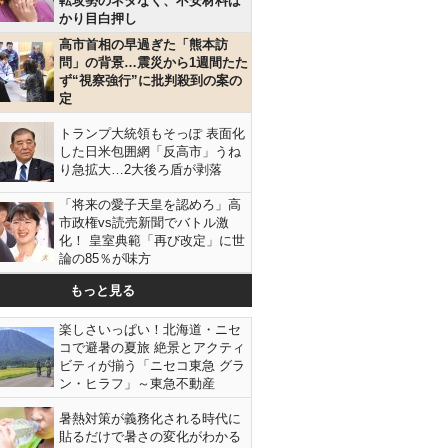
転攻勢のネタなく、不安材料ば
かり目白押し
高市首相の早過ぎた「熊本訪
問」の背景…震災から1週間たた
ず“視察強行”に批判殺到の案の
定
トランプ大統領もそっぽ 表面化
した日米包囲網「反高市」うね
り急拡大…2大後ろ盾が剥落
「将来の愛子天皇を認めろ」高
市政権vs読売新聞でバトル激
化！ 皇室典範「再び改定」に世
論の85％が味方
もっと見る
楽しさいっぱい！北海道・ニセ
コで避暑の夏旅 絶景とアクティ
ビティが揃う「ニセコ東急 グラ
ン・ヒラフ」～東急不動産
暑熱対策が義務化される時代に
貼るだけで暑さの変化がわかる