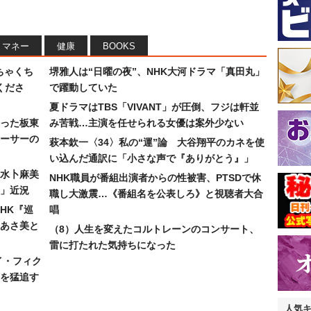
マネー
健康
BOOKS
ちゃくち
堺雅人は“日曜の夜”、NHK大河ドラマ「真田丸」
くださ
で躍動していた
夏ドラマはTBS「VIVANT」が圧倒、フジは軒並
った板東
み苦戦…主演を任せられる女優は案外少ない
ーサーの
萩本欽一〈34〉私の“運”論 大谷翔平のカネを使
い込んだ通訳に「小さな声で『ありがとう』」
水卜麻美
NHK職員が番組出演者からの性被害、PTSDで休
」近況
職し大激震…《番組名を公表しろ》と視聴者大合
HK『巡
唱
あさ美と
（8）人生を変えたコルトレーンのコンサート、
雷に打たれた気持ちになった
イ・フィク
を猛追す
人気