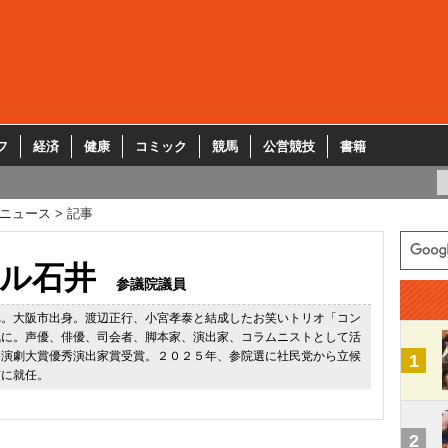
フ
経済
健康
コミック
競馬
公営競技
書籍
ニュース
記事
ル石井
参議院議員
れ。大阪市出身。渡辺正行、小宮孝泰と結成したお笑いトリオ「コン
気に。声優、俳優、司会者、脚本家、演出家、コラムニストとして活
売演劇大賞優秀演出家賞受賞。２０２５年、参院選に社民党から立候
1
首に就任。
2