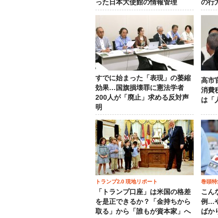
った日本大使館の情報管理
の行
すでに始まった「表現」の萎縮
高市
効果…国旗損壊罪に憲法学者
消費
200人が「廃止」求める反対声
は「
明
トランプ2.0 現地リポート
巻頭特
「トランプ口座」は米国の格差
こん
を是正できるか？「金持ちから
例…
取る」から「誰もが資本家」へ
ばか