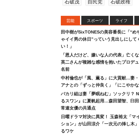
石破茂
自民党
石破政権
芸能
スポーツ
ライフ
田中樹がSixTONESの美容番長に「“め
ゃイイ男の休日”っていう見出しにして
い！」
「恩人だけど、嫌いな人の代表」亡くな
英二さんが複雑な感情を抱いたプロデュ
名前
中村倫也が「風、薫る」に大貢献…妻・
アナとの「ずっと仲良く」「にこやかな
バカリ組は妻「夢眠ねむ」ソックリ？ N
るスワン』に夏帆起用…森田望智、臼田
常連女優の共通点
日曜ドラマ対決に異変！ 玉森裕太「マ
ション」が山田涼介「一次元の挿し木」
るワケ