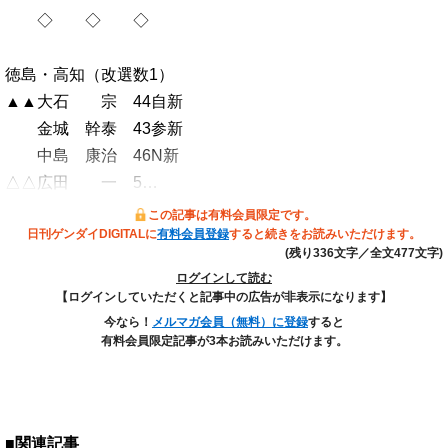
◇ ◇ ◇
徳島・高知（改選数1）
▲▲大石 宗 44自新
金城 幹泰 43参新
中島 康治 46N新
△△広田 一 5…
この記事は有料会員限定です。
日刊ゲンダイDIGITALに
有料会員登録
すると続きをお読みいただけます。
(残り336文字／全文477文字)
ログインして読む
【ログインしていただくと記事中の広告が非表示になります】
今なら！
メルマガ会員（無料）に登録
すると
有料会員限定記事が3本お読みいただけます。
■関連記事