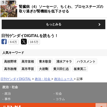
5
腎臓病（4）ソーセージ、ちくわ、プロセスチーズの
取り過ぎが腎機能を低下させる
もっとみる
日刊ゲンダイDIGITALを読もう！
6.6万
18.5万
人気キーワード
高校野球
高市首相
青木歌音
清水アキラ
ハラスメント
高市政権
高市早苗
大岩剛
黄川田仁志
板東英二
日刊ゲンダイDIGITAL
政治・社会
政治ニュース
記事
政治・社会
政治
社会
事件
コラム