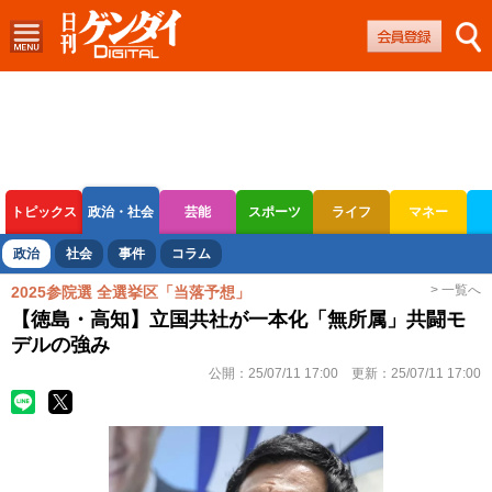
トピックス
政治・社会
芸能
スポーツ
ライフ
マネー
ボートレース
競輪
オートレース
政治
社会
事件
コラム
> 一覧へ
2025参院選 全選挙区「当落予想」
【徳島・高知】立国共社が一本化「無所属」共闘モ
デルの強み
公開：
25/07/11 17:00
更新：
25/07/11 17:00