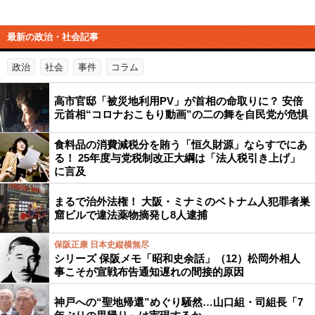
最新の政治・社会記事
政治
社会
事件
コラム
高市官邸「被災地利用PV」が首相の命取りに？ 安倍
元首相“コロナおこもり動画”の二の舞を自民党が危惧
食料品の消費減税分を賄う「恒久財源」ならすでにあ
る！ 25年度与党税制改正大綱は「法人税引き上げ」
に言及
まるで治外法権！ 大阪・ミナミのベトナム人犯罪者巣
窟ビルで違法薬物摘発し8人逮捕
保阪正康 日本史縦横無尽
シリーズ 保阪メモ「昭和史余話」（12）松岡外相人
事こそが宣戦布告通知遅れの間接的原因
神戸への“聖地帰還”めぐり騒然…山口組・司組長「7