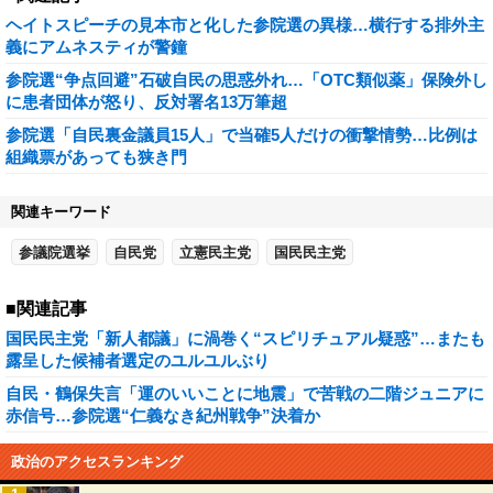
ヘイトスピーチの見本市と化した参院選の異様…横行する排外主
義にアムネスティが警鐘
参院選“争点回避”石破自民の思惑外れ…「OTC類似薬」保険外し
に患者団体が怒り、反対署名13万筆超
参院選「自民裏金議員15人」で当確5人だけの衝撃情勢…比例は
組織票があっても狭き門
関連キーワード
参議院選挙
自民党
立憲民主党
国民民主党
■関連記事
国民民主党「新人都議」に渦巻く“スピリチュアル疑惑”…またも
露呈した候補者選定のユルユルぶり
自民・鶴保失言「運のいいことに地震」で苦戦の二階ジュニアに
赤信号…参院選“仁義なき紀州戦争”決着か
政治のアクセスランキング