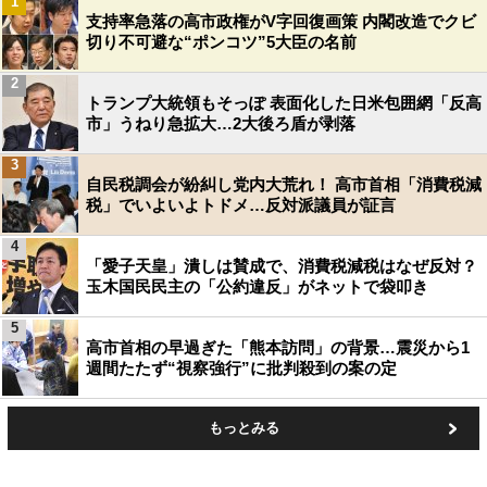
1
支持率急落の高市政権がV字回復画策 内閣改造でクビ
切り不可避な“ポンコツ”5大臣の名前
2
トランプ大統領もそっぽ 表面化した日米包囲網「反高
市」うねり急拡大…2大後ろ盾が剥落
3
自民税調会が紛糾し党内大荒れ！ 高市首相「消費税減
税」でいよいよトドメ…反対派議員が証言
4
「愛子天皇」潰しは賛成で、消費税減税はなぜ反対？
玉木国民民主の「公約違反」がネットで袋叩き
5
高市首相の早過ぎた「熊本訪問」の背景…震災から1
週間たたず“視察強行”に批判殺到の案の定
もっとみる