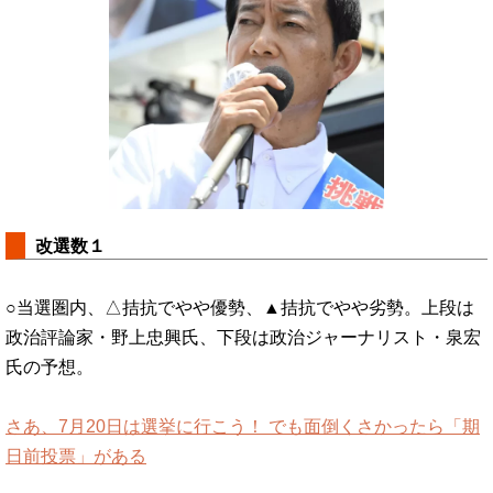
改選数１
○当選圏内、△拮抗でやや優勢、▲拮抗でやや劣勢。上段は
政治評論家・野上忠興氏、下段は政治ジャーナリスト・泉宏
氏の予想。
さあ、7月20日は選挙に行こう！ でも面倒くさかったら「期
日前投票」がある