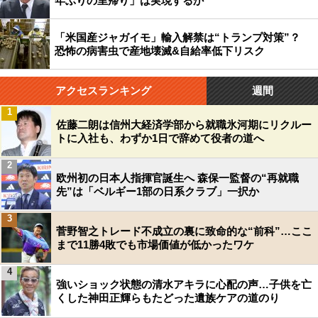
年ぶりの里帰り」は実現するか
「米国産ジャガイモ」輸入解禁は“トランプ対策”？
恐怖の病害虫で産地壊滅&自給率低下リスク
アクセスランキング
週間
1
佐藤二朗は信州大経済学部から就職氷河期にリクルー
トに入社も、わずか1日で辞めて役者の道へ
2
欧州初の日本人指揮官誕生へ 森保一監督の“再就職
先”は「ベルギー1部の日系クラブ」一択か
3
菅野智之トレード不成立の裏に致命的な“前科”…ここ
まで11勝4敗でも市場価値が低かったワケ
4
強いショック状態の清水アキラに心配の声…子供を亡
くした神田正輝らもたどった遺族ケアの道のり