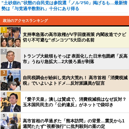
“土砂崩れ”状態の自民党は参院選「ノルマ50」掲げるも…最新情
勢は「与党過半数割れ」十分にあり得る
政治のアクセスランキング
1
支持率急落の高市政権がV字回復画策 内閣改造でクビ
切り不可避な“ポンコツ”5大臣の名前
2
トランプ大統領もそっぽ 表面化した日米包囲網「反高
市」うねり急拡大…2大後ろ盾が剥落
3
自民税調会が紛糾し党内大荒れ！ 高市首相「消費税減
税」でいよいよトドメ…反対派議員が証言
4
「愛子天皇」潰しは賛成で、消費税減税はなぜ反対？
玉木国民民主の「公約違反」がネットで袋叩き
5
高市首相の早過ぎた「熊本訪問」の背景…震災から1
週間たたず“視察強行”に批判殺到の案の定