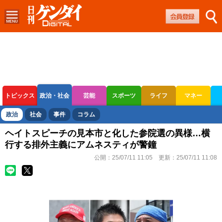
トピックス
政治・社会
芸能
スポーツ
ライフ
マネー
ボートレース
競輪
オートレース
政治
社会
事件
コラム
ヘイトスピーチの見本市と化した参院選の異様…横
行する排外主義にアムネスティが警鐘
公開：
25/07/11 11:05
更新：
25/07/11 11:08