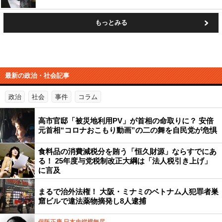
もっとみる
最新の政治・社会記事
政治
社会
事件
コラム
高市官邸「被災地利用PV」が首相の命取りに？ 安倍
元首相“コロナおこもり動画”の二の舞を自民党が危惧
食料品の消費減税分を賄う「恒久財源」ならすでにあ
る！ 25年度与党税制改正大綱は「法人税引き上げ」
に言及
まるで治外法権！ 大阪・ミナミのベトナム人犯罪者巣
窟ビルで違法薬物摘発し8人逮捕