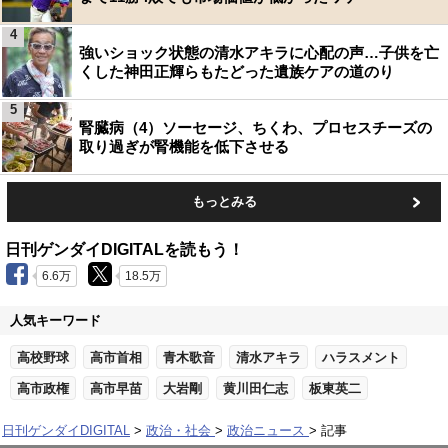
4
強いショック状態の清水アキラに心配の声…子供を亡
くした神田正輝らもたどった遺族ケアの道のり
5
腎臓病（4）ソーセージ、ちくわ、プロセスチーズの
取り過ぎが腎機能を低下させる
もっとみる
日刊ゲンダイDIGITALを読もう！
6.6万
18.5万
人気キーワード
高校野球
高市首相
青木歌音
清水アキラ
ハラスメント
高市政権
高市早苗
大岩剛
黄川田仁志
板東英二
日刊ゲンダイDIGITAL
政治・社会
政治ニュース
記事