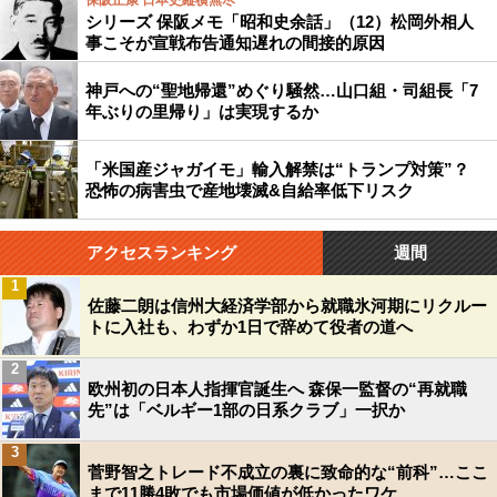
保阪正康 日本史縦横無尽
シリーズ 保阪メモ「昭和史余話」（12）松岡外相人
事こそが宣戦布告通知遅れの間接的原因
神戸への“聖地帰還”めぐり騒然…山口組・司組長「7
年ぶりの里帰り」は実現するか
「米国産ジャガイモ」輸入解禁は“トランプ対策”？
恐怖の病害虫で産地壊滅&自給率低下リスク
アクセスランキング
週間
1
佐藤二朗は信州大経済学部から就職氷河期にリクルー
トに入社も、わずか1日で辞めて役者の道へ
2
欧州初の日本人指揮官誕生へ 森保一監督の“再就職
先”は「ベルギー1部の日系クラブ」一択か
3
菅野智之トレード不成立の裏に致命的な“前科”…ここ
まで11勝4敗でも市場価値が低かったワケ