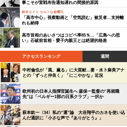
事こそが宣戦布告通知遅れの間接的原因
鈴木エイト カルトな金曜日
「高市中心」視察動画と「空気読む」被災者…支持離
れも納得
高市首相のあいさつはコピペ率85％…「広島への思
い」石破前首相・愛子内親王とは絶望的格差
アクセスランキング
週間
1
中村倫也が「風、薫る」に大貢献…妻・水卜麻美アナ
との「ずっと仲良く」「にこやかな」近況
2
欧州初の日本人指揮官誕生へ 森保一監督の“再就職
先”は「ベルギー1部の日系クラブ」一択か
3
萩本欽一〈34〉私の“運”論 大谷翔平のカネを使い込
んだ通訳に「小さな声で『ありがとう』」