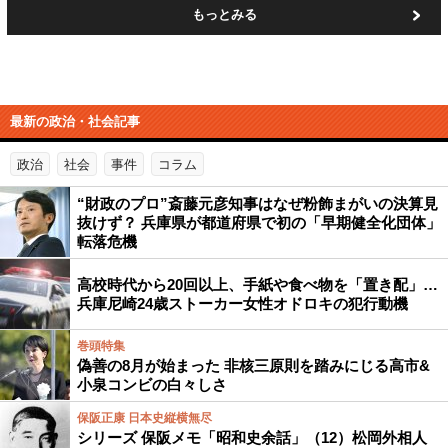
もっとみる
最新の政治・社会記事
政治
社会
事件
コラム
“財政のプロ”斎藤元彦知事はなぜ粉飾まがいの決算見
抜けず？ 兵庫県が都道府県で初の「早期健全化団体」
転落危機
高校時代から20回以上、手紙や食べ物を「置き配」…
兵庫尼崎24歳ストーカー女性オドロキの犯行動機
巻頭特集
偽善の8月が始まった 非核三原則を踏みにじる高市&
小泉コンビの白々しさ
保阪正康 日本史縦横無尽
シリーズ 保阪メモ「昭和史余話」（12）松岡外相人