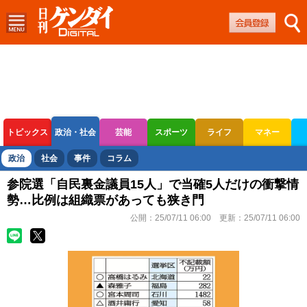
トピックス
政治・社会
芸能
スポーツ
ライフ
マネー
ボートレース
競輪
オートレース
政治
社会
事件
コラム
参院選「自民裏金議員15人」で当確5人だけの衝撃情
勢…比例は組織票があっても狭き門
公開：
25/07/11 06:00
更新：
25/07/11 06:00