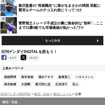
4
新庄監督の“再就職先”に挙がるまさかの球団 采配に
賛否もチームのテコ入れ役にうってつけ
5
菅野智之トレード不成立の裏に致命的な“前科”…ここ
まで11勝4敗でも市場価値が低かったワケ
もっとみる
日刊ゲンダイDIGITALを読もう！
6.6万
18.5万
人気キーワード
高校野球
高市首相
清水アキラ
板東英二
ハラスメント
高市政権
大岩剛
黄川田仁志
広末涼子
巨人
日刊ゲンダイDIGITAL
政治・社会
政治ニュース
記事
政治・社会