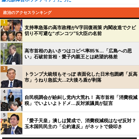
政治のアクセスランキング
1
支持率急落の高市政権がV字回復画策 内閣改造でクビ
切り不可避な“ポンコツ”5大臣の名前
2
高市首相のあいさつはコピペ率85％…「広島への思
い」石破前首相・愛子内親王とは絶望的格差
3
トランプ大統領もそっぽ 表面化した日米包囲網「反高
市」うねり急拡大…2大後ろ盾が剥落
4
自民税調会が紛糾し党内大荒れ！ 高市首相「消費税減
税」でいよいよトドメ…反対派議員が証言
5
「愛子天皇」潰しは賛成で、消費税減税はなぜ反対？
玉木国民民主の「公約違反」がネットで袋叩き