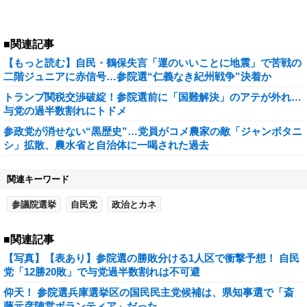
■関連記事
【もっと読む】自民・鶴保失言「運のいいことに地震」で苦戦の
二階ジュニアに赤信号…参院選“仁義なき紀州戦争”決着か
トランプ関税交渉破綻！参院選前に「国難解決」のアテが外れ…
与党の過半数割れにトドメ
参政党が消せない“黒歴史”…党員がコメ農家の敵「ジャンボタニ
シ」拡散、農水省と自治体に一喝された過去
関連キーワード
参議院選挙
自民党
政治とカネ
■関連記事
【写真】【表あり】参院選の勝敗分ける1人区で衝撃予想！ 自民
党「12勝20敗」で与党過半数割れは不可避
仰天！ 参院選兵庫選挙区の国民民主党候補は、県知事選で「斎
藤元彦陣営ボランティア」だった