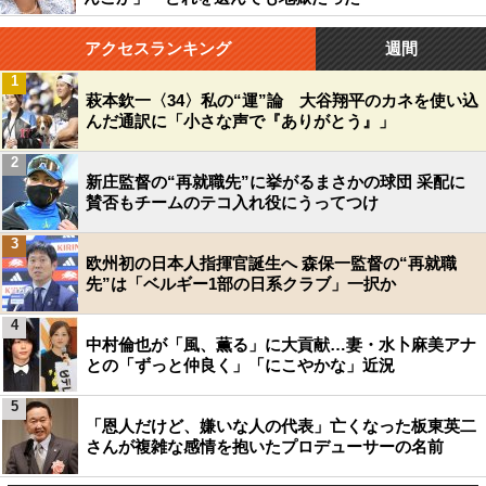
アクセスランキング
週間
1
萩本欽一〈34〉私の“運”論 大谷翔平のカネを使い込
んだ通訳に「小さな声で『ありがとう』」
2
新庄監督の“再就職先”に挙がるまさかの球団 采配に
賛否もチームのテコ入れ役にうってつけ
3
欧州初の日本人指揮官誕生へ 森保一監督の“再就職
先”は「ベルギー1部の日系クラブ」一択か
4
中村倫也が「風、薫る」に大貢献…妻・水卜麻美アナ
との「ずっと仲良く」「にこやかな」近況
5
「恩人だけど、嫌いな人の代表」亡くなった板東英二
さんが複雑な感情を抱いたプロデューサーの名前