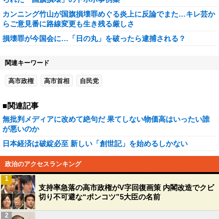
カンニング竹山が国旗損壊罪めぐる炎上に反論でまた…キレ芸か
らご意見番に路線変更も生き残る厳しさ
損壊罪が今国会に…「日の丸」を破ったら逮捕される？
関連キーワード
高市政権
高市首相
自民党
■関連記事
無批判メディアに改めて絶句だ 果てしない物価高はいったい誰
が悪いのか
日本経済は破綻必至 新しい「創世記」を始めるしかない
政治のアクセスランキング
1
支持率急落の高市政権がV字回復画策 内閣改造でクビ
切り不可避な“ポンコツ”5大臣の名前
2