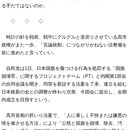
る手だてはないのか。
◇ ◇ ◇
時計の針を戦前、戦中にグルグルと逆戻りさせている高市
政権がまた一歩、「言論統制」につながりかねない法整備を
前に進めたと言っていい。
自民党は1日、日本国旗を傷つける行為を処罰する「国旗
損壊罪」に関するプロジェクトチーム（PT）と内閣第1部会
の合同会議を開き、同罪を新設する法案を了承。連立を組む
日本維新の会との調整が終わり次第、今国会に提出し、会期
内成立を目指すという。
高市首相の肝いり法案で、「人に著しく不快または嫌悪の
情を催させる方法」により「公然と国旗を損壊、除去、汚