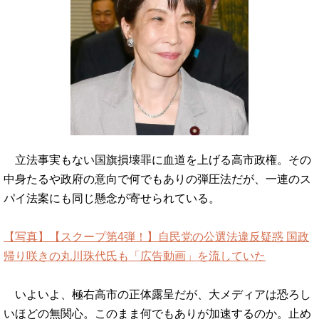
立法事実もない国旗損壊罪に血道を上げる高市政権。その
中身たるや政府の意向で何でもありの弾圧法だが、一連のス
パイ法案にも同じ懸念が寄せられている。
【写真】【スクープ第4弾！】自民党の公選法違反疑惑 国政
帰り咲きの丸川珠代氏も「広告動画」を流していた
いよいよ、極右高市の正体露呈だが、大メディアは恐ろし
いほどの無関心。このまま何でもありが加速するのか。止め