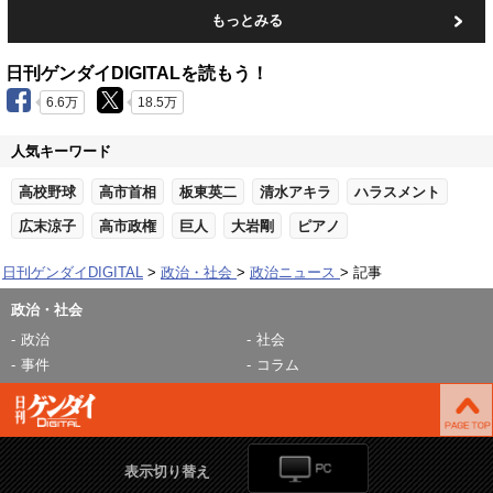
もっとみる
日刊ゲンダイDIGITALを読もう！
6.6万
18.5万
人気キーワード
高校野球
高市首相
板東英二
清水アキラ
ハラスメント
広末涼子
高市政権
巨人
大岩剛
ピアノ
日刊ゲンダイDIGITAL
政治・社会
政治ニュース
記事
政治・社会
政治
社会
事件
コラム
表示切り替え