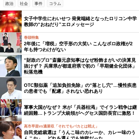
政治
社会
事件
コラム
女子中学生にわいせつ 発覚端緒となったロリコン中学
教師の“おねだり”エロメッセージ
巻頭特集
2年後に「増税」空手形の大笑い こんなボロ政権が2
年も持つわけがない
“財政のプロ”斎藤元彦知事はなぜ粉飾まがいの決算見
抜けず？ 兵庫県が都道府県で初の「早期健全化団体」
転落危機
OTC類似薬「追加負担免除」の“落とし穴”…慢性疾患
の患者でも「配慮」されない恐れあり
軍事大国がなぜ？ 米が「兵器枯渇」でイラン戦争は継
続困難…トランプ大統領がヘグセス国防長官に激怒！
高市早苗vs適菜収「それでもバカとは戦え」
自民党総裁選は「うんこ味のカレーか、カレー味のう
んこか」 どれを選んでも地獄だった