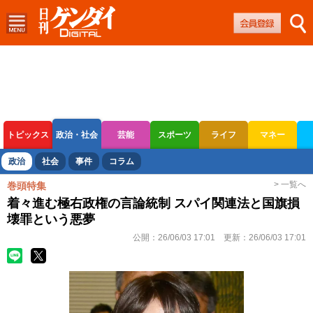
トピックス
政治・社会
芸能
スポーツ
ライフ
マネー
ボートレース
競輪
オートレース
政治
社会
事件
コラム
> 一覧へ
巻頭特集
着々進む極右政権の言論統制 スパイ関連法と国旗損
壊罪という悪夢
公開：
26/06/03 17:01
更新：
26/06/03 17:01