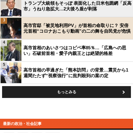
トランプ大統領もそっぽ 表面化した日米包囲網「反高
市」うねり急拡大…2大後ろ盾が剥落
3
高市官邸「被災地利用PV」が首相の命取りに？ 安倍
元首相“コロナおこもり動画”の二の舞を自民党が危惧
4
高市首相のあいさつはコピペ率85％…「広島への思
い」石破前首相・愛子内親王とは絶望的格差
5
高市首相の早過ぎた「熊本訪問」の背景…震災から1
週間たたず“視察強行”に批判殺到の案の定
もっとみる
最新の政治・社会記事