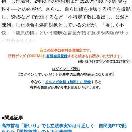
損」した場合、2年以下の拘禁刑または20万円以下の罰金を
科す──との内容だ。さらに、自ら国旗を損壊する様子を撮影
し、SNSなどで配信するなど「不特定多数に提出し、公然と
陳列」した場合も処罰対象としているのだが、「著しく不
快」「嫌悪の情」という曖昧な言葉が指す意味や内容がサッ
パリ分からない。
この記事は有料会員限定です。
日刊ゲンダイDIGITALに
有料会員登録
すると続きをお読みいただけます。
(残り2,767文字／全文3,317文字)
ログインして読む
【ログインしていただくと記事中の広告が非表示になります】
今なら！
メルマガ会員（無料）に登録
すると
有料会員限定記事が3本お読みいただけます。
■関連記事
高市首相「肝いり」でも立法事実やはり乏しく…自民党PTで配
られた「国旗損壊」のトホホ事例集