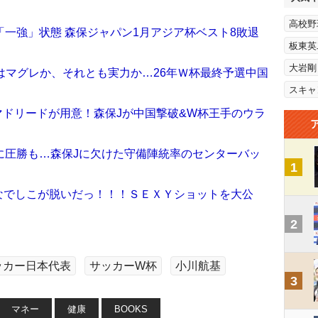
高校野
一強」状態 森保ジャパン1月アジア杯ベスト8敗退
板東英
大岩剛
はマグレか、それとも実力か…26年Ｗ杯最終予選中国
スキャ
マドリードが用意！森保Jが中国撃破&W杯王手のウラ
に圧勝も…森保Jに欠けた守備陣統率のセンターバッ
1
なでしこが脱いだっ！！！ＳＥＸＹショットを大公
2
ッカー日本代表
サッカーW杯
小川航基
3
マネー
健康
BOOKS