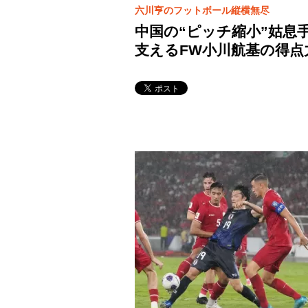
六川亨のフットボール縦横無尽
中国の“ピッチ縮小”姑息
支えるFW小川航基の得