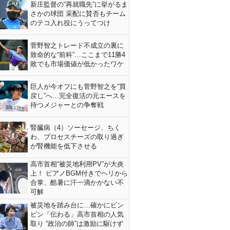
新庄監督の“再就職先”に挙がるま
さかの球団 采配に賛否もチーム
のテコ入れ役にうってつけ
菅野智之トレード不成立の裏に
致命的な“前科”…ここまで11勝4
敗でも市場価値が低かったワケ
巨人が今オフにも菅野智之を“買
戻し”へ…完全復活の元エースを
待つメジャーとの争奪戦
腎臓病（4）ソーセージ、ちく
わ、プロセスチーズの取り過ぎ
が腎機能を低下させる
高市首相“被災地利用PV”が大炎
上！ ピアノBGM付きでヘリから
合掌、酷暑に汗一滴かかない不
可解
被災地を踏み台に…確かにビン
ビン「伝わる」高市首相の人気
取り “政治の師”は激励に駆けず