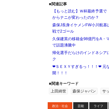
■関連記事
【もっと読む】Ｗ杯最終予選で「
からナニが変わったのか？
森保J長身イケメンFW小川航基
戦で2ゴール
久保建英の移籍金98億円をA・
で話題沸騰中
帰化選手だらけのインドネシア
ク
❤ＳＥＸＹすぎるっ！！！❤ 元
開！！！
■関連キーワード
上田綺世
森保ジャパン
サ
政治・社会
芸能
ライフ