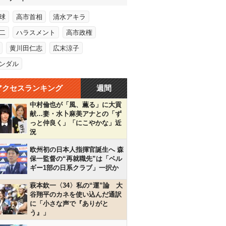
球
高市首相
清水アキラ
二
ハラスメント
高市政権
黄川田仁志
広末涼子
ンダル
アクセスランキング
週間
中村倫也が「風、薫る」に大貢
献…妻・水卜麻美アナとの「ず
っと仲良く」「にこやかな」近
況
欧州初の日本人指揮官誕生へ 森
保一監督の“再就職先”は「ベル
ギー1部の日系クラブ」一択か
萩本欽一〈34〉私の“運”論 大
谷翔平のカネを使い込んだ通訳
に「小さな声で『ありがと
う』」