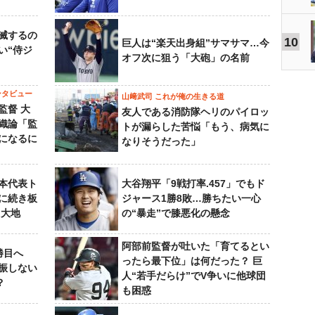
滅するの
10
巨人は“楽天出身組”サマサマ…今
い“侍ジ
オフ次に狙う「大砲」の名前
ンタビュー
山﨑武司 これが俺の生きる道
監督 大
友人である消防隊ヘリのパイロッ
織論「監
トが漏らした苦悩「もう、病気に
になるに
なりそうだった」
本代表ト
大谷翔平「9戦打率.457」でもド
に続き板
ジャース1勝8敗…勝ちたい一心
田大地
の“暴走”で膝悪化の懸念
阿部前監督が吐いた「育てるとい
勝目へ
ったら最下位」は何だった？ 巨
振しない
人“若手だらけ”でV争いに他球団
？
も困惑