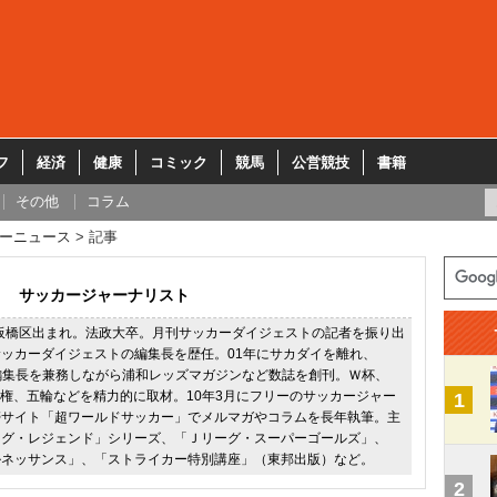
フ
経済
健康
コミック
競馬
公営競技
書籍
その他
コラム
ーニュース
記事
サッカージャーナリスト
都板橋区出まれ。法政大卒。月刊サッカーダイジェストの記者を振り出
ッカーダイジェストの編集長を歴任。01年にサカダイを離れ、
02の編集長を兼務しながら浦和レッズマガジンなど数誌を創刊。Ｗ杯、
手権、五輪などを精力的に取材。10年3月にフリーのサッカージャー
1
帯サイト「超ワールドサッカー」でメルマガやコラムを長年執筆。主
ーグ・レジェンド」シリーズ、「Ｊリーグ・スーパーゴールズ」、
ルネッサンス」、「ストライカー特別講座」（東邦出版）など。
2