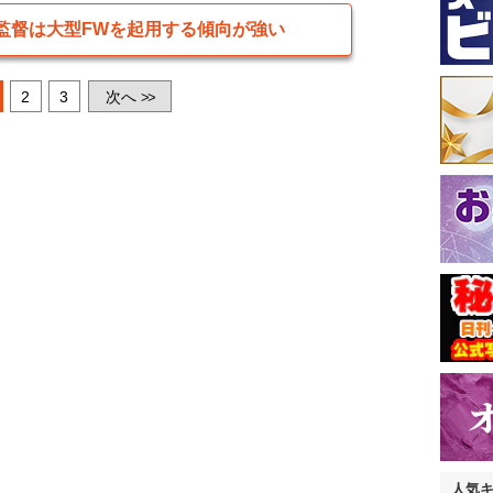
監督は大型FWを起用する傾向が強い
2
3
次へ
>>
人気