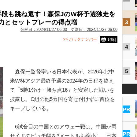
手段も跳ね返す！森保JのW杯予選独走を
点力とセットプレーの得点増
3
公開日：
2024/11/27 06:00
更新日：
2024/11/27 06:00
>> バックナンバー
印刷
4
5
森保一
監督率いる日本代表が、2026年北中
米W杯アジア最終予選の2024年の日程を終え
て「5勝1分け・勝ち点16」と安定した戦いを
披露し、C組の他5カ国を寄せ付けずに首位を
キープしている。
PR
6試合目の
中国
とのアウェー戦は、中国が両
PR
サイドのピッチ幅を3メートルも縮小し、日本