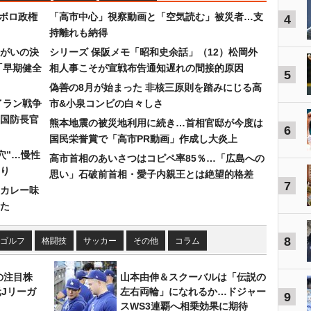
なボロ政権
「高市中心」視察動画と「空気読む」被災者…支
4
持離れも納得
まがいの決
シリーズ 保阪メモ「昭和史余話」（12）松岡外
「早期健全
相人事こそが宣戦布告通知遅れの間接的原因
5
偽善の8月が始まった 非核三原則を踏みにじる高
イラン戦争
市&小泉コンビの白々しさ
国防長官
熊本地震の被災地利用に続き…首相官邸が今度は
6
国民栄誉賞で「高市PR動画」作成し大炎上
穴”…慢性
高市首相のあいさつはコピペ率85％…「広島への
り
思い」石破前首相・愛子内親王とは絶望的格差
7
カレー味
た
8
ゴルフ
格闘技
サッカー
その他
コラム
の注目株
山本由伸＆スクーバルは「伝説の
元Jリーガ
左右両輪」になれるか…ドジャー
9
スWS3連覇へ相乗効果に期待