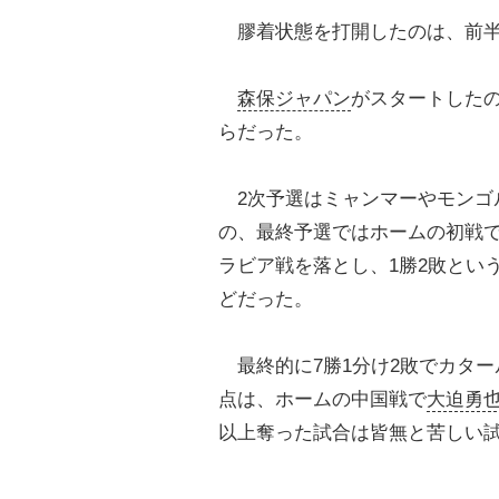
膠着状態を打開したのは、前半3
森保ジャパン
がスタートしたの
らだった。
2次予選はミャンマーやモンゴ
の、最終予選ではホームの初戦で
ラビア戦を落とし、1勝2敗とい
どだった。
最終的に7勝1分け2敗でカタ
点は、ホームの中国戦で
大迫勇
以上奪った試合は皆無と苦しい