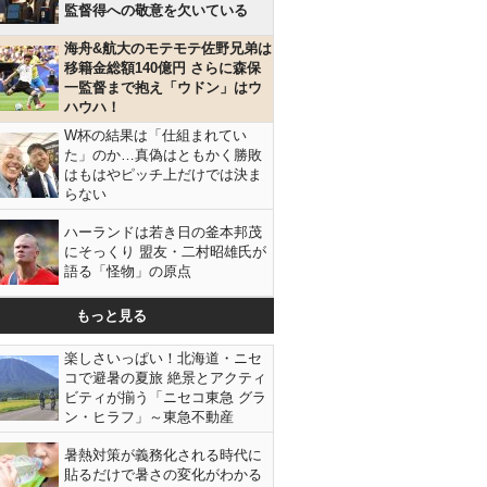
監督得への敬意を欠いている
海舟&航大のモテモテ佐野兄弟は
移籍金総額140億円 さらに森保
一監督まで抱え「ウドン」はウ
ハウハ！
W杯の結果は「仕組まれてい
た」のか…真偽はともかく勝敗
はもはやピッチ上だけでは決ま
らない
ハーランドは若き日の釜本邦茂
にそっくり 盟友・二村昭雄氏が
語る「怪物」の原点
もっと見る
楽しさいっぱい！北海道・ニセ
コで避暑の夏旅 絶景とアクティ
ビティが揃う「ニセコ東急 グラ
ン・ヒラフ」～東急不動産
暑熱対策が義務化される時代に
貼るだけで暑さの変化がわかる