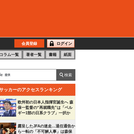
会員登録
ログイン
コラム一覧
著者一覧
書籍
紙面
サッカーのアクセスランキング
欧州初の日本人指揮官誕生へ 森
保一監督の“再就職先”は「ベル
ギー1部の日系クラブ」一択か
露呈したJFAの迷走…退任通告か
ら一転の「不可解人事」は森保