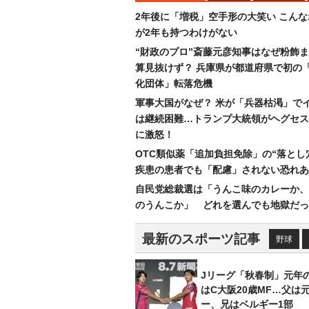
2年後に「増税」空手形の大笑い こん
が2年も持つわけがない
“財政のプロ”斎藤元彦知事はなぜ粉飾
算見抜けず？ 兵庫県が都道府県で初の
化団体」転落危機
軍事大国がなぜ？ 米が「兵器枯渇」で
は継続困難…トランプ大統領がヘグセス
に激怒！
OTC類似薬「追加負担免除」の“落とし
疾患の患者でも「配慮」されない恐れあ
自民党総裁選は「うんこ味のカレーか、
のうんこか」 どれを選んでも地獄だっ
最新のスポーツ記事
野球
Jリーグ「秋春制」元年
はC大阪20歳MF…父は
ー、兄はベルギー1部