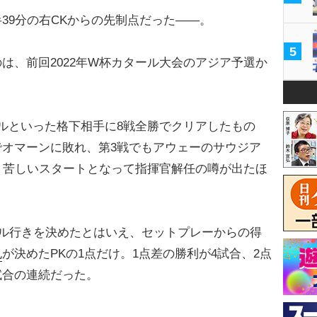
9分の右CKからの先制点だった――。
5
は、前回2022年W杯カタール大会のアジア予選か
ルといった格下相手に8戦全勝でクリアしたもの
オマーンに敗れ、第3戦でもアウェーのサウジア
う苦しいスタートとなって指揮官解任の噂が出たほ
ール行きを決めたとはいえ、セットプレーからの得
也
が決めたPKの1点だけ。1点差の勝利が4試合、2点
試合の連続だった。