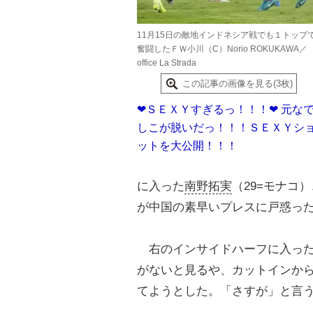
11月15日の敵地インドネシア戦でも１トップ
奮闘したＦＷ小川（C）Norio ROKUKAWA／
office La Strada
この記事の画像を見る(3枚)
❤ＳＥＸＹすぎるっ！！！❤ 元な
しこが脱いだっ！！！ＳＥＸＹシ
ットを大公開！！！
に入った
南野拓実
（29=モナコ
が中国の素早いプレスに戸惑っ
右のインサイドハーフに入っ
がないと見るや、カットインか
てようとした。「さすが」と言