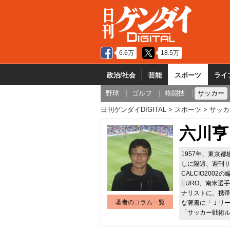
6.6万
18.5万
政治/社会
芸能
スポーツ
ライ
野球
ゴルフ
格闘技
サッカー
日刊ゲンダイDIGITAL
スポーツ
サッカ
六川亨
1957年、東京
しに隔週、週刊サ
CALCIO20
EURO、南米選
ナリストに。携
著者のコラム一覧
な著書に「Ｊリ
「サッカー戦術