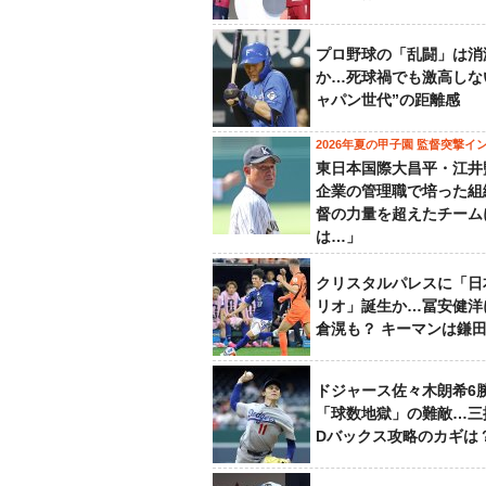
プロ野球の「乱闘」は消
か…死球禍でも激高しな
ャパン世代”の距離感
2026年夏の甲子園 監督突撃イ
東日本国際大昌平・江井
企業の管理職で培った組
督の力量を超えたチーム
は…」
クリスタルパレスに「日
リオ」誕生か…冨安健洋
倉滉も？ キーマンは鎌
ドジャース佐々木朗希6
「球数地獄」の難敵…三
Dバックス攻略のカギは