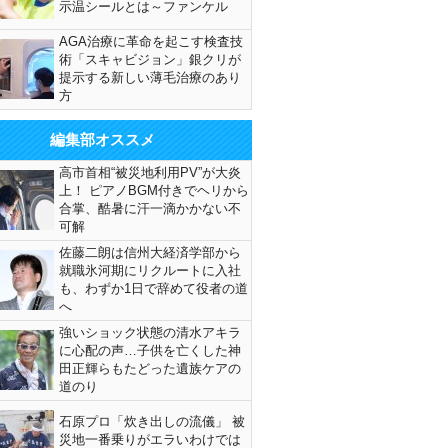
示温シールとは～ファンケル
AGA治療に革命を起こす検査技
術「スキャビジョン」銀クリが
提示する新しい薄毛治療のあり
方
編集部オススメ
高市首相“被災地利用PV”が大炎
上！ ピアノBGM付きでヘリから
合掌、酷暑に汗一滴かかない不
可解
佐藤二朗は信州大経済学部から
就職氷河期にリクルートに入社
も、わずか1日で辞めて役者の道
へ
強いショック状態の清水アキラ
に心配の声…子供を亡くした神
田正輝らもたどった遺族ケアの
道のり
石原プロ「炊き出しの流儀」 被
災地一番乗りがエラいわけでは