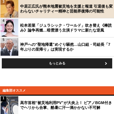
3
中居正広氏が熊本地震被災地を支援と報道 引退後も変
わらないチャリティー精神と芸能界復帰の可能性
4
松本若菜「ジュラシック・ワールド」吹き替え《棒読
み》論争再燃…暗雲漂う主演ドラマに新たな逆風
5
神戸への“聖地帰還”めぐり騒然…山口組・司組長「7
年ぶりの里帰り」は実現するか
もっとみる
編集部オススメ
1
高市首相“被災地利用PV”が大炎上！ ピアノBGM付き
でヘリから合掌、酷暑に汗一滴かかない不可解