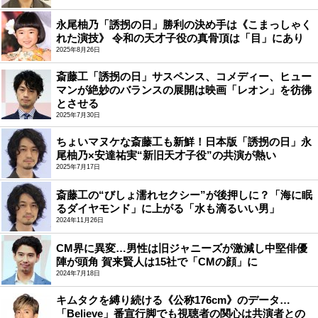
永尾柚乃「誘拐の日」勝利の決め手は《こまっしゃく
れた演技》 令和の天才子役の真骨頂は「目」にあり
2025年8月26日
斎藤工「誘拐の日」サスペンス、コメディー、ヒュー
マンが絶妙のバランスの展開は映画「レオン」を彷彿
とさせる
2025年7月30日
ちょいマヌケな斎藤工も新鮮！日本版「誘拐の日」永
尾柚乃×安達祐実“新旧天才子役”の共演が熱い
2025年7月17日
斎藤工の“びしょ濡れセクシー”が後押しに？「海に眠
るダイヤモンド」に上がる「水も滴るいい男」
2024年11月26日
CM界に異変…男性は旧ジャニーズが激減し中堅俳優
陣が頭角 賀来賢人は15社で「CMの顔」に
2024年7月18日
キムタクを縛り続ける《公称176cm》のデータ…
「Believe」番宣行脚でも視聴者の関心は共演者との