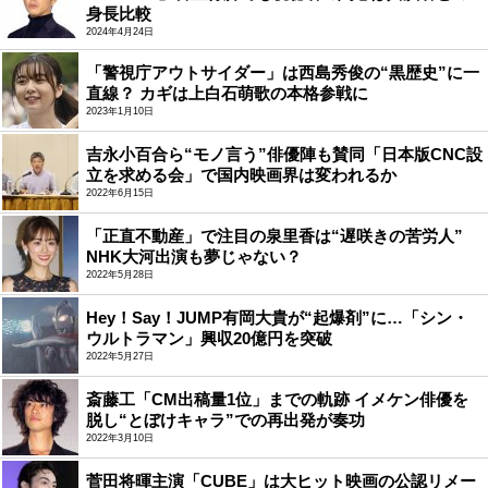
身長比較
2024年4月24日
「警視庁アウトサイダー」は西島秀俊の“黒歴史”に一
直線？ カギは上白石萌歌の本格参戦に
2023年1月10日
吉永小百合ら“モノ言う”俳優陣も賛同「日本版CNC設
立を求める会」で国内映画界は変われるか
2022年6月15日
「正直不動産」で注目の泉里香は“遅咲きの苦労人”
NHK大河出演も夢じゃない？
2022年5月28日
Hey！Say！JUMP有岡大貴が“起爆剤”に…「シン・
ウルトラマン」興収20億円を突破
2022年5月27日
斎藤工「CM出稿量1位」までの軌跡 イメケン俳優を
脱し“とぼけキャラ”での再出発が奏功
2022年3月10日
菅田将暉主演「CUBE」は大ヒット映画の公認リメー