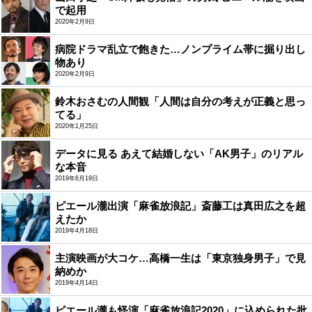
で起用
2020年2月9日
病院ドラマ乱立で飽きた…ノンプライム帯に掘り出し
物あり
2020年2月9日
鈴木おさむの人間観「人間は自分の考えが正義と思っ
てる」
2020年1月25日
データに見る あえて結婚しない「AK男子」のリアル
な本音
2019年6月19日
ピエール瀧出演「麻雀放浪記」斎藤工は真田広之を超
えたか
2019年4月18日
主演映画が大コケ…高橋一生は「東京独身男子」で見
納めか
2019年4月14日
ピエール瀧も怪演「麻雀放浪記2020」に込められた批