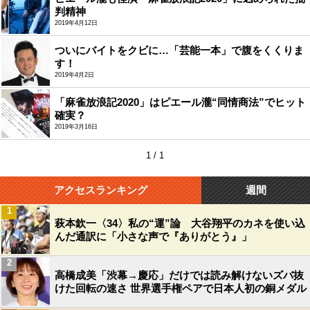
判精神
2019年4月12日
ついにバイトをクビに…「芸能一本」で腹をくくりま
す！
2019年4月2日
「麻雀放浪記2020」はピエール瀧“同情商法”でヒット
確実？
2019年3月16日
1 / 1
アクセスランキング
週間
1
萩本欽一〈34〉私の“運”論 大谷翔平のカネを使い込
んだ通訳に「小さな声で『ありがとう』」
2
高橋成美「渋幕→慶応」だけでは読み解けないズバ抜
けた回転の速さ 世界選手権ペアで日本人初の銅メダル