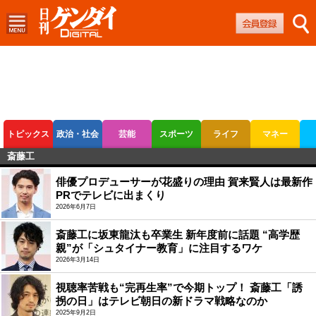
トピックス
政治・社会
芸能
スポーツ
ライフ
マネー
斎藤工
ボートレース
競輪
オートレース
俳優プロデューサーが花盛りの理由 賀来賢人は最新作
PRでテレビに出まくり
2026年6月7日
斎藤工に坂東龍汰も卒業生 新年度前に話題 “高学歴
親”が「シュタイナー教育」に注目するワケ
2026年3月14日
視聴率苦戦も“完再生率”で今期トップ！ 斎藤工「誘
拐の日」はテレビ朝日の新ドラマ戦略なのか
2025年9月2日