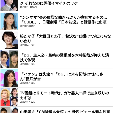
ク それなのに評価イマイチのワケ
2021年11月16日
“シンママ”杏の猛烈な働きっぷりが意味するもの…
「CUBE」、日曜劇場「日本沈没」と話題作に出演
2021年10月1日
松たか子「大豆田とわ子」贅沢な“仕掛け”が伝わらな
い焦り
2021年4月22日
「BG」主人公・島崎の緊張感を木村拓哉が抑えた演
技で体現
2020年6月24日
「ハケン」は失速？「BG」は木村拓哉の“おっさ
ん”徹底が吉
2020年6月21日
TV番組はリモート時代に ガヤ芸人一掃で生き残りの
カギは
2020年4月22日
山田孝之「CM降板も覚悟」の男気 ピエール瀧を映画