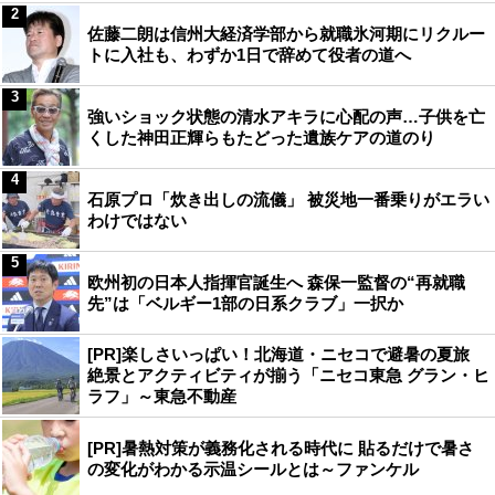
2
佐藤二朗は信州大経済学部から就職氷河期にリクルー
トに入社も、わずか1日で辞めて役者の道へ
3
強いショック状態の清水アキラに心配の声…子供を亡
くした神田正輝らもたどった遺族ケアの道のり
4
石原プロ「炊き出しの流儀」 被災地一番乗りがエラい
わけではない
5
欧州初の日本人指揮官誕生へ 森保一監督の“再就職
先”は「ベルギー1部の日系クラブ」一択か
[PR]楽しさいっぱい！北海道・ニセコで避暑の夏旅
絶景とアクティビティが揃う「ニセコ東急 グラン・ヒ
ラフ」～東急不動産
[PR]暑熱対策が義務化される時代に 貼るだけで暑さ
の変化がわかる示温シールとは～ファンケル