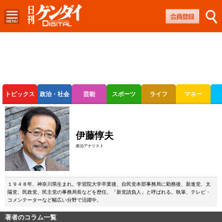
トピックス
政治・社会
芸能
スポーツ
ライフ
マネー
ボートレース
競輪
オートレース
伊藤惇夫
政治アナリスト
１９４８年、神奈川県生まれ。学習院大学卒業後、自民党本部事務局に勤務後、新進党、太
陽党、民政党、民主党の事務局長などを歴任。「新党請負人」と呼ばれる。執筆、テレビ・
コメンテーターなど幅広い分野で活躍中。
著者のコラム一覧