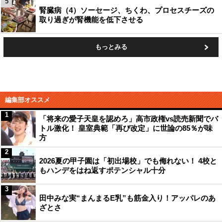
5
腎臓病（4）ソーセージ、ちくわ、プロセスチーズの
取り過ぎが腎機能を低下させる
もっとみる
編集部オススメ
1
「将来の愛子天皇を認めろ」高市政権vs読売新聞でバ
トル激化！ 皇室典範「再び改定」に世論の85％が味
方
2
2026夏の甲子園は「初出場校」でも侮れない！ 4校と
もハンデをはね返すポテンシャル十分
3
田中みな実“まんまるE乳”も筋金入り！アッパレのあ
ざとさ