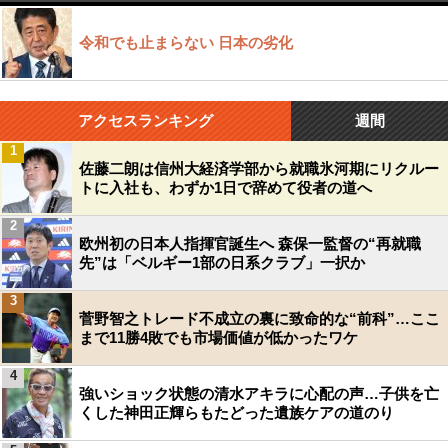
令和でも止まらない 日本の劣化
アクセスランキング
週間
1
佐藤二朗は信州大経済学部から就職氷河期にリクルー
トに入社も、わずか1日で辞めて役者の道へ
2
欧州初の日本人指揮官誕生へ 森保一監督の“再就職
先”は「ベルギー1部の日系クラブ」一択か
3
菅野智之トレード不成立の裏に致命的な“前科”…ここ
まで11勝4敗でも市場価値が低かったワケ
4
強いショック状態の清水アキラに心配の声…子供を亡
くした神田正輝らもたどった遺族ケアの道のり