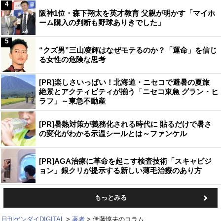
4
阪神1位・森下翔太を英才教育 父親が明かす「マイホ
ーム購入の判断も野球ありきでした」
5
“クズ男”三山凌輝はなぜモテるのか？「運命」を信じ
る女性の危険な思考
[PR]楽しさいっぱい！北海道・ニセコで避暑の夏旅
絶景とアクティビティが揃う「ニセコ東急 グラン・ヒ
ラフ」～東急不動産
[PR]暑熱対策が義務化される時代に 貼るだけで暑さ
の変化がわかる示温シールとは～ファンケル
[PR]AGA治療に革命を起こす検査技術「スキャビジ
ョン」銀クリが提示する新しい薄毛治療のあり方
もっとみる
日刊ゲンダイDIGITAL
著者
伊藤惇夫のコラム