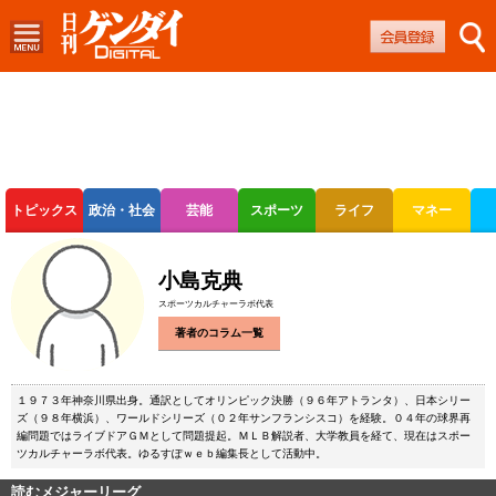
トピックス
政治・社会
芸能
スポーツ
ライフ
マネー
ボートレース
競輪
オートレース
小島克典
スポーツカルチャーラボ代表
著者のコラム一覧
１９７３年神奈川県出身。通訳としてオリンピック決勝（９６年アトランタ）、日本シリー
ズ（９８年横浜）、ワールドシリーズ（０２年サンフランシスコ）を経験。０４年の球界再
編問題ではライブドアＧＭとして問題提起。ＭＬＢ解説者、大学教員を経て、現在はスポー
ツカルチャーラボ代表。ゆるすぽｗｅｂ編集長として活動中。
読むメジャーリーグ