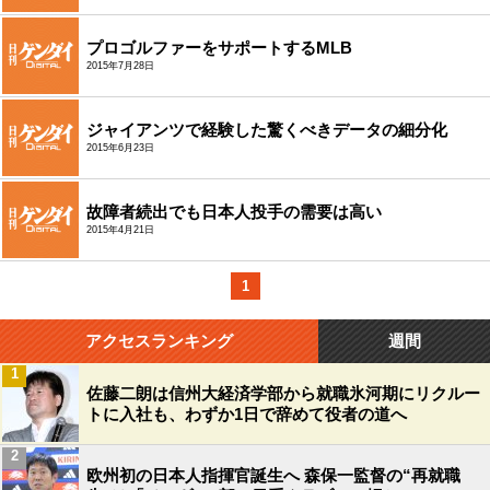
プロゴルファーをサポートするMLB
2015年7月28日
ジャイアンツで経験した驚くべきデータの細分化
2015年6月23日
故障者続出でも日本人投手の需要は高い
2015年4月21日
1
アクセスランキング
週間
1
佐藤二朗は信州大経済学部から就職氷河期にリクルー
トに入社も、わずか1日で辞めて役者の道へ
2
欧州初の日本人指揮官誕生へ 森保一監督の“再就職