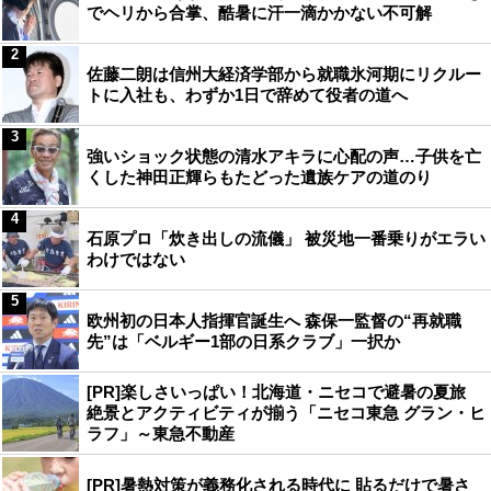
でヘリから合掌、酷暑に汗一滴かかない不可解
2
佐藤二朗は信州大経済学部から就職氷河期にリクルー
トに入社も、わずか1日で辞めて役者の道へ
3
強いショック状態の清水アキラに心配の声…子供を亡
くした神田正輝らもたどった遺族ケアの道のり
4
石原プロ「炊き出しの流儀」 被災地一番乗りがエラい
わけではない
5
欧州初の日本人指揮官誕生へ 森保一監督の“再就職
先”は「ベルギー1部の日系クラブ」一択か
[PR]楽しさいっぱい！北海道・ニセコで避暑の夏旅
絶景とアクティビティが揃う「ニセコ東急 グラン・ヒ
ラフ」～東急不動産
[PR]暑熱対策が義務化される時代に 貼るだけで暑さ