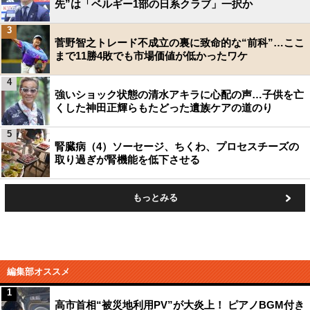
先”は「ベルギー1部の日系クラブ」一択か
3
菅野智之トレード不成立の裏に致命的な“前科”…ここ
まで11勝4敗でも市場価値が低かったワケ
4
強いショック状態の清水アキラに心配の声…子供を亡
くした神田正輝らもたどった遺族ケアの道のり
5
腎臓病（4）ソーセージ、ちくわ、プロセスチーズの
取り過ぎが腎機能を低下させる
もっとみる
編集部オススメ
1
高市首相“被災地利用PV”が大炎上！ ピアノBGM付き