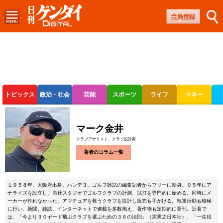
トピックス
政治・社会
芸能
スポーツ
ライフ
マネー
ボートレース
競輪
オートレース
マーク金井
クラブアナリスト、クラブ設計家
著者のコラム一覧
１９５８年、大阪府出身。ハンデ３。ゴルフ雑誌の編集記者からフリーに転身。０５年にア
ナライズを設立し、自社スタジオでゴルフクラブの計測、試打を専門的に始める。同時にメ
ーカーが作れなかった、アマチュアを救うクラブを設計し販売も手がける。執筆活動も積極
に行い、新聞、雑誌、インターネットで連載を多数抱え、著作物も定期的に発刊。近著で
は、「今より３０ヤード飛ぶクラブを選ぶための３６の法則」（実業之日本社）、「一生役