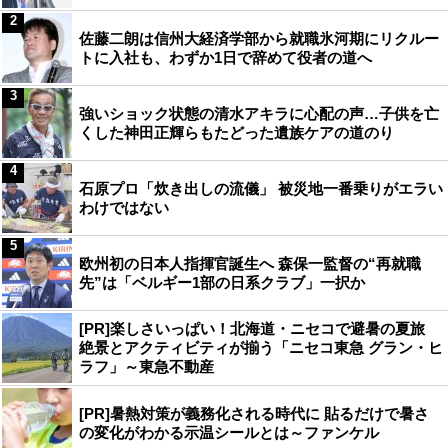
2
佐藤二朗は信州大経済学部から就職氷河期にリクルー
トに入社も、わずか1日で辞めて役者の道へ
3
強いショック状態の清水アキラに心配の声…子供を亡
くした神田正輝らもたどった遺族ケアの道のり
4
石原プロ「炊き出しの流儀」 被災地一番乗りがエラい
わけではない
5
欧州初の日本人指揮官誕生へ 森保一監督の“再就職
先”は「ベルギー1部の日系クラブ」一択か
[PR]楽しさいっぱい！北海道・ニセコで避暑の夏旅
絶景とアクティビティが揃う「ニセコ東急 グラン・ヒ
ラフ」～東急不動産
[PR]暑熱対策が義務化される時代に 貼るだけで暑さ
の変化がわかる示温シールとは～ファンケル