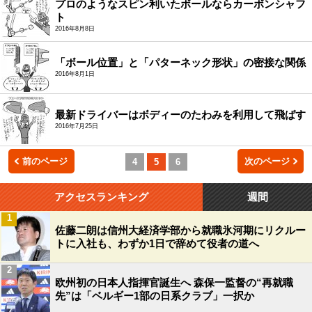
プロのようなスピン利いたボールならカーボンシャフ
ト
2016年8月8日
「ボール位置」と「パターネック形状」の密接な関係
2016年8月1日
最新ドライバーはボディーのたわみを利用して飛ばす
2016年7月25日
前のページ
次のページ
4
5
6
アクセスランキング
週間
1
佐藤二朗は信州大経済学部から就職氷河期にリクルー
トに入社も、わずか1日で辞めて役者の道へ
2
欧州初の日本人指揮官誕生へ 森保一監督の“再就職
先”は「ベルギー1部の日系クラブ」一択か