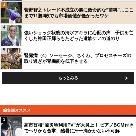
3
菅野智之トレード不成立の裏に致命的な“前科”…ここ
まで11勝4敗でも市場価値が低かったワケ
4
強いショック状態の清水アキラに心配の声…子供を亡
くした神田正輝らもたどった遺族ケアの道のり
5
腎臓病（4）ソーセージ、ちくわ、プロセスチーズの
取り過ぎが腎機能を低下させる
もっとみる
編集部オススメ
1
高市首相“被災地利用PV”が大炎上！ ピアノBGM付き
でヘリから合掌、酷暑に汗一滴かかない不可解