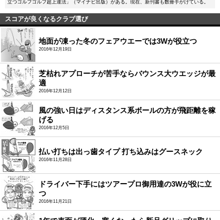
立つゴルフゴルフ超上達法」（マイナビ出版）がある。現在、新刊書も数冊手がけている。
スコアが良くなるクラブ選び
地面が凍った冬のフェアウエーでは3Wが役立つ
2016年12月19日
芝枯れアプローチが苦手ならバウンス大ウエッジが最
適
2016年12月12日
風の強い日はディスタンス系ボールの方が飛距離を稼
げる
2016年12月5日
払い打ちは出っ歯タイプ 打ち込みはグースネック
2016年11月28日
ドライバー下手にはツアープロ御用達の3Wが役に立
つ
2016年11月21日