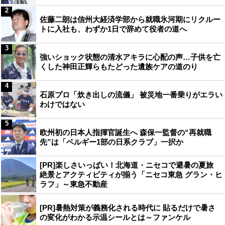
2
佐藤二朗は信州大経済学部から就職氷河期にリクルー
トに入社も、わずか1日で辞めて役者の道へ
3
強いショック状態の清水アキラに心配の声…子供を亡
くした神田正輝らもたどった遺族ケアの道のり
4
石原プロ「炊き出しの流儀」 被災地一番乗りがエラい
わけではない
5
欧州初の日本人指揮官誕生へ 森保一監督の“再就職
先”は「ベルギー1部の日系クラブ」一択か
[PR]楽しさいっぱい！北海道・ニセコで避暑の夏旅
絶景とアクティビティが揃う「ニセコ東急 グラン・ヒ
ラフ」～東急不動産
[PR]暑熱対策が義務化される時代に 貼るだけで暑さ
の変化がわかる示温シールとは～ファンケル