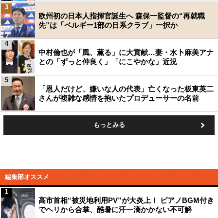
3
欧州初の日本人指揮官誕生へ 森保一監督の“再就職
先”は「ベルギー1部の日系クラブ」一択か
4
中村倫也が「風、薫る」に大貢献…妻・水卜麻美アナ
との「ずっと仲良く」「にこやかな」近況
5
「恩人だけど、嫌いな人の代表」亡くなった板東英二
さんが複雑な感情を抱いたプロデューサーの名前
もっとみる
編集部オススメ
1
高市首相“被災地利用PV”が大炎上！ ピアノBGM付き
でヘリから合掌、酷暑に汗一滴かかない不可解