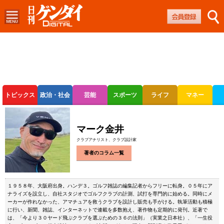
トピックス
政治・社会
芸能
スポーツ
ライフ
マネー
ボートレース
競輪
オートレース
マーク金井
クラブアナリスト、クラブ設計家
著者のコラム一覧
１９５８年、大阪府出身。ハンデ３。ゴルフ雑誌の編集記者からフリーに転身。０５年にア
ナライズを設立し、自社スタジオでゴルフクラブの計測、試打を専門的に始める。同時にメ
ーカーが作れなかった、アマチュアを救うクラブを設計し販売も手がける。執筆活動も積極
に行い、新聞、雑誌、インターネットで連載を多数抱え、著作物も定期的に発刊。近著で
は、「今より３０ヤード飛ぶクラブを選ぶための３６の法則」（実業之日本社）、「一生役