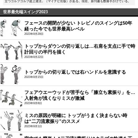
立つゴルフゴルフ超上達法」（マイナビ出版）がある。現在、新刊書も数冊手がけている。
世界最先端スイング2023
フェースの開閉が少ない トレビノのスイングは50年
経った今でも世界最高レベル
2023年9月29日
トップからダウンの切り返しは…右肩を支点に手で時
計回りの半円を描く
2023年9月22日
トップからの切り返しでは右ハンドルを意識する
2023年9月15日
フェアウエーウッドが苦手なら「膝立ち素振り」を…
入射角が浅くなりミスが激減
2023年9月8日
ミスの原因が明確に トップがうまく決まらない時
は“二刀流素振り”のススメ
2023年9月1日