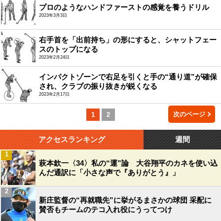
プロのようなハンドファーストの感覚を養うドリル
2023年3月3日
右手首を「出前持ち」の形にすると、シャットフェー
スのトップになる
2023年2月24日
インパクトゾーンで右足を引くと手の“通り道”が確保
され、クラブの振り抜きが鋭くなる
2023年2月17日
次のページ
1
2
アクセスランキング
週間
1
萩本欽一〈34〉私の“運”論 大谷翔平のカネを使い込
んだ通訳に「小さな声で『ありがとう』」
2
新庄監督の“再就職先”に挙がるまさかの球団 采配に
賛否もチームのテコ入れ役にうってつけ