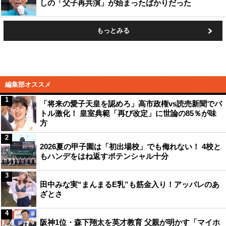
しの「父子再共演」が始まったばかりだった
もっとみる
編集部オススメ
1
「将来の愛子天皇を認めろ」高市政権vs読売新聞でバ
トル激化！ 皇室典範「再び改定」に世論の85％が味
方
2
2026夏の甲子園は「初出場校」でも侮れない！ 4校と
もハンデをはね返すポテンシャル十分
3
田中みな実“まんまるE乳”も筋金入り！アッパレのあ
ざとさ
4
阪神1位・森下翔太を英才教育 父親が明かす「マイホ