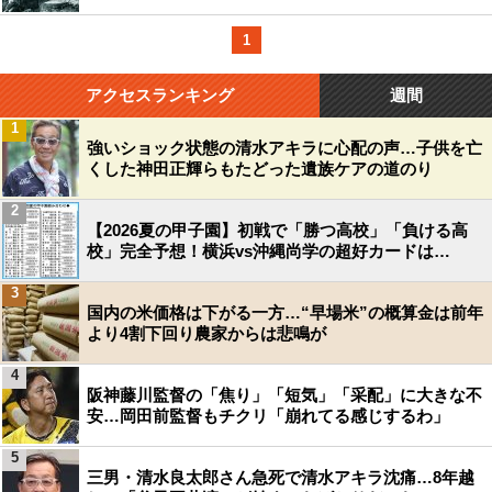
1
アクセスランキング
週間
1
強いショック状態の清水アキラに心配の声…子供を亡
くした神田正輝らもたどった遺族ケアの道のり
2
【2026夏の甲子園】初戦で「勝つ高校」「負ける高
校」完全予想！横浜vs沖縄尚学の超好カードは…
3
国内の米価格は下がる一方…“早場米”の概算金は前年
より4割下回り農家からは悲鳴が
4
阪神藤川監督の「焦り」「短気」「采配」に大きな不
安…岡田前監督もチクリ「崩れてる感じするわ」
5
三男・清水良太郎さん急死で清水アキラ沈痛…8年越