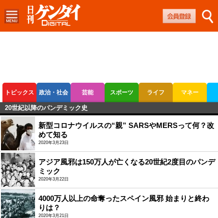
トピックス
政治・社会
芸能
スポーツ
ライフ
マネー
20世紀以降のパンデミック史
ボートレース
競輪
オートレース
新型コロナウイルスの“親” SARSやMERSって何？改
めて知る
2020年3月23日
アジア風邪は150万人が亡くなる20世紀2度目のパンデ
ミック
2020年3月22日
4000万人以上の命奪ったスペイン風邪 始まりと終わ
りは？
2020年3月21日