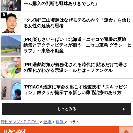
ーム購入の判断も野球ありきでした」
5
“クズ男”三山凌輝はなぜモテるのか？「運命」を信じ
る女性の危険な思考
[PR]楽しさいっぱい！北海道・ニセコで避暑の夏旅
絶景とアクティビティが揃う「ニセコ東急 グラン・ヒ
ラフ」～東急不動産
[PR]暑熱対策が義務化される時代に 貼るだけで暑さ
の変化がわかる示温シールとは～ファンケル
[PR]AGA治療に革命を起こす検査技術「スキャビジ
ョン」銀クリが提示する新しい薄毛治療のあり方
もっとみる
日刊ゲンダイDIGITAL
健康
病気
コラム