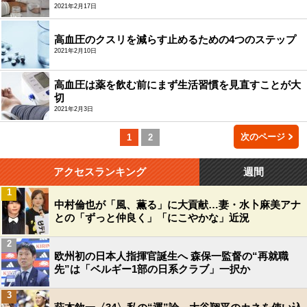
2021年2月17日
高血圧のクスリを減らす止めるための4つのステップ
2021年2月10日
高血圧は薬を飲む前にまず生活習慣を見直すことが大
切
2021年2月3日
次のページ
1
2
アクセスランキング
週間
1
中村倫也が「風、薫る」に大貢献…妻・水卜麻美アナ
との「ずっと仲良く」「にこやかな」近況
2
欧州初の日本人指揮官誕生へ 森保一監督の“再就職
先”は「ベルギー1部の日系クラブ」一択か
3