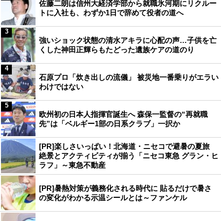
佐藤二朗は信州大経済学部から就職氷河期にリクルー
トに入社も、わずか1日で辞めて役者の道へ
3
強いショック状態の清水アキラに心配の声…子供を亡
くした神田正輝らもたどった遺族ケアの道のり
4
石原プロ「炊き出しの流儀」 被災地一番乗りがエラい
わけではない
5
欧州初の日本人指揮官誕生へ 森保一監督の“再就職
先”は「ベルギー1部の日系クラブ」一択か
[PR]楽しさいっぱい！北海道・ニセコで避暑の夏旅
絶景とアクティビティが揃う「ニセコ東急 グラン・ヒ
ラフ」～東急不動産
[PR]暑熱対策が義務化される時代に 貼るだけで暑さ
の変化がわかる示温シールとは～ファンケル