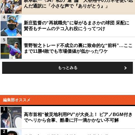
萩本欽一〈34〉私の“運”論 大谷翔平のカネを使い込
んだ通訳に「小さな声で『ありがとう』」
4
新庄監督の“再就職先”に挙がるまさかの球団 采配に
賛否もチームのテコ入れ役にうってつけ
5
菅野智之トレード不成立の裏に致命的な“前科”…ここ
まで11勝4敗でも市場価値が低かったワケ
もっとみる
編集部オススメ
1
高市首相“被災地利用PV”が大炎上！ ピアノBGM付き
でヘリから合掌、酷暑に汗一滴かかない不可解
2