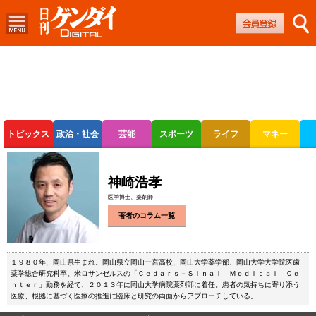
トピックス
政治・社会
芸能
スポーツ
ライフ
マネー
ボートレース
競輪
オートレース
神崎浩孝
医学博士、薬剤師
著者のコラム一覧
１９８０年、岡山県生まれ。岡山県立岡山一宮高校、岡山大学薬学部、岡山大学大学院医歯
薬学総合研究科卒。米ロサンゼルスの「Ｃｅｄａｒｓ－Ｓｉｎａｉ Ｍｅｄｉｃａｌ Ｃｅ
ｎｔｅｒ」勤務を経て、２０１３年に岡山大学病院薬剤部に着任。患者の気持ちに寄り添う
医療、根拠に基づく医療の推進に臨床と研究の両面からアプローチしている。