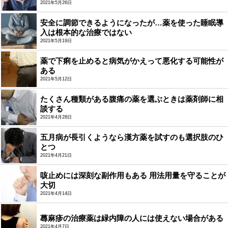
2021年5月26日
安全に調節できるようになったが…薬を使った睡眠導
入は根本的な治療ではない
2021年5月19日
薬で下痢を止めると病気がかえって悪化する可能性が
ある
2021年5月12日
たくさん種類がある腹痛の薬を選ぶときは薬剤師に相
談する
2021年4月28日
五月病が長引くようなら漢方薬を試すのも選択肢のひ
とつ
2021年4月21日
咳止めには深刻な副作用もある 用法用量を守ることが
大切
2021年4月14日
蕁麻疹の治療薬は緑内障の人には使えない場合がある
2021年4月7日