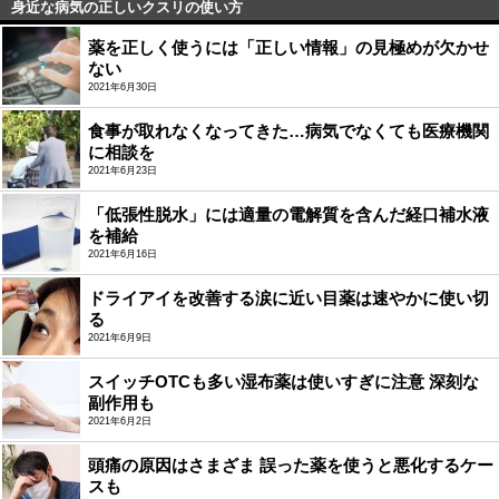
身近な病気の正しいクスリの使い方
薬を正しく使うには「正しい情報」の見極めが欠かせ
ない
2021年6月30日
食事が取れなくなってきた…病気でなくても医療機関
に相談を
2021年6月23日
「低張性脱水」には適量の電解質を含んだ経口補水液
を補給
2021年6月16日
ドライアイを改善する涙に近い目薬は速やかに使い切
る
2021年6月9日
スイッチOTCも多い湿布薬は使いすぎに注意 深刻な
副作用も
2021年6月2日
頭痛の原因はさまざま 誤った薬を使うと悪化するケー
スも