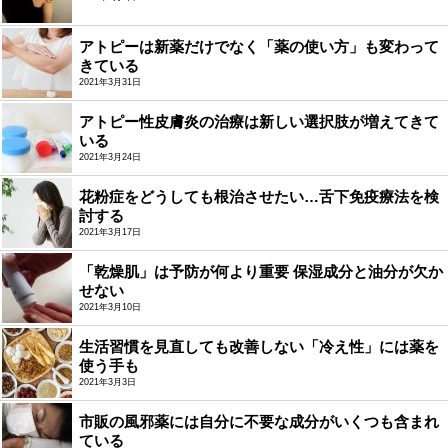
アトピーは新薬だけでなく「薬の使い方」も変わって
きている
2021年3月31日
アトピー性皮膚炎の治療は新しい選択肢が増えてきて
いる
2021年3月24日
花粉症をどうしても根治させたい…舌下免疫療法を検
討する
2021年3月17日
「乾燥肌」は予防が何より重要 保湿成分と油分が欠か
せない
2021年3月10日
生活習慣を見直しても改善しない「冷え性」には薬を
使う手も
2021年3月3日
市販の風邪薬には自分に不要な成分がいくつも含まれ
ている