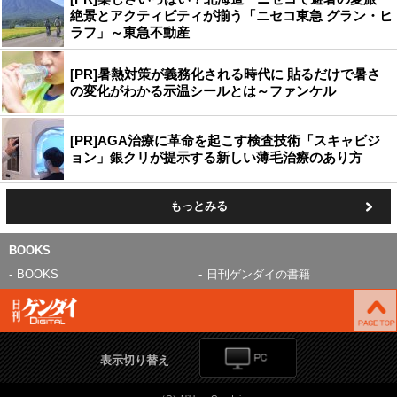
絶景とアクティビティが揃う「ニセコ東急 グラン・ヒ
ラフ」～東急不動産
[PR]暑熱対策が義務化される時代に 貼るだけで暑さ
の変化がわかる示温シールとは～ファンケル
[PR]AGA治療に革命を起こす検査技術「スキャビジ
ョン」銀クリが提示する新しい薄毛治療のあり方
もっとみる
BOOKS
BOOKS
日刊ゲンダイの書籍
表示切り替え