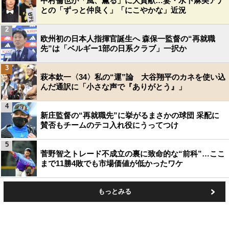
中村倫也が「風、薫る」に大貢献…妻・水卜麻美アナ
との「ずっと仲良く」「にこやかな」近況
2
欧州初の日本人指揮官誕生へ 森保一監督の“再就職
先”は「ベルギー1部の日系クラブ」一択か
3
萩本欽一〈34〉私の“運”論 大谷翔平のカネを使い込
んだ通訳に「小さな声で『ありがとう』」
4
新庄監督の“再就職先”に挙がるまさかの球団 采配に
賛否もチームのテコ入れ役にうってつけ
5
菅野智之トレード不成立の裏に致命的な“前科”…ここ
まで11勝4敗でも市場価値が低かったワケ
もっとみる