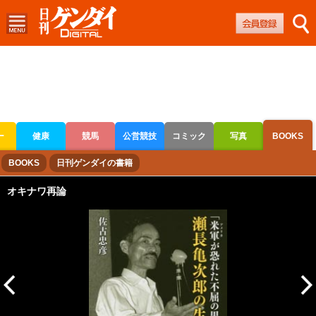
ー
健康
競馬
公営競技
コミック
写真
BOOKS
ボートレース
競輪
オートレース
BOOKS
日刊ゲンダイの書籍
オキナワ再論