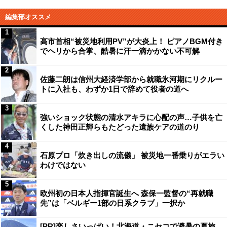
編集部オススメ
1
高市首相“被災地利用PV”が大炎上！ ピアノBGM付き
でヘリから合掌、酷暑に汗一滴かかない不可解
2
佐藤二朗は信州大経済学部から就職氷河期にリクルー
トに入社も、わずか1日で辞めて役者の道へ
3
強いショック状態の清水アキラに心配の声…子供を亡
くした神田正輝らもたどった遺族ケアの道のり
4
石原プロ「炊き出しの流儀」 被災地一番乗りがエラい
わけではない
5
欧州初の日本人指揮官誕生へ 森保一監督の“再就職
先”は「ベルギー1部の日系クラブ」一択か
[PR]楽しさいっぱい！北海道・ニセコで避暑の夏旅