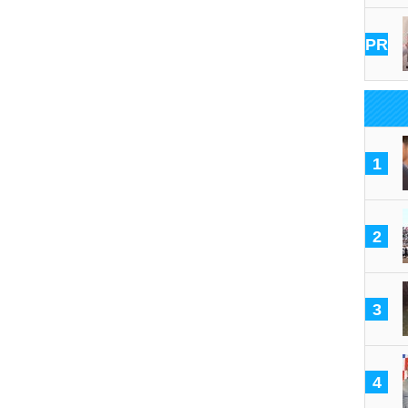
PR
1
2
3
4