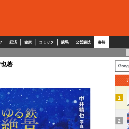
フ
経済
健康
コミック
競馬
公営競技
書籍
精也著
1
2