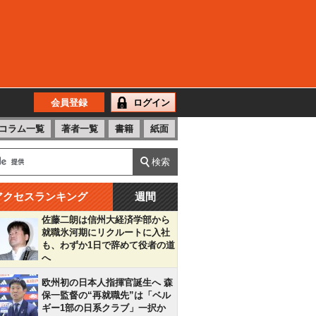
会員登録
ログイン
コラム一覧
著者一覧
書籍
紙面
アクセスランキング
週間
佐藤二朗は信州大経済学部から
就職氷河期にリクルートに入社
も、わずか1日で辞めて役者の道
へ
欧州初の日本人指揮官誕生へ 森
保一監督の“再就職先”は「ベル
ギー1部の日系クラブ」一択か