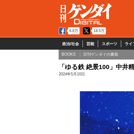
6.6万
18.5万
政治/社会
芸能
スポーツ
ライ
BOOKS
日刊ゲンダイの書籍
「ゆる鉄 絶景100」中井
2024年5月10日