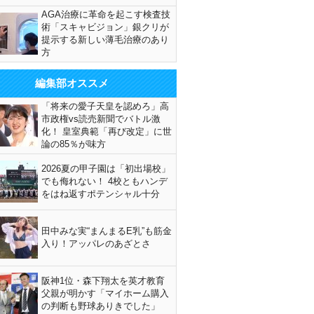
AGA治療に革命を起こす検査技
術「スキャビジョン」銀クリが
提示する新しい薄毛治療のあり
方
編集部オススメ
「将来の愛子天皇を認めろ」高
市政権vs読売新聞でバトル激
化！ 皇室典範「再び改定」に世
論の85％が味方
2026夏の甲子園は「初出場校」
でも侮れない！ 4校ともハンデ
をはね返すポテンシャル十分
田中みな実“まんまるE乳”も筋金
入り！アッパレのあざとさ
阪神1位・森下翔太を英才教育
父親が明かす「マイホーム購入
の判断も野球ありきでした」