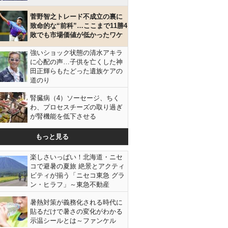
菅野智之トレード不成立の裏に
致命的な“前科”…ここまで11勝4
敗でも市場価値が低かったワケ
強いショック状態の清水アキラ
に心配の声…子供を亡くした神
田正輝らもたどった遺族ケアの
道のり
腎臓病（4）ソーセージ、ちく
わ、プロセスチーズの取り過ぎ
が腎機能を低下させる
もっと見る
楽しさいっぱい！北海道・ニセ
コで避暑の夏旅 絶景とアクティ
ビティが揃う「ニセコ東急 グラ
ン・ヒラフ」～東急不動産
暑熱対策が義務化される時代に
貼るだけで暑さの変化がわかる
示温シールとは～ファンケル