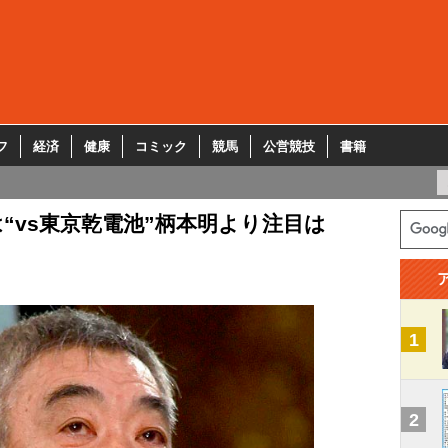
フ
経済
健康
コミック
競馬
公営競技
書籍
“vs東京乾電池”柄本明より注目は
1
2