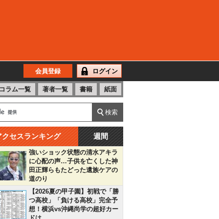
会員登録
ログイン
コラム一覧
著者一覧
書籍
紙面
アクセスランキング
週間
強いショック状態の清水アキラ
に心配の声…子供を亡くした神
田正輝らもたどった遺族ケアの
道のり
【2026夏の甲子園】初戦で「勝
つ高校」「負ける高校」完全予
想！横浜vs沖縄尚学の超好カー
ドは…