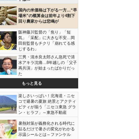
国内の米価格は下がる一方…“早
場米”の概算金は前年より4割下
回り農家からは悲鳴が
阪神藤川監督の「焦り」「短
気」「采配」に大きな不安…岡
田前監督もチクリ「崩れてる感
じするわ」
三男・清水良太郎さん急死で清
水アキラ沈痛…8年越しの「父子
再共演」が始まったばかりだっ
た
もっと見る
楽しさいっぱい！北海道・ニセ
コで避暑の夏旅 絶景とアクティ
ビティが揃う「ニセコ東急 グラ
ン・ヒラフ」～東急不動産
暑熱対策が義務化される時代に
貼るだけで暑さの変化がわかる
示温シールとは～ファンケル