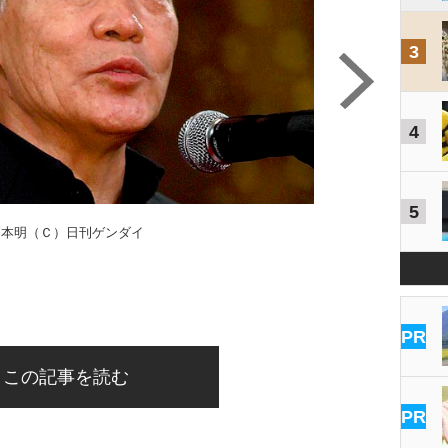
3
4
5
柄本明（Ｃ）日刊ゲンダイ
PR
この記事を読む
PR