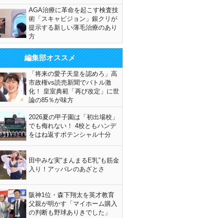
AGA治療に革命を起こす検査技
術「スキャビジョン」銀クリが
提示する新しい薄毛治療のあり
方
編集部オススメ
「将来の愛子天皇を認めろ」高
市政権vs読売新聞でバトル激
化！ 皇室典範「再び改定」に世
論の85％が味方
2026夏の甲子園は「初出場校」
でも侮れない！ 4校ともハンデ
をはね返すポテンシャル十分
田中みな実“まんまるE乳”も筋金
入り！アッパレのあざとさ
阪神1位・森下翔太を英才教育
父親が明かす「マイホーム購入
の判断も野球ありきでした」