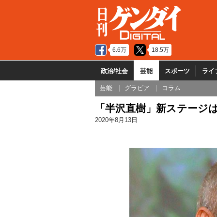
6.6万
18.5万
政治/社会
芸能
スポーツ
ライ
芸能
グラビア
コラム
「半沢直樹」新ステージは
2020年8月13日