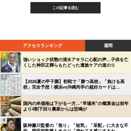
この記事を読む
アクセスランキング
週間
1
強いショック状態の清水アキラに心配の声…子供を亡
くした神田正輝らもたどった遺族ケアの道のり
2
【2026夏の甲子園】初戦で「勝つ高校」「負ける高
校」完全予想！横浜vs沖縄尚学の超好カードは…
3
国内の米価格は下がる一方…“早場米”の概算金は前年
より4割下回り農家からは悲鳴が
4
阪神藤川監督の「焦り」「短気」「采配」に大きな不
安…岡田前監督もチクリ「崩れてる感じするわ」