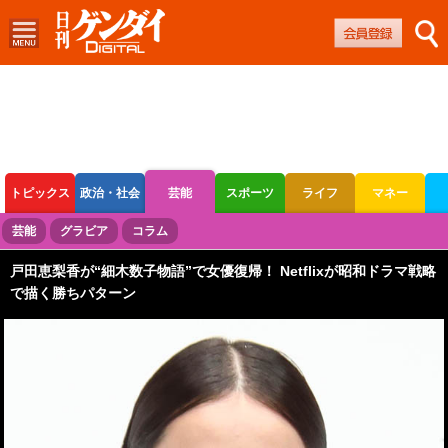
トピックス
政治・社会
芸能
スポーツ
ライフ
マネー
ボートレース
競輪
オートレース
芸能
グラビア
コラム
戸田恵梨香が“細木数子物語”で女優復帰！ Netflixが昭和ドラマ戦略
で描く勝ちパターン