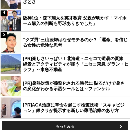
ざとさ
4
阪神1位・森下翔太を英才教育 父親が明かす「マイホ
ーム購入の判断も野球ありきでした」
5
“クズ男”三山凌輝はなぜモテるのか？「運命」を信じ
る女性の危険な思考
[PR]楽しさいっぱい！北海道・ニセコで避暑の夏旅
絶景とアクティビティが揃う「ニセコ東急 グラン・ヒ
ラフ」～東急不動産
[PR]暑熱対策が義務化される時代に 貼るだけで暑さ
の変化がわかる示温シールとは～ファンケル
[PR]AGA治療に革命を起こす検査技術「スキャビジ
ョン」銀クリが提示する新しい薄毛治療のあり方
もっとみる