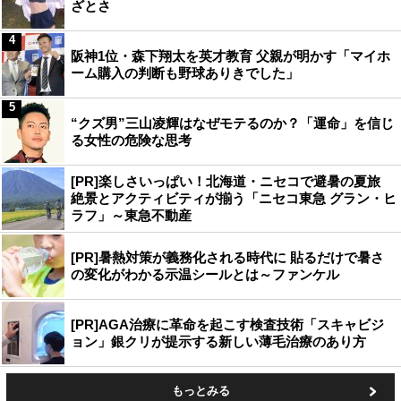
ざとさ
4
阪神1位・森下翔太を英才教育 父親が明かす「マイホ
ーム購入の判断も野球ありきでした」
5
“クズ男”三山凌輝はなぜモテるのか？「運命」を信じ
る女性の危険な思考
[PR]楽しさいっぱい！北海道・ニセコで避暑の夏旅
絶景とアクティビティが揃う「ニセコ東急 グラン・ヒ
ラフ」～東急不動産
[PR]暑熱対策が義務化される時代に 貼るだけで暑さ
の変化がわかる示温シールとは～ファンケル
[PR]AGA治療に革命を起こす検査技術「スキャビジ
ョン」銀クリが提示する新しい薄毛治療のあり方
もっとみる