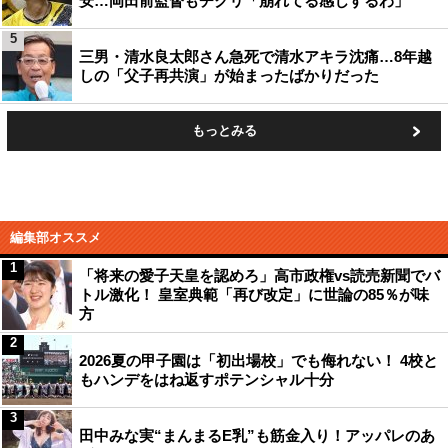
安…岡田前監督もチクリ「崩れてる感じするわ」
5
三男・清水良太郎さん急死で清水アキラ沈痛…8年越
しの「父子再共演」が始まったばかりだった
もっとみる
編集部オススメ
1
「将来の愛子天皇を認めろ」高市政権vs読売新聞でバ
トル激化！ 皇室典範「再び改定」に世論の85％が味
方
2
2026夏の甲子園は「初出場校」でも侮れない！ 4校と
もハンデをはね返すポテンシャル十分
3
田中みな実“まんまるE乳”も筋金入り！アッパレのあ