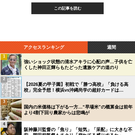
この記事を読む
アクセスランキング
週間
1
強いショック状態の清水アキラに心配の声…子供を亡
くした神田正輝らもたどった遺族ケアの道のり
2
【2026夏の甲子園】初戦で「勝つ高校」「負ける高
校」完全予想！横浜vs沖縄尚学の超好カードは…
3
国内の米価格は下がる一方…“早場米”の概算金は前年
より4割下回り農家からは悲鳴が
4
阪神藤川監督の「焦り」「短気」「采配」に大きな不