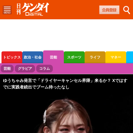
トピックス
政治・社会
芸能
スポーツ
ライフ
マネー
ボートレース
競輪
オートレース
芸能
グラビア
コラム
ゆうちゃみ発言で「ドライヤーキャンセル界隈」来るか？ Xではす
でに実践者続出でブーム待ったなし