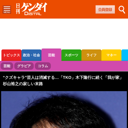
トピックス
政治・社会
芸能
スポーツ
ライフ
マネー
ボートレース
競輪
オートレース
芸能
グラビア
コラム
“クズキャラ”芸人は消滅する…「TKO」木下隆行に続く「我が家」
杉山裕之の寂しい末路