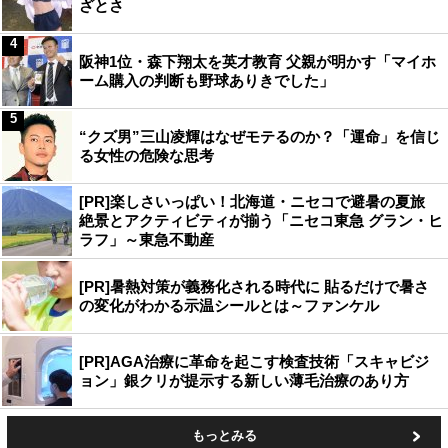
ざとさ
4
阪神1位・森下翔太を英才教育 父親が明かす「マイホ
ーム購入の判断も野球ありきでした」
5
“クズ男”三山凌輝はなぜモテるのか？「運命」を信じ
る女性の危険な思考
[PR]楽しさいっぱい！北海道・ニセコで避暑の夏旅
絶景とアクティビティが揃う「ニセコ東急 グラン・ヒ
ラフ」～東急不動産
[PR]暑熱対策が義務化される時代に 貼るだけで暑さ
の変化がわかる示温シールとは～ファンケル
[PR]AGA治療に革命を起こす検査技術「スキャビジ
ョン」銀クリが提示する新しい薄毛治療のあり方
もっとみる