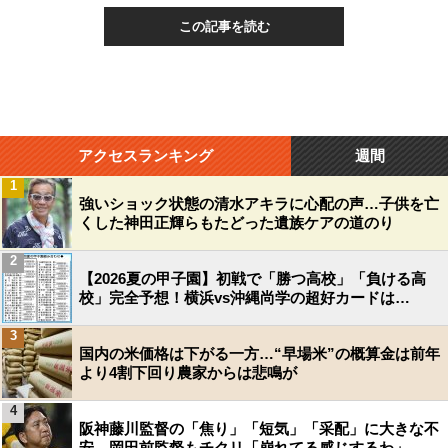
この記事を読む
アクセスランキング
週間
1
強いショック状態の清水アキラに心配の声…子供を亡
くした神田正輝らもたどった遺族ケアの道のり
2
【2026夏の甲子園】初戦で「勝つ高校」「負ける高
校」完全予想！横浜vs沖縄尚学の超好カードは…
3
国内の米価格は下がる一方…“早場米”の概算金は前年
より4割下回り農家からは悲鳴が
4
阪神藤川監督の「焦り」「短気」「采配」に大きな不
安…岡田前監督もチクリ「崩れてる感じするわ」