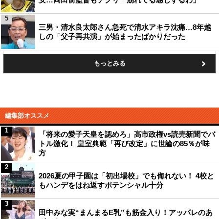
5
三男・清水良太郎さん急死で清水アキラ沈痛…8年越
しの「父子再共演」が始まったばかりだった
もっとみる
編集部オススメ
1
「将来の愛子天皇を認めろ」高市政権vs読売新聞でバ
トル激化！ 皇室典範「再び改定」に世論の85％が味
方
2
2026夏の甲子園は「初出場校」でも侮れない！ 4校と
もハンデをはね返すポテンシャル十分
3
田中みな実“まんまるE乳”も筋金入り！アッパレのあ