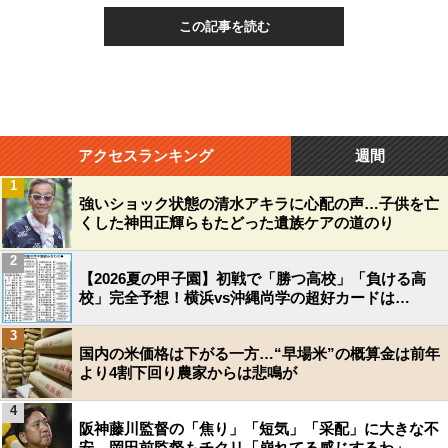
この記事を読む
アクセスランキング
週間
1
強いショック状態の清水アキラに心配の声…子供を亡
くした神田正輝らもたどった遺族ケアの道のり
2
【2026夏の甲子園】初戦で「勝つ高校」「負ける高
校」完全予想！横浜vs沖縄尚学の超好カードは…
3
国内の米価格は下がる一方…“早場米”の概算金は前年
より4割下回り農家からは悲鳴が
4
阪神藤川監督の「焦り」「短気」「采配」に大きな不
安…岡田前監督もチクリ「崩れてる感じするわ」