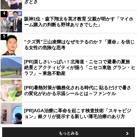
ざとさ
4
阪神1位・森下翔太を英才教育 父親が明かす「マイホ
ーム購入の判断も野球ありきでした」
5
“クズ男”三山凌輝はなぜモテるのか？「運命」を信じ
る女性の危険な思考
[PR]楽しさいっぱい！北海道・ニセコで避暑の夏旅
絶景とアクティビティが揃う「ニセコ東急 グラン・ヒ
ラフ」～東急不動産
[PR]暑熱対策が義務化される時代に 貼るだけで暑さ
の変化がわかる示温シールとは～ファンケル
[PR]AGA治療に革命を起こす検査技術「スキャビジ
ョン」銀クリが提示する新しい薄毛治療のあり方
もっとみる