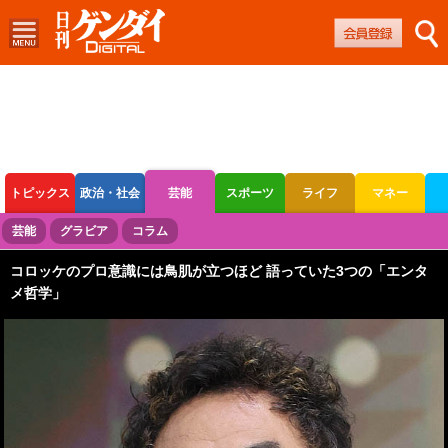
トピックス
政治・社会
芸能
スポーツ
ライフ
マネー
ボートレース
競輪
オートレース
芸能
グラビア
コラム
コロッケのプロ意識には鳥肌が立つほど 語っていた3つの「エンタ
メ哲学」