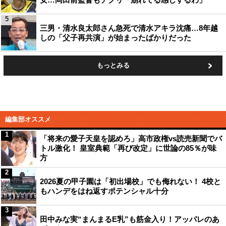
5
三男・清水良太郎さん急死で清水アキラ沈痛…8年越
しの「父子再共演」が始まったばかりだった
もっとみる
編集部オススメ
1
「将来の愛子天皇を認めろ」高市政権vs読売新聞でバ
トル激化！ 皇室典範「再び改定」に世論の85％が味
方
2
2026夏の甲子園は「初出場校」でも侮れない！ 4校と
もハンデをはね返すポテンシャル十分
3
田中みな実“まんまるE乳”も筋金入り！アッパレのあ