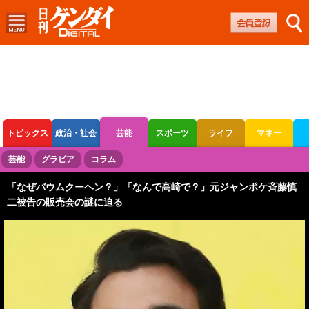
トピックス
政治・社会
芸能
スポーツ
ライフ
マネー
ボートレース
競輪
オートレース
芸能
グラビア
コラム
「なぜバウムクーヘン？」「なんで高崎で？」元ジャンポケ斉藤慎
二被告の販売会の謎に迫る