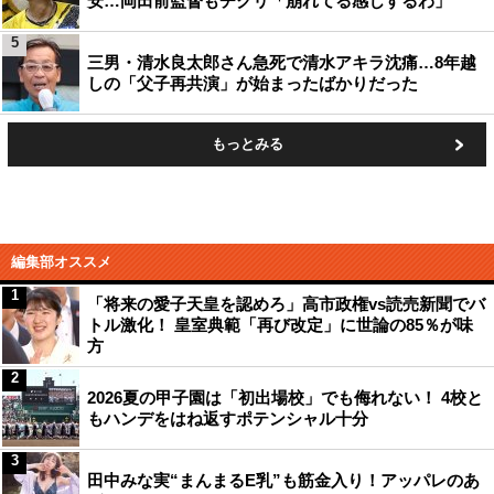
安…岡田前監督もチクリ「崩れてる感じするわ」
5
三男・清水良太郎さん急死で清水アキラ沈痛…8年越
しの「父子再共演」が始まったばかりだった
もっとみる
編集部オススメ
1
「将来の愛子天皇を認めろ」高市政権vs読売新聞でバ
トル激化！ 皇室典範「再び改定」に世論の85％が味
方
2
2026夏の甲子園は「初出場校」でも侮れない！ 4校と
もハンデをはね返すポテンシャル十分
3
田中みな実“まんまるE乳”も筋金入り！アッパレのあ