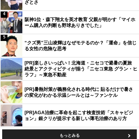
ざとさ
4
阪神1位・森下翔太を英才教育 父親が明かす「マイホ
ーム購入の判断も野球ありきでした」
5
“クズ男”三山凌輝はなぜモテるのか？「運命」を信じ
る女性の危険な思考
[PR]楽しさいっぱい！北海道・ニセコで避暑の夏旅
絶景とアクティビティが揃う「ニセコ東急 グラン・ヒ
ラフ」～東急不動産
[PR]暑熱対策が義務化される時代に 貼るだけで暑さ
の変化がわかる示温シールとは～ファンケル
[PR]AGA治療に革命を起こす検査技術「スキャビジ
ョン」銀クリが提示する新しい薄毛治療のあり方
もっとみる