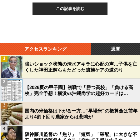
この記事を読む
アクセスランキング
週間
1
強いショック状態の清水アキラに心配の声…子供を亡
くした神田正輝らもたどった遺族ケアの道のり
2
【2026夏の甲子園】初戦で「勝つ高校」「負ける高
校」完全予想！横浜vs沖縄尚学の超好カードは…
3
国内の米価格は下がる一方…“早場米”の概算金は前年
より4割下回り農家からは悲鳴が
4
阪神藤川監督の「焦り」「短気」「采配」に大きな不