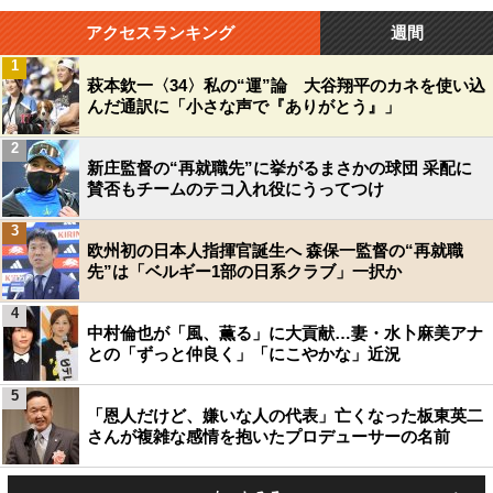
アクセスランキング
週間
1
萩本欽一〈34〉私の“運”論 大谷翔平のカネを使い込
んだ通訳に「小さな声で『ありがとう』」
2
新庄監督の“再就職先”に挙がるまさかの球団 采配に
賛否もチームのテコ入れ役にうってつけ
3
欧州初の日本人指揮官誕生へ 森保一監督の“再就職
先”は「ベルギー1部の日系クラブ」一択か
4
中村倫也が「風、薫る」に大貢献…妻・水卜麻美アナ
との「ずっと仲良く」「にこやかな」近況
5
「恩人だけど、嫌いな人の代表」亡くなった板東英二
さんが複雑な感情を抱いたプロデューサーの名前