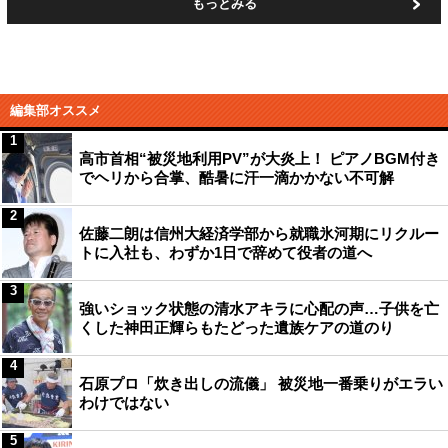
もっとみる
編集部オススメ
1
高市首相“被災地利用PV”が大炎上！ ピアノBGM付き
でヘリから合掌、酷暑に汗一滴かかない不可解
2
佐藤二朗は信州大経済学部から就職氷河期にリクルー
トに入社も、わずか1日で辞めて役者の道へ
3
強いショック状態の清水アキラに心配の声…子供を亡
くした神田正輝らもたどった遺族ケアの道のり
4
石原プロ「炊き出しの流儀」 被災地一番乗りがエラい
わけではない
5