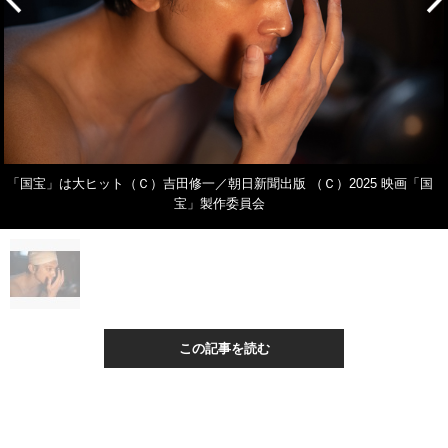
「国宝」は大ヒット（Ｃ）吉田修一／朝日新聞出版 （Ｃ）2025 映画「国
宝」製作委員会
この記事を読む