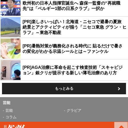
欧州初の日本人指揮官誕生へ 森保一監督の“再就職
先”は「ベルギー1部の日系クラブ」一択か
[PR]楽しさいっぱい！北海道・ニセコで避暑の夏旅
絶景とアクティビティが揃う「ニセコ東急 グラン・ヒ
ラフ」～東急不動産
[PR]暑熱対策が義務化される時代に 貼るだけで暑さ
の変化がわかる示温シールとは～ファンケル
[PR]AGA治療に革命を起こす検査技術「スキャビジ
ョン」銀クリが提示する新しい薄毛治療のあり方
もっとみる
芸能
芸能
グラビア
コラム