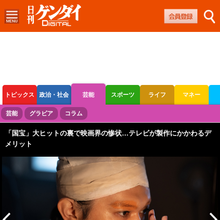
トピックス
政治・社会
芸能
スポーツ
ライフ
マネー
ボートレース
競輪
オートレース
芸能
グラビア
コラム
「国宝」大ヒットの裏で映画界の惨状…テレビが製作にかかわるデ
メリット