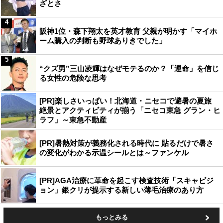
ざとさ
4
阪神1位・森下翔太を英才教育 父親が明かす「マイホ
ーム購入の判断も野球ありきでした」
5
“クズ男”三山凌輝はなぜモテるのか？「運命」を信じ
る女性の危険な思考
[PR]楽しさいっぱい！北海道・ニセコで避暑の夏旅
絶景とアクティビティが揃う「ニセコ東急 グラン・ヒ
ラフ」～東急不動産
[PR]暑熱対策が義務化される時代に 貼るだけで暑さ
の変化がわかる示温シールとは～ファンケル
[PR]AGA治療に革命を起こす検査技術「スキャビジ
ョン」銀クリが提示する新しい薄毛治療のあり方
もっとみる