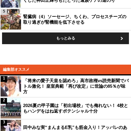
くした神田正輝らもたどった遺族ケアの道のり
5
腎臓病（4）ソーセージ、ちくわ、プロセスチーズの
取り過ぎが腎機能を低下させる
もっとみる
編集部オススメ
1
「将来の愛子天皇を認めろ」高市政権vs読売新聞でバ
トル激化！ 皇室典範「再び改定」に世論の85％が味
方
2
2026夏の甲子園は「初出場校」でも侮れない！ 4校と
もハンデをはね返すポテンシャル十分
3
田中みな実“まんまるE乳”も筋金入り！アッパレのあ