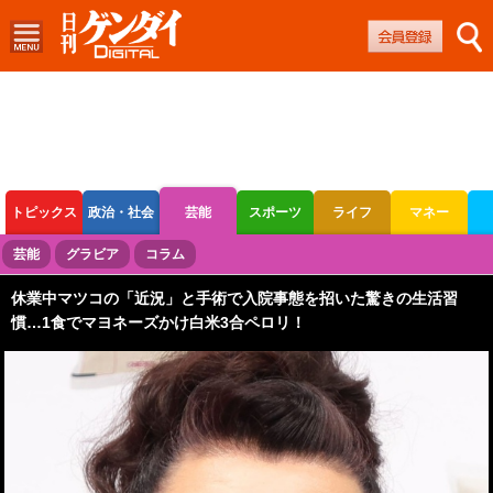
トピックス
政治・社会
芸能
スポーツ
ライフ
マネー
ボートレース
競輪
オートレース
芸能
グラビア
コラム
休業中マツコの「近況」と手術で入院事態を招いた驚きの生活習
慣…1食でマヨネーズかけ白米3合ペロリ！