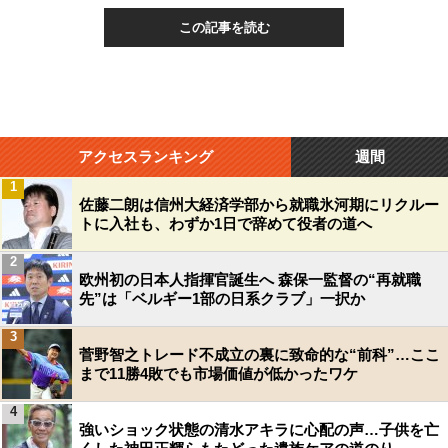
この記事を読む
アクセスランキング
週間
1
佐藤二朗は信州大経済学部から就職氷河期にリクルー
トに入社も、わずか1日で辞めて役者の道へ
2
欧州初の日本人指揮官誕生へ 森保一監督の“再就職
先”は「ベルギー1部の日系クラブ」一択か
3
菅野智之トレード不成立の裏に致命的な“前科”…ここ
まで11勝4敗でも市場価値が低かったワケ
4
強いショック状態の清水アキラに心配の声…子供を亡