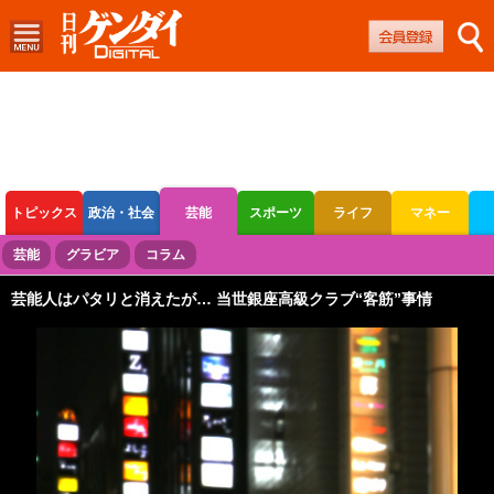
トピックス
政治・社会
芸能
スポーツ
ライフ
マネー
ボートレース
競輪
オートレース
芸能
グラビア
コラム
芸能人はパタリと消えたが… 当世銀座高級クラブ“客筋”事情