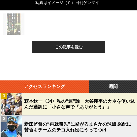
写真はイメージ（Ｃ）日刊ゲンダイ
この記事を読む
アクセスランキング
週間
1
萩本欽一〈34〉私の“運”論 大谷翔平のカネを使い込
んだ通訳に「小さな声で『ありがとう』」
2
新庄監督の“再就職先”に挙がるまさかの球団 采配に
賛否もチームのテコ入れ役にうってつけ