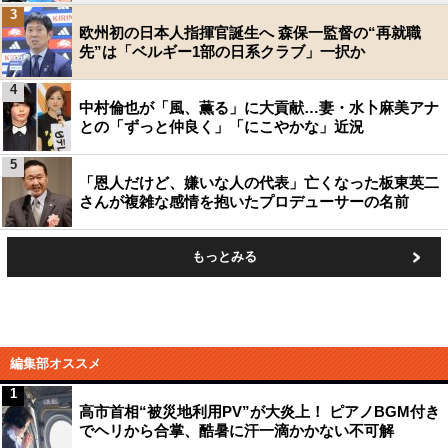
3
欧州初の日本人指揮官誕生へ 森保一監督の“再就職
先”は「ベルギー1部の日系クラブ」一択か
4
中村倫也が「風、薫る」に大貢献…妻・水卜麻美アナ
との「ずっと仲良く」「にこやかな」近況
5
「恩人だけど、嫌いな人の代表」亡くなった板東英二
さんが複雑な感情を抱いたプロデューサーの名前
もっとみる
編集部オススメ
1
高市首相“被災地利用PV”が大炎上！ ピアノBGM付き
でヘリから合掌、酷暑に汗一滴かかない不可解