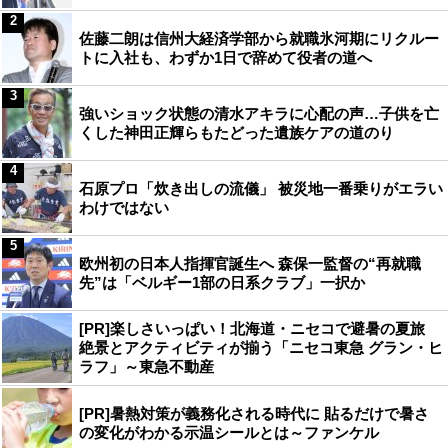
2
佐藤二朗は信州大経済学部から就職氷河期にリクルー
トに入社も、わずか1日で辞めて役者の道へ
3
強いショック状態の清水アキラに心配の声…子供を亡
くした神田正輝らもたどった遺族ケアの道のり
4
石原プロ「炊き出しの流儀」 被災地一番乗りがエラい
わけではない
5
欧州初の日本人指揮官誕生へ 森保一監督の“再就職
先”は「ベルギー1部の日系クラブ」一択か
[PR]楽しさいっぱい！北海道・ニセコで避暑の夏旅
絶景とアクティビティが揃う「ニセコ東急 グラン・ヒ
ラフ」～東急不動産
[PR]暑熱対策が義務化される時代に 貼るだけで暑さ
の変化がわかる示温シールとは～ファンケル