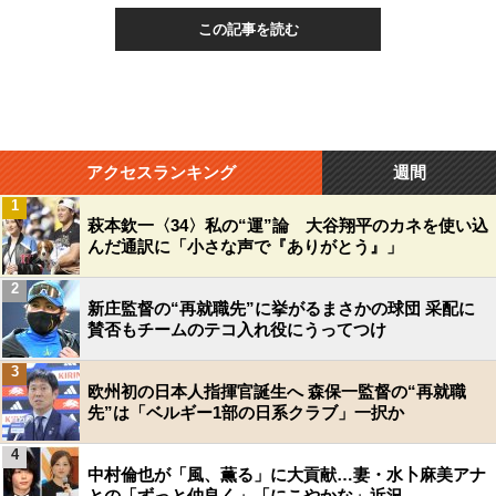
この記事を読む
アクセスランキング
週間
1
萩本欽一〈34〉私の“運”論 大谷翔平のカネを使い込
んだ通訳に「小さな声で『ありがとう』」
2
新庄監督の“再就職先”に挙がるまさかの球団 采配に
賛否もチームのテコ入れ役にうってつけ
3
欧州初の日本人指揮官誕生へ 森保一監督の“再就職
先”は「ベルギー1部の日系クラブ」一択か
4
中村倫也が「風、薫る」に大貢献…妻・水卜麻美アナ
との「ずっと仲良く」「にこやかな」近況