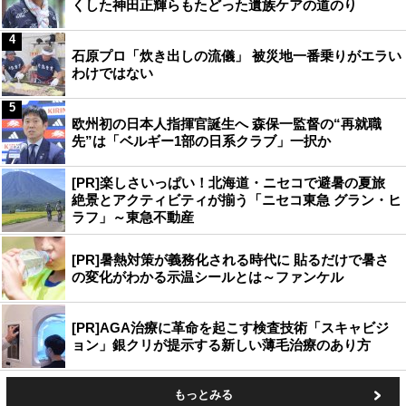
くした神田正輝らもたどった遺族ケアの道のり
4
石原プロ「炊き出しの流儀」 被災地一番乗りがエラい
わけではない
5
欧州初の日本人指揮官誕生へ 森保一監督の“再就職
先”は「ベルギー1部の日系クラブ」一択か
[PR]楽しさいっぱい！北海道・ニセコで避暑の夏旅
絶景とアクティビティが揃う「ニセコ東急 グラン・ヒ
ラフ」～東急不動産
[PR]暑熱対策が義務化される時代に 貼るだけで暑さ
の変化がわかる示温シールとは～ファンケル
[PR]AGA治療に革命を起こす検査技術「スキャビジ
ョン」銀クリが提示する新しい薄毛治療のあり方
もっとみる