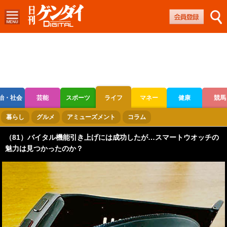
治・社会
芸能
スポーツ
ライフ
マネー
健康
競馬
ボートレース
競輪
オートレース
暮らし
グルメ
アミューズメント
コラム
（81）バイタル機能引き上げには成功したが…スマートウオッチの
魅力は見つかったのか？