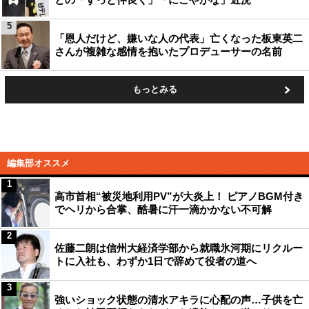
5
「恩人だけど、嫌いな人の代表」亡くなった板東英二
さんが複雑な感情を抱いたプロデューサーの名前
もっとみる
編集部オススメ
1
高市首相“被災地利用PV”が大炎上！ ピアノBGM付き
でヘリから合掌、酷暑に汗一滴かかない不可解
2
佐藤二朗は信州大経済学部から就職氷河期にリクルー
トに入社も、わずか1日で辞めて役者の道へ
3
強いショック状態の清水アキラに心配の声…子供を亡