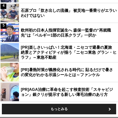
4
石原プロ「炊き出しの流儀」 被災地一番乗りがエラい
わけではない
5
欧州初の日本人指揮官誕生へ 森保一監督の“再就職
先”は「ベルギー1部の日系クラブ」一択か
[PR]楽しさいっぱい！北海道・ニセコで避暑の夏旅
絶景とアクティビティが揃う「ニセコ東急 グラン・ヒ
ラフ」～東急不動産
[PR]暑熱対策が義務化される時代に 貼るだけで暑さ
の変化がわかる示温シールとは～ファンケル
[PR]AGA治療に革命を起こす検査技術「スキャビジ
ョン」銀クリが提示する新しい薄毛治療のあり方
もっとみる