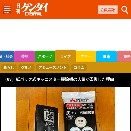
治・社会
芸能
スポーツ
ライフ
マネー
健康
競馬
ボートレース
競輪
オートレース
暮らし
グルメ
アミューズメント
コラム
（83）紙パック式キャニスター掃除機の人気が回復した理由