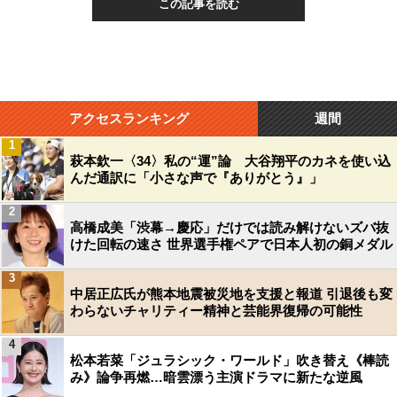
この記事を読む
アクセスランキング
週間
1
萩本欽一〈34〉私の“運”論 大谷翔平のカネを使い込
んだ通訳に「小さな声で『ありがとう』」
2
高橋成美「渋幕→慶応」だけでは読み解けないズバ抜
けた回転の速さ 世界選手権ペアで日本人初の銅メダル
3
中居正広氏が熊本地震被災地を支援と報道 引退後も変
わらないチャリティー精神と芸能界復帰の可能性
4
松本若菜「ジュラシック・ワールド」吹き替え《棒読
み》論争再燃…暗雲漂う主演ドラマに新たな逆風