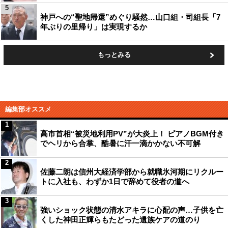
5
神戸への“聖地帰還”めぐり騒然…山口組・司組長「7
年ぶりの里帰り」は実現するか
もっとみる
編集部オススメ
1
高市首相“被災地利用PV”が大炎上！ ピアノBGM付き
でヘリから合掌、酷暑に汗一滴かかない不可解
2
佐藤二朗は信州大経済学部から就職氷河期にリクルー
トに入社も、わずか1日で辞めて役者の道へ
3
強いショック状態の清水アキラに心配の声…子供を亡
くした神田正輝らもたどった遺族ケアの道のり