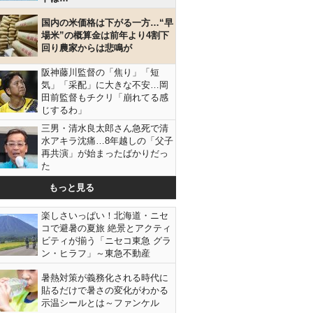
国内の米価格は下がる一方…“早
場米”の概算金は前年より4割下
回り農家からは悲鳴が
阪神藤川監督の「焦り」「短
気」「采配」に大きな不安…岡
田前監督もチクリ「崩れてる感
じするわ」
三男・清水良太郎さん急死で清
水アキラ沈痛…8年越しの「父子
再共演」が始まったばかりだっ
た
もっと見る
楽しさいっぱい！北海道・ニセ
コで避暑の夏旅 絶景とアクティ
ビティが揃う「ニセコ東急 グラ
ン・ヒラフ」～東急不動産
暑熱対策が義務化される時代に
貼るだけで暑さの変化がわかる
示温シールとは～ファンケル