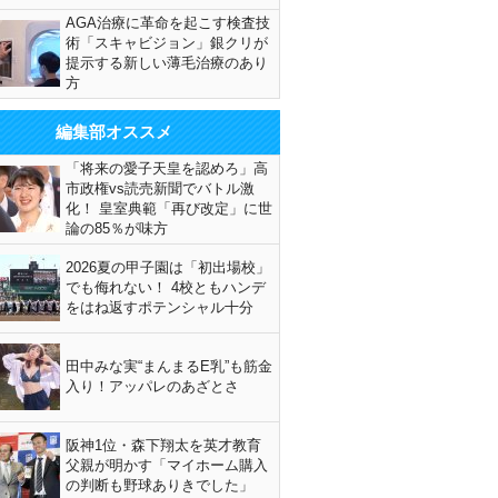
AGA治療に革命を起こす検査技
術「スキャビジョン」銀クリが
提示する新しい薄毛治療のあり
方
編集部オススメ
「将来の愛子天皇を認めろ」高
市政権vs読売新聞でバトル激
化！ 皇室典範「再び改定」に世
論の85％が味方
2026夏の甲子園は「初出場校」
でも侮れない！ 4校ともハンデ
をはね返すポテンシャル十分
田中みな実“まんまるE乳”も筋金
入り！アッパレのあざとさ
阪神1位・森下翔太を英才教育
父親が明かす「マイホーム購入
の判断も野球ありきでした」