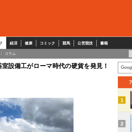
フ
経済
健康
コミック
競馬
公営競技
書籍
コラム
浴室設備工がローマ時代の硬貨を発見！
1
2