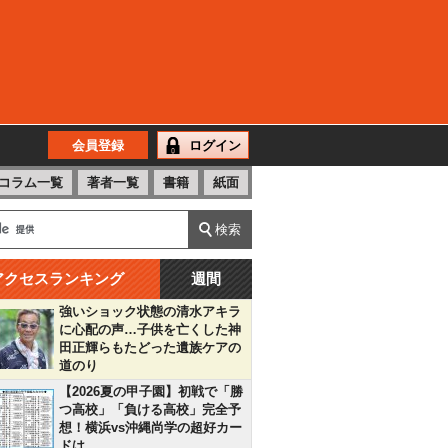
会員登録
ログイン
コラム一覧
著者一覧
書籍
紙面
アクセスランキング
週間
強いショック状態の清水アキラ
に心配の声…子供を亡くした神
田正輝らもたどった遺族ケアの
道のり
【2026夏の甲子園】初戦で「勝
つ高校」「負ける高校」完全予
想！横浜vs沖縄尚学の超好カー
ドは…