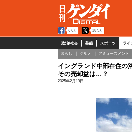
6.6万
18.5万
政治/社会
芸能
スポーツ
ライ
暮らし
グルメ
アミューズメント
イングランド中部在住の
その売却益は…？
2025年2月19日