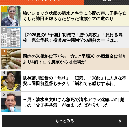
1
強いショック状態の清水アキラに心配の声…子供を亡
くした神田正輝らもたどった遺族ケアの道のり
2
【2026夏の甲子園】初戦で「勝つ高校」「負ける高
校」完全予想！横浜vs沖縄尚学の超好カードは…
3
国内の米価格は下がる一方…“早場米”の概算金は前年
より4割下回り農家からは悲鳴が
4
阪神藤川監督の「焦り」「短気」「采配」に大きな不
安…岡田前監督もチクリ「崩れてる感じするわ」
5
三男・清水良太郎さん急死で清水アキラ沈痛…8年越
しの「父子再共演」が始まったばかりだった
もっとみる