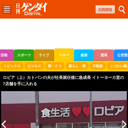
芸能
スポーツ
ライフ
マネー
健康
競馬
公営競
ボートレース
競輪
オートレース
トピックス
ビジネス
株・ＦＸ
暮らし・税
不動産
こづかい稼
ロピア（上）カトパンの夫が社長就任後に急成長 イトーヨーカ堂の
7店舗を手に入れる