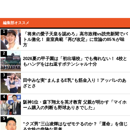
編集部オススメ
1
「将来の愛子天皇を認めろ」高市政権vs読売新聞でバ
トル激化！ 皇室典範「再び改定」に世論の85％が味
方
2
2026夏の甲子園は「初出場校」でも侮れない！ 4校と
もハンデをはね返すポテンシャル十分
3
田中みな実“まんまるE乳”も筋金入り！アッパレのあ
ざとさ
4
阪神1位・森下翔太を英才教育 父親が明かす「マイホ
ーム購入の判断も野球ありきでした」
5
“クズ男”三山凌輝はなぜモテるのか？「運命」を信じ
る女性の危険な思考