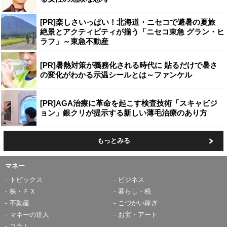
[PR]楽しさいっぱい！北海道・ニセコで避暑の夏旅
絶景とアクティビティが揃う「ニセコ東急 グラン・ヒ
ラフ」～東急不動産
[PR]暑熱対策が義務化される時代に 貼るだけで暑さ
の変化がわかる示温シールとは～ファンケル
[PR]AGA治療に革命を起こす検査技術「スキャビジ
ョン」銀クリが提示する新しい薄毛治療のあり方
もっとみる
マネー
トピックス
ビジネス
株・ＦＸ
暮らし・税
不動産
こづかい稼ぎ
マネーの達人
お宝・アート
コラム