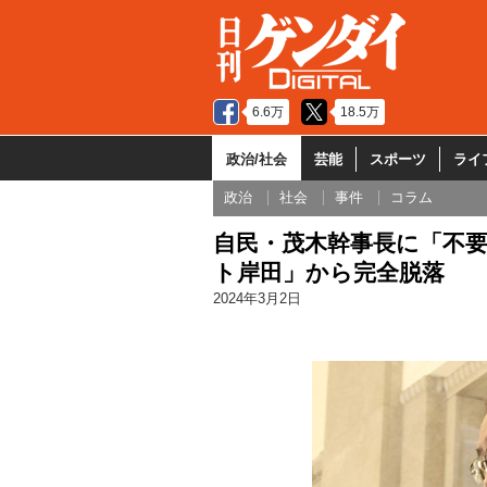
6.6万
18.5万
政治/社会
芸能
スポーツ
ライ
政治
社会
事件
コラム
自民・茂木幹事長に「不
ト岸田」から完全脱落
2024年3月2日