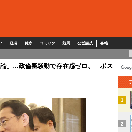
フ
経済
健康
コミック
競馬
公営競技
書籍
要論」…政倫審騒動で存在感ゼロ、「ポス
1
2