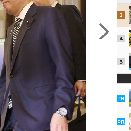
3
4
5
PR
PR