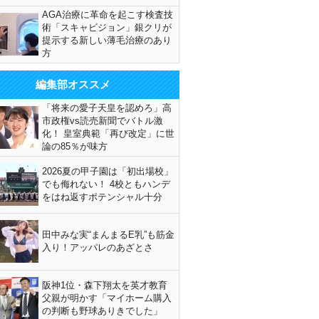
AGA治療に革命を起こす検査技
術「スキャビジョン」銀クリが
提示する新しい薄毛治療のあり
方
編集部オススメ
「将来の愛子天皇を認めろ」高
市政権vs読売新聞でバトル激
化！ 皇室典範「再び改定」に世
論の85％が味方
2026夏の甲子園は「初出場校」
でも侮れない！ 4校ともハンデ
をはね返すポテンシャル十分
田中みな実“まんまるE乳”も筋金
入り！アッパレのあざとさ
阪神1位・森下翔太を英才教育
父親が明かす「マイホーム購入
の判断も野球ありきでした」