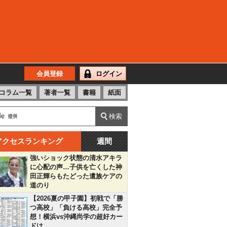
会員登録
ログイン
コラム一覧
著者一覧
書籍
紙面
アクセスランキング
週間
強いショック状態の清水アキラ
に心配の声…子供を亡くした神
田正輝らもたどった遺族ケアの
道のり
【2026夏の甲子園】初戦で「勝
つ高校」「負ける高校」完全予
想！横浜vs沖縄尚学の超好カー
ドは…