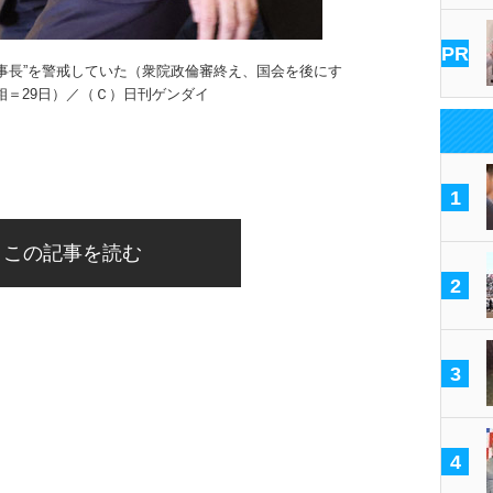
PR
事長”を警戒していた（衆院政倫審終え、国会を後にす
相＝29日）／（Ｃ）日刊ゲンダイ
1
この記事を読む
2
3
4