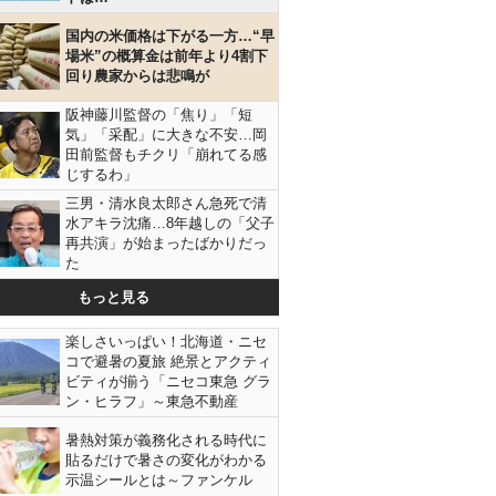
国内の米価格は下がる一方…“早
場米”の概算金は前年より4割下
回り農家からは悲鳴が
阪神藤川監督の「焦り」「短
気」「采配」に大きな不安…岡
田前監督もチクリ「崩れてる感
じするわ」
三男・清水良太郎さん急死で清
水アキラ沈痛…8年越しの「父子
再共演」が始まったばかりだっ
た
もっと見る
楽しさいっぱい！北海道・ニセ
コで避暑の夏旅 絶景とアクティ
ビティが揃う「ニセコ東急 グラ
ン・ヒラフ」～東急不動産
暑熱対策が義務化される時代に
貼るだけで暑さの変化がわかる
示温シールとは～ファンケル