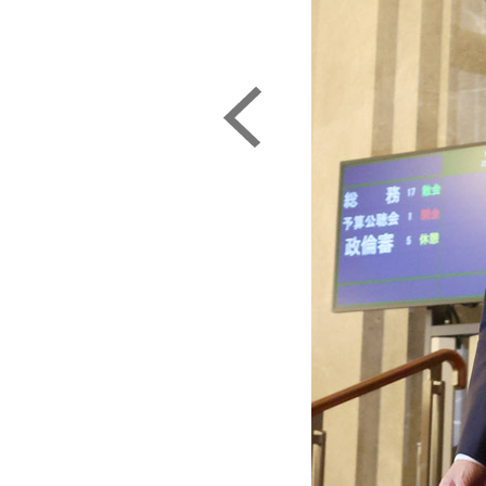
ともない話（自民党の茂木敏充幹事長）／
日刊ゲンダイ