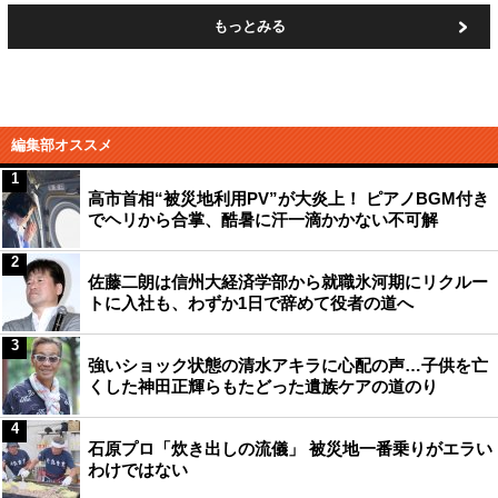
もっとみる
編集部オススメ
1
高市首相“被災地利用PV”が大炎上！ ピアノBGM付き
でヘリから合掌、酷暑に汗一滴かかない不可解
2
佐藤二朗は信州大経済学部から就職氷河期にリクルー
トに入社も、わずか1日で辞めて役者の道へ
3
強いショック状態の清水アキラに心配の声…子供を亡
くした神田正輝らもたどった遺族ケアの道のり
4
石原プロ「炊き出しの流儀」 被災地一番乗りがエラい
わけではない