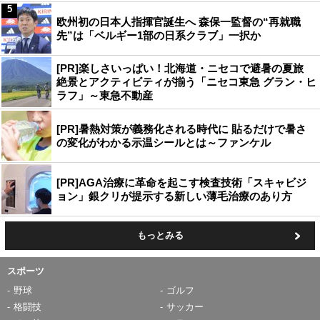
5
欧州初の日本人指揮官誕生へ 森保一監督の“再就職
先”は「ベルギー1部の日系クラブ」一択か
[PR]楽しさいっぱい！北海道・ニセコで避暑の夏旅
絶景とアクティビティが揃う「ニセコ東急 グラン・ヒ
ラフ」～東急不動産
[PR]暑熱対策が義務化される時代に 貼るだけで暑さ
の変化がわかる示温シールとは～ファンケル
[PR]AGA治療に革命を起こす検査技術「スキャビジ
ョン」銀クリが提示する新しい薄毛治療のあり方
もっとみる
スポーツ
野球
ゴルフ
格闘技
サッカー