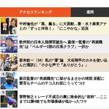
アクセスランキング
週間
1
中村倫也が「風、薫る」に大貢献…妻・水卜麻美アナ
との「ずっと仲良く」「にこやかな」近況
2
欧州初の日本人指揮官誕生へ 森保一監督の“再就職
先”は「ベルギー1部の日系クラブ」一択か
3
萩本欽一〈34〉私の“運”論 大谷翔平のカネを使い込
んだ通訳に「小さな声で『ありがとう』」
4
新庄監督の“再就職先”に挙がるまさかの球団 采配に
賛否もチームのテコ入れ役にうってつけ
5
菅野智之トレード不成立の裏に致命的な“前科”…ここ
まで11勝4敗でも市場価値が低かったワケ