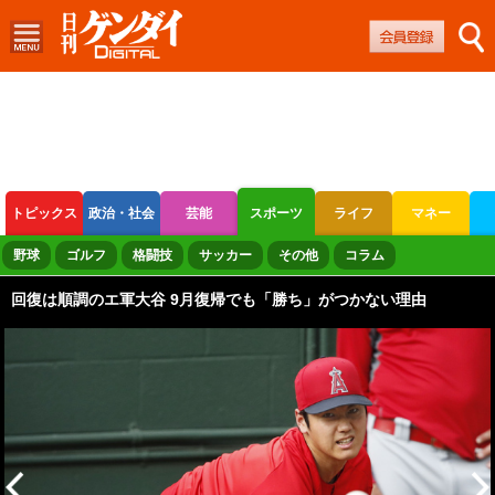
トピックス
政治・社会
芸能
スポーツ
ライフ
マネー
ボートレース
競輪
オートレース
野球
ゴルフ
格闘技
サッカー
その他
コラム
回復は順調のエ軍大谷 9月復帰でも「勝ち」がつかない理由