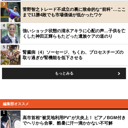
3
菅野智之トレード不成立の裏に致命的な“前科”…ここ
まで11勝4敗でも市場価値が低かったワケ
4
強いショック状態の清水アキラに心配の声…子供を亡
くした神田正輝らもたどった遺族ケアの道のり
5
腎臓病（4）ソーセージ、ちくわ、プロセスチーズの
取り過ぎが腎機能を低下させる
もっとみる
編集部オススメ
1
高市首相“被災地利用PV”が大炎上！ ピアノBGM付き
でヘリから合掌、酷暑に汗一滴かかない不可解