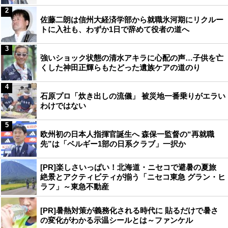
2
佐藤二朗は信州大経済学部から就職氷河期にリクルー
トに入社も、わずか1日で辞めて役者の道へ
3
強いショック状態の清水アキラに心配の声…子供を亡
くした神田正輝らもたどった遺族ケアの道のり
4
石原プロ「炊き出しの流儀」 被災地一番乗りがエラい
わけではない
5
欧州初の日本人指揮官誕生へ 森保一監督の“再就職
先”は「ベルギー1部の日系クラブ」一択か
[PR]楽しさいっぱい！北海道・ニセコで避暑の夏旅
絶景とアクティビティが揃う「ニセコ東急 グラン・ヒ
ラフ」～東急不動産
[PR]暑熱対策が義務化される時代に 貼るだけで暑さ
の変化がわかる示温シールとは～ファンケル