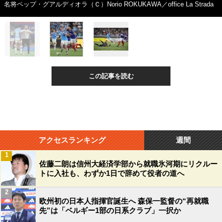
名将ペップ・グアルディオラ（Ｃ）Norio ROKUKAWA／office La Strada
この記事を読む
アクセスランキング
週間
1
佐藤二朗は信州大経済学部から就職氷河期にリクルー
トに入社も、わずか1日で辞めて役者の道へ
2
欧州初の日本人指揮官誕生へ 森保一監督の“再就職
先”は「ベルギー1部の日系クラブ」一択か