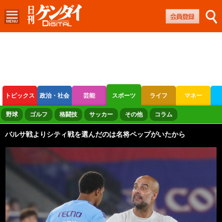
トピックス
政治・社会
芸能
スポーツ
ライフ
マネー
ボートレース
競輪
オートレース
野球
ゴルフ
格闘技
サッカー
その他
コラム
バルサ戦よりシティ戦を選んだのは名将ペップがいたから