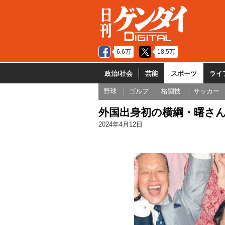
6.6万
18.5万
政治/社会
芸能
スポーツ
ライ
野球
ゴルフ
格闘技
サッカー
外国出身初の横綱・曙さん
2024年4月12日