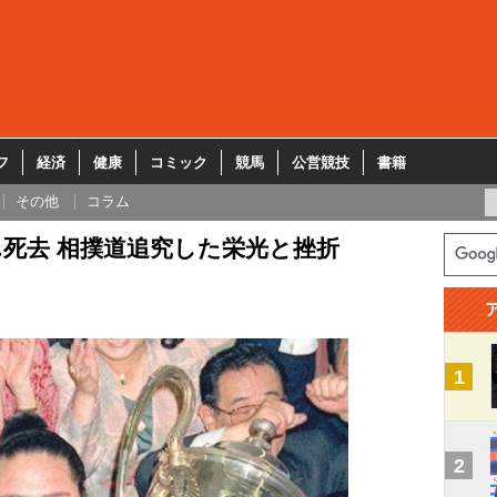
フ
経済
健康
コミック
競馬
公営競技
書籍
その他
コラム
死去 相撲道追究した栄光と挫折
1
2