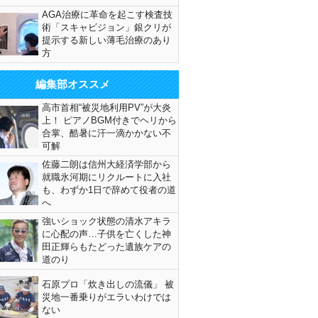
AGA治療に革命を起こす検査技
術「スキャビジョン」銀クリが
提示する新しい薄毛治療のあり
方
編集部オススメ
高市首相“被災地利用PV”が大炎
上！ ピアノBGM付きでヘリから
合掌、酷暑に汗一滴かかない不
可解
佐藤二朗は信州大経済学部から
就職氷河期にリクルートに入社
も、わずか1日で辞めて役者の道
へ
強いショック状態の清水アキラ
に心配の声…子供を亡くした神
田正輝らもたどった遺族ケアの
道のり
石原プロ「炊き出しの流儀」 被
災地一番乗りがエラいわけでは
ない