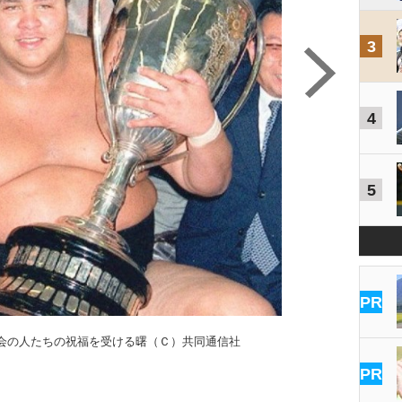
3
4
5
PR
会の人たちの祝福を受ける曙（Ｃ）共同通信社
PR