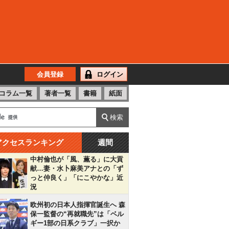
会員登録
ログイン
コラム一覧
著者一覧
書籍
紙面
アクセスランキング
週間
中村倫也が「風、薫る」に大貢
献…妻・水卜麻美アナとの「ず
っと仲良く」「にこやかな」近
況
欧州初の日本人指揮官誕生へ 森
保一監督の“再就職先”は「ベル
ギー1部の日系クラブ」一択か