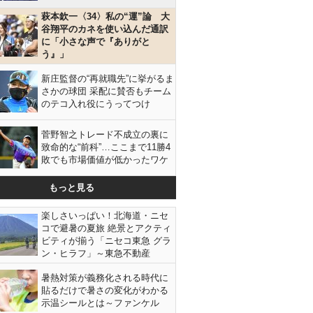
萩本欽一〈34〉私の“運”論 大
谷翔平のカネを使い込んだ通訳
に「小さな声で『ありがと
う』」
新庄監督の“再就職先”に挙がるま
さかの球団 采配に賛否もチーム
のテコ入れ役にうってつけ
菅野智之トレード不成立の裏に
致命的な“前科”…ここまで11勝4
敗でも市場価値が低かったワケ
もっと見る
楽しさいっぱい！北海道・ニセ
コで避暑の夏旅 絶景とアクティ
ビティが揃う「ニセコ東急 グラ
ン・ヒラフ」～東急不動産
暑熱対策が義務化される時代に
貼るだけで暑さの変化がわかる
示温シールとは～ファンケル