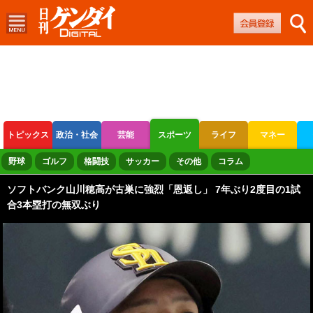
トピックス
政治・社会
芸能
スポーツ
ライフ
マネー
ボートレース
競輪
オートレース
野球
ゴルフ
格闘技
サッカー
その他
コラム
ソフトバンク山川穂高が古巣に強烈「恩返し」 7年ぶり2度目の1試
合3本塁打の無双ぶり