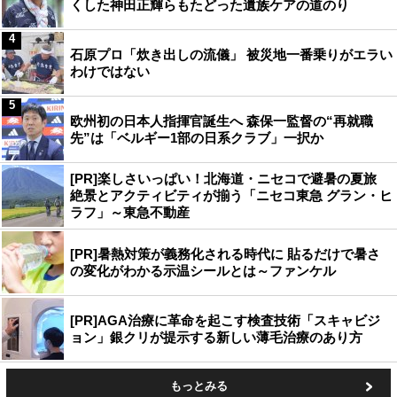
くした神田正輝らもたどった遺族ケアの道のり
4
石原プロ「炊き出しの流儀」 被災地一番乗りがエラい
わけではない
5
欧州初の日本人指揮官誕生へ 森保一監督の“再就職
先”は「ベルギー1部の日系クラブ」一択か
[PR]楽しさいっぱい！北海道・ニセコで避暑の夏旅
絶景とアクティビティが揃う「ニセコ東急 グラン・ヒ
ラフ」～東急不動産
[PR]暑熱対策が義務化される時代に 貼るだけで暑さ
の変化がわかる示温シールとは～ファンケル
[PR]AGA治療に革命を起こす検査技術「スキャビジ
ョン」銀クリが提示する新しい薄毛治療のあり方
もっとみる