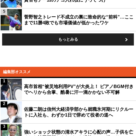
5
菅野智之トレード不成立の裏に致命的な“前科”…ここ
まで11勝4敗でも市場価値が低かったワケ
もっとみる
編集部オススメ
1
高市首相“被災地利用PV”が大炎上！ ピアノBGM付き
でヘリから合掌、酷暑に汗一滴かかない不可解
2
佐藤二朗は信州大経済学部から就職氷河期にリクルー
トに入社も、わずか1日で辞めて役者の道へ
3
強いショック状態の清水アキラに心配の声…子供を亡