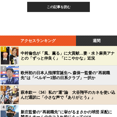
この記事を読む
アクセスランキング
週間
1
中村倫也が「風、薫る」に大貢献…妻・水卜麻美アナ
との「ずっと仲良く」「にこやかな」近況
2
欧州初の日本人指揮官誕生へ 森保一監督の“再就職
先”は「ベルギー1部の日系クラブ」一択か
3
萩本欽一〈34〉私の“運”論 大谷翔平のカネを使い込
んだ通訳に「小さな声で『ありがとう』」
4
新庄監督の“再就職先”に挙がるまさかの球団 采配に
賛否もチームのテコ入れ役にうってつけ