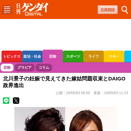
トピックス
政治・社会
芸能
スポーツ
ライフ
マネー
ボートレース
競輪
オートレース
芸能
グラビア
コラム
北川景子の妊娠で見えてきた嫁姑問題収束とDAIGO
政界進出
公開：
20/05/03 06:00
更新：
20/05/03 11:23