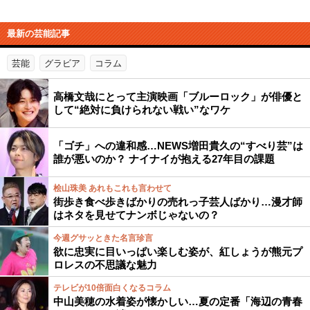
最新の芸能記事
芸能
グラビア
コラム
高橋文哉にとって主演映画「ブルーロック」が俳優と
して“絶対に負けられない戦い”なワケ
「ゴチ」への違和感…NEWS増田貴久の“すべり芸”は
誰が悪いのか？ ナイナイが抱える27年目の課題
桧山珠美 あれもこれも言わせて
街歩き食べ歩きばかりの売れっ子芸人ばかり…漫才師
はネタを見せてナンボじゃないの？
今週グサッときた名言珍言
欲に忠実に目いっぱい楽しむ姿が、紅しょうが熊元プ
ロレスの不思議な魅力
テレビが10倍面白くなるコラム
中山美穂の水着姿が懐かしい…夏の定番「海辺の青春