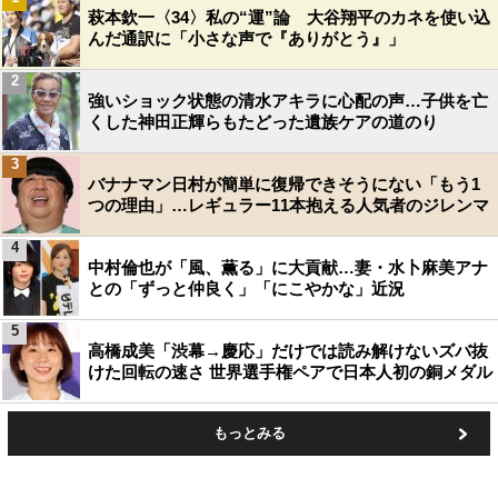
萩本欽一〈34〉私の“運”論 大谷翔平のカネを使い込
んだ通訳に「小さな声で『ありがとう』」
2
強いショック状態の清水アキラに心配の声…子供を亡
くした神田正輝らもたどった遺族ケアの道のり
3
バナナマン日村が簡単に復帰できそうにない「もう1
つの理由」…レギュラー11本抱える人気者のジレンマ
4
中村倫也が「風、薫る」に大貢献…妻・水卜麻美アナ
との「ずっと仲良く」「にこやかな」近況
5
高橋成美「渋幕→慶応」だけでは読み解けないズバ抜
けた回転の速さ 世界選手権ペアで日本人初の銅メダル
もっとみる