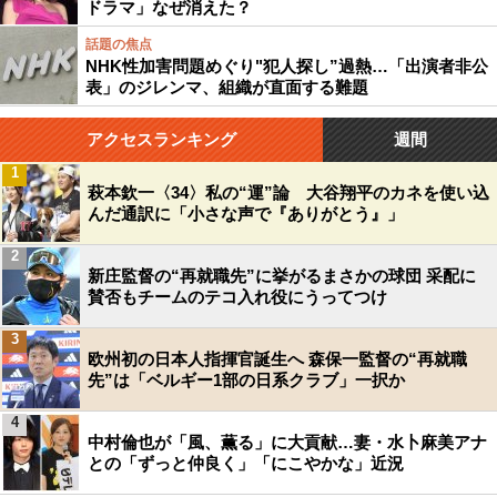
ドラマ」なぜ消えた？
話題の焦点
NHK性加害問題めぐり"犯人探し”過熱…「出演者非公
表」のジレンマ、組織が直面する難題
アクセスランキング
週間
1
萩本欽一〈34〉私の“運”論 大谷翔平のカネを使い込
んだ通訳に「小さな声で『ありがとう』」
2
新庄監督の“再就職先”に挙がるまさかの球団 采配に
賛否もチームのテコ入れ役にうってつけ
3
欧州初の日本人指揮官誕生へ 森保一監督の“再就職
先”は「ベルギー1部の日系クラブ」一択か
4
中村倫也が「風、薫る」に大貢献…妻・水卜麻美アナ
との「ずっと仲良く」「にこやかな」近況