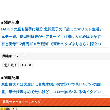
■関連記事
DAIGOの服も勝手に処分 北川景子の「超ミニマリスト生活」
元モー娘。福田明日香がヘアヌード！仕掛け人が経緯明かす
杏と実母“12億円ギャラ裁判”で東出のクズぶりさらに際立つ
関連キーワード
北川景子
DAIGO
■関連記事
東出昌大とは大違い…妻夫木聡がお宮詣りで見せたパパの顔
北川景子妊娠はめでたいけど…コロナ禍でバレる偽イクメン
芸能のアクセスランキング
1