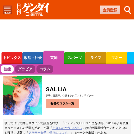
トピックス
政治・社会
芸能
スポーツ
ライフ
マネー
ボートレース
競輪
オートレース
芸能
グラビア
コラム
SALLiA
歌手、音楽家、仏像オタク二スト、ライター
著者のコラム一覧
歌って作って踊るスタイルで話題を呼び、「イデア」でUSEN １位を獲得。2018年より仏像
オタクニストの活動を始め、初著「
生きるのが苦しいなら
」は紀伊國屋総合ランキング３位
を獲得。近著に「
アラサー女子、悟りのススメ。
」（オークラ出版）がある。