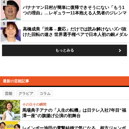
4
バナナマン日村が簡単に復帰できそうにない「もう1
つの理由」…レギュラー11本抱える人気者のジレンマ
5
高橋成美「渋幕→慶応」だけでは読み解けないズバ抜
けた回転の速さ 世界選手権ペアで日本人初の銅メダル
もっとみる
最新の芸能記事
芸能
グラビア
コラム
その日その瞬間
馬場典子アナの「人生の転機」は日テレ入社7年目“福
澤一座”の旗揚げ公演の初舞台
レインボー池田の電撃結婚で気になる…相方ジャンボ