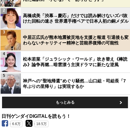
2
高橋成美「渋幕→慶応」だけでは読み解けないズバ抜
けた回転の速さ 世界選手権ペアで日本人初の銅メダル
3
中居正広氏が熊本地震被災地を支援と報道 引退後も変
わらないチャリティー精神と芸能界復帰の可能性
4
松本若菜「ジュラシック・ワールド」吹き替え《棒読
み》論争再燃…暗雲漂う主演ドラマに新たな逆風
5
神戸への“聖地帰還”めぐり騒然…山口組・司組長「7
年ぶりの里帰り」は実現するか
もっとみる
日刊ゲンダイDIGITALを読もう！
6.6万
18.5万