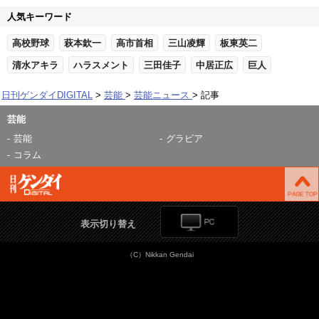
人気キーワード
高校野球
萩本欽一
高市首相
三山凌輝
板東英二
清水アキラ
ハラスメント
三田佳子
中居正広
巨人
日刊ゲンダイDIGITAL
芸能
芸能ニュース
記事
芸能
芸能
グラビア
コラム
表示切り替え
（C）Nikkan Gendai