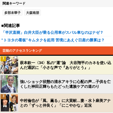
関連キーワード
多部未華子
大森南朋
■関連記事
「半沢直樹」白井大臣が乗る公用車がスバル車なのはナゼ？
“トヨタの看板”キムタクを起用 苦境にあえぐ日産の勝算は？
芸能のアクセスランキング
1
萩本欽一〈34〉私の“運”論 大谷翔平のカネを使い込
んだ通訳に「小さな声で『ありがとう』」
2
強いショック状態の清水アキラに心配の声…子供を亡
くした神田正輝らもたどった遺族ケアの道のり
3
中村倫也が「風、薫る」に大貢献…妻・水卜麻美アナ
との「ずっと仲良く」「にこやかな」近況