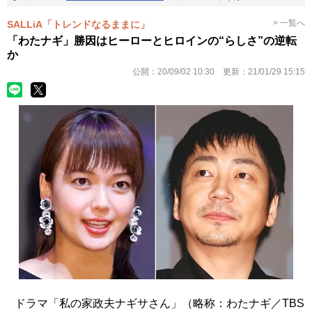
> 一覧へ
SALLiA「トレンドなるままに」
「わたナギ」勝因はヒーローとヒロインの“らしさ”の逆転
か
公開：
20/09/02 10:30
更新：
21/01/29 15:15
ドラマ「私の家政夫ナギサさん」（略称：わたナギ／TBS