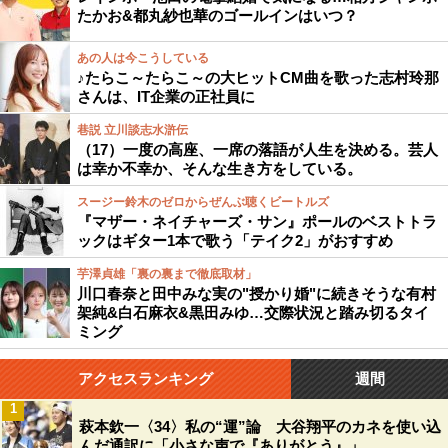
たかお&都丸紗也華のゴールインはいつ？
あの人は今こうしている
♪たらこ～たらこ～の大ヒットCM曲を歌った志村玲那
さんは、IT企業の正社員に
巷説 立川談志水滸伝
（17）一度の高座、一席の落語が人生を決める。芸人
は幸か不幸か、そんな生き方をしている。
スージー鈴木のゼロからぜんぶ聴くビートルズ
『マザー・ネイチャーズ・サン』ポールのベストトラ
ックはギター1本で歌う「テイク2」がおすすめ
芋澤貞雄「裏の裏まで徹底取材」
川口春奈と田中みな実の"授かり婚"に続きそうな有村
架純&白石麻衣&黒田みゆ…交際状況と踏み切るタイ
ミング
アクセスランキング
週間
1
萩本欽一〈34〉私の“運”論 大谷翔平のカネを使い込
んだ通訳に「小さな声で『ありがとう』」