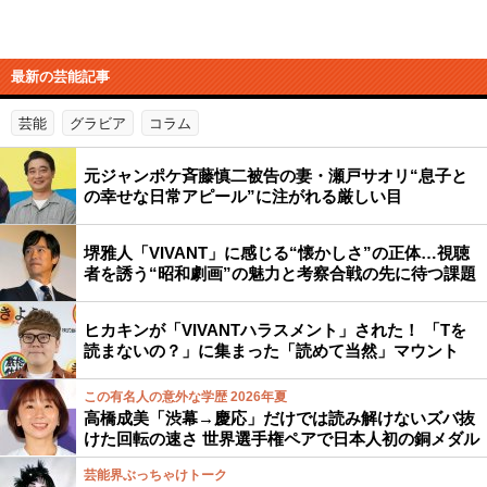
最新の芸能記事
芸能
グラビア
コラム
元ジャンポケ斉藤慎二被告の妻・瀬戸サオリ“息子と
の幸せな日常アピール”に注がれる厳しい目
堺雅人「VIVANT」に感じる“懐かしさ”の正体…視聴
者を誘う“昭和劇画”の魅力と考察合戦の先に待つ課題
ヒカキンが「VIVANTハラスメント」された！ 「Tを
読まないの？」に集まった「読めて当然」マウント
この有名人の意外な学歴 2026年夏
高橋成美「渋幕→慶応」だけでは読み解けないズバ抜
けた回転の速さ 世界選手権ペアで日本人初の銅メダル
芸能界ぶっちゃけトーク