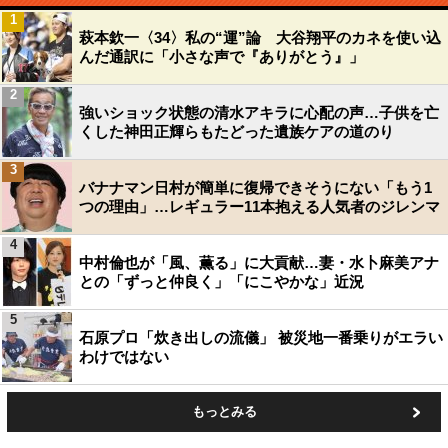
1
萩本欽一〈34〉私の“運”論 大谷翔平のカネを使い込
んだ通訳に「小さな声で『ありがとう』」
2
強いショック状態の清水アキラに心配の声…子供を亡
くした神田正輝らもたどった遺族ケアの道のり
3
バナナマン日村が簡単に復帰できそうにない「もう1
つの理由」…レギュラー11本抱える人気者のジレンマ
4
中村倫也が「風、薫る」に大貢献…妻・水卜麻美アナ
との「ずっと仲良く」「にこやかな」近況
5
石原プロ「炊き出しの流儀」 被災地一番乗りがエラい
わけではない
もっとみる