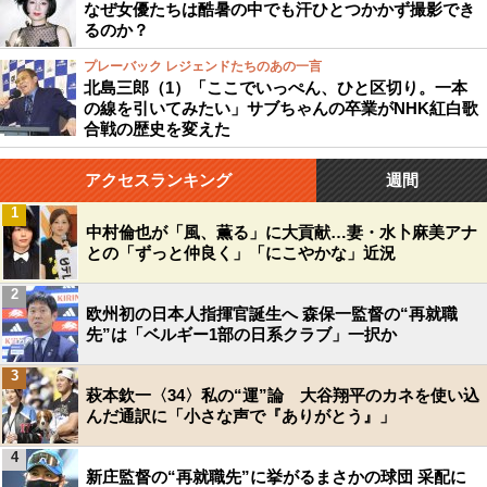
なぜ女優たちは酷暑の中でも汗ひとつかかず撮影でき
るのか？
プレーバック レジェンドたちのあの一言
北島三郎（1）「ここでいっぺん、ひと区切り。一本
の線を引いてみたい」サブちゃんの卒業がNHK紅白歌
合戦の歴史を変えた
アクセスランキング
週間
1
中村倫也が「風、薫る」に大貢献…妻・水卜麻美アナ
との「ずっと仲良く」「にこやかな」近況
2
欧州初の日本人指揮官誕生へ 森保一監督の“再就職
先”は「ベルギー1部の日系クラブ」一択か
3
萩本欽一〈34〉私の“運”論 大谷翔平のカネを使い込
んだ通訳に「小さな声で『ありがとう』」
4
新庄監督の“再就職先”に挙がるまさかの球団 采配に