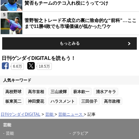
賛否もチームのテコ入れ役にうってつけ
5
菅野智之トレード不成立の裏に致命的な“前科”…ここ
まで11勝4敗でも市場価値が低かったワケ
もっとみる
日刊ゲンダイDIGITALを読もう！
6.6万
18.5万
人気キーワード
高校野球
高市首相
三山凌輝
萩本欽一
清水アキラ
板東英二
神田愛花
ハラスメント
三田佳子
高市政権
日刊ゲンダイDIGITAL
芸能
芸能ニュース
記事
芸能
芸能
グラビア