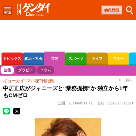
トピックス
政治・社会
芸能
スポーツ
ライフ
マネー
ボートレース
競輪
オートレース
芸能
グラビア
コラム
> 一覧へ
ギョーカイ“マル秘”雑記帳
中居正広がジャニーズと“業務提携”か 独立から1年
もCMゼロ
公開：
21/06/05 06:00
更新：
21/06/05 11:23