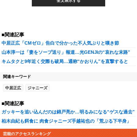
全文表示する
■関連記事
中居正広「CMゼロ」告白で分かった不人気ぶりと嘆き節
山本淳一は「妻をソープ送り」報道…光GENJIの“哀れな末路”
キムタクと9年近く交際も破局…通称“かおりん”を直撃すると
関連キーワード
中居正広
ジャニーズ
■関連記事
ガッキーを追い込んだのは錦戸亮か…明るみになる“ゲスな過去”
柏木由紀も餌食に 肉食ジャニーズ手越祐也の「荒ぶる下半身」
芸能のアクセスランキング