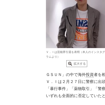
Ｖ．Ｉは芸能界引退を表明（本人のインスタグ
ラムより）
拡大する
ＧＳＵＮ」の中で海外
投資
者を
Ｖ．Ｉは２月２７日に警察に出
「暴行事件」「薬物取引」「警
いずれも全面的に否定していた