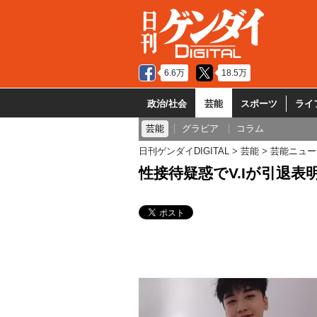
6.6万
18.5万
政治/社会
芸能
スポーツ
ライ
芸能
グラビア
コラム
日刊ゲンダイDIGITAL
芸能
芸能ニュー
性接待疑惑でV.Iが引退表