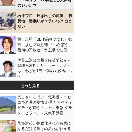
…レギュラー11本抱える人気者
のジレンマ
石原プロ「炊き出しの流儀」 被
災地一番乗りがエラいわけでは
ない
横浜流星「BL作品興味なし」発
言に滲むプロ意識 「べらぼう」
後初の民放連ドラ主演で注目
佐藤二朗は信州大経済学部から
就職氷河期にリクルートに入社
も、わずか1日で辞めて役者の道
へ
もっと見る
楽しさいっぱい！北海道・ニセ
コで避暑の夏旅 絶景とアクティ
ビティが揃う「ニセコ東急 グラ
ン・ヒラフ」～東急不動産
暑熱対策が義務化される時代に
貼るだけで暑さの変化がわかる