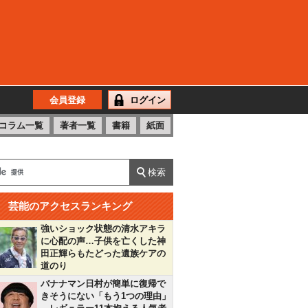
会員登録
ログイン
コラム一覧
著者一覧
書籍
紙面
芸能のアクセスランキング
強いショック状態の清水アキラ
に心配の声…子供を亡くした神
田正輝らもたどった遺族ケアの
道のり
バナナマン日村が簡単に復帰で
きそうにない「もう1つの理由」