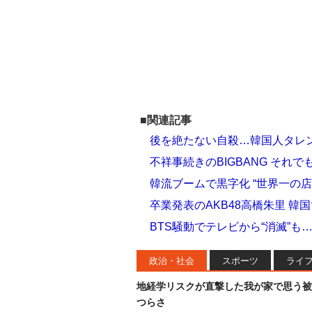
■関連記事
後を絶たない自殺…韓国人タレ
不祥事続きのBIGBANG それで
韓流ブームで黒字化 “世界一の
卒業発表のAKB48高橋朱里 
BTS騒動でテレビから“消滅”も
政治・社会
スポーツ
ライ
地経学リスクが直撃した我が家で思う被
つらさ