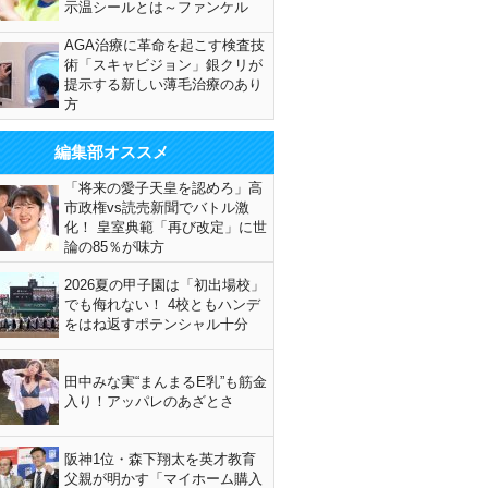
示温シールとは～ファンケル
AGA治療に革命を起こす検査技
術「スキャビジョン」銀クリが
提示する新しい薄毛治療のあり
方
編集部オススメ
「将来の愛子天皇を認めろ」高
市政権vs読売新聞でバトル激
化！ 皇室典範「再び改定」に世
論の85％が味方
2026夏の甲子園は「初出場校」
でも侮れない！ 4校ともハンデ
をはね返すポテンシャル十分
田中みな実“まんまるE乳”も筋金
入り！アッパレのあざとさ
阪神1位・森下翔太を英才教育
父親が明かす「マイホーム購入