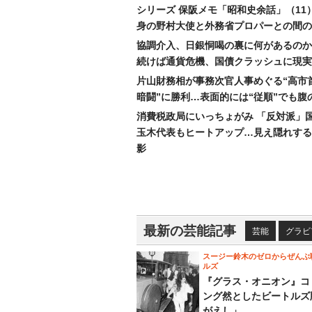
シリーズ 保阪メモ「昭和史余話」（11
身の野村大使と外務省プロパーとの間の
協調介入、日銀恫喝の裏に何があるのか
続けば通貨危機、国債クラッシュに現実
片山財務相が事務次官人事めぐる“高市
暗闘”に勝利…表面的には“従順”でも腹
消費税政局にいっちょがみ 「反対派」
玉木代表もヒートアップ…見え隠れする
影
最新の芸能記事
芸能
グラビ
スージー鈴木のゼロからぜんぶ
ルズ
『グラス・オニオン』コ
ング然としたビートルズ
がえし」