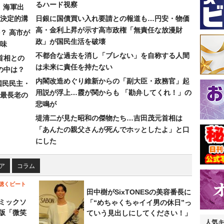
るハード視察
）海軍出
決定的溝
日銀に国債買い入れ要請との報道も…円安・物価
高・金利上昇が示す高市政権「無責任な放漫財
？ 高市が
政」が国民生活を破壊
味
不都合な過去を消し「ブレない」を自称する人間
首相との
は未来に責任を持たない
の中は？
内閣改造めぐり維新からの「副大臣・政務官」起
国民民主・
用説が浮上…霞が関からも 「勘弁してくれ！」の
最長老の
悲鳴が
堤清二が見た昭和の傑物たち…吉田茂元首相は
「あんたの親父さんが死んでホッとしたよ」と口
にした
ア
コラム
聴くビート
田中樹がSixTONESの美容番長に
ミックソ
「“めちゃくちゃイイ男の休日”っ
版「微笑
ていう見出しにしてください！」
人気