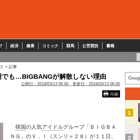
フ
経済
健康
コミック
競馬
公営競技
書籍
ス
記事
明でも…BIGBANGが解散しない理由
公開日：
2019/03/13 06:00
更新日：
2019/03/13 06:00
印刷
1
韓国
の人気
アイドル
グループ「ＢＩＧＢＡ
ＮＧ」のＶ．Ｉ（スンリ＝２８）が１１日、
2