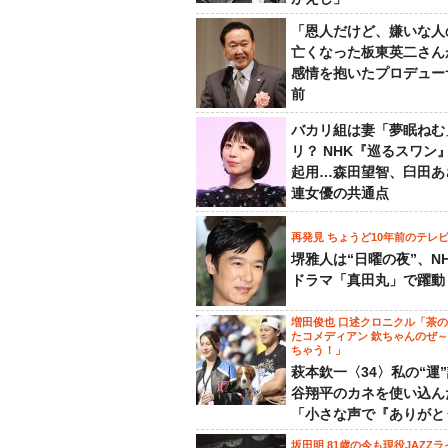
「恩人だけど、嫌いな人
亡くなった板東英二さん
感情を抱いたプロデュー
前
バカリ組は妻「夢眠ねむ
リ？ NHK『巡るスワン
起用…森田望智、臼田あ
連女優の共通点
再発見 ちょうど10年前のテレ
堺雅人は“日曜の夜”、N
ドラマ「真田丸」で躍動
増田俊也 口述クロニクル「茶
たコメディアン 欽ちゃんのぜ
ちゃう！」
萩本欽一〈34〉私の“運
谷翔平のカネを使い込ん
「小さな声で『ありがと
坂田明 81歳の今も現役JAZZラ