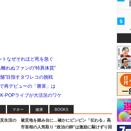
5
ントなぜそれほど死を急ぐ
も離れぬファンの“特異体質”
店舗”目指すタワレコの挑戦
韓国で再デビューの「勝算」は
…K-POPライブが大活況のワケ
フ
マネー
健康
BOOKS
災生活の
被災地を踏み台に…確かにビンビン「伝わる」高
市首相の人気取り “政治の師”は激励に駆けずり回