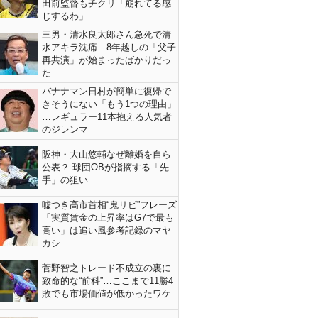
田前監督もチクリ「崩れてる感
じするわ」
三男・清水良太郎さん急死で清
水アキラ沈痛…8年越しの「父子
再共演」が始まったばかりだっ
た
バナナマン日村が簡単に復帰で
きそうにない「もう1つの理由」
…レギュラー11本抱える人気者
のジレンマ
阪神・大山悠輔なぜ離婚を自ら
公表？ 球団OBが指摘する「先
手」の狙い
嘘つき高市首相“鬼リピ”フレーズ
「実質賃金の上昇率はG7で最も
高い」は追い風参考記録のマヤ
カシ
菅野智之トレード不成立の裏に
致命的な“前科”…ここまで11勝4
敗でも市場価値が低かったワケ