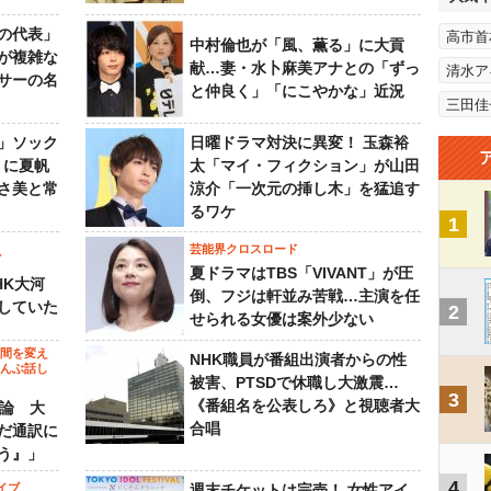
の代表」
高市首
中村倫也が「風、薫る」に大貢
が複雑な
献…妻・水卜麻美アナとの「ずっ
清水ア
サーの名
と仲良く」「にこやかな」近況
三田佳
」ソック
日曜ドラマ対決に異変！ 玉森裕
』に夏帆
太「マイ・フィクション」が山田
さ美と常
涼介「一次元の挿し木」を猛追す
るワケ
1
芸能界クロスロード
ビ
夏ドラマはTBS「VIVANT」が圧
HK大河
倒、フジは軒並み苦戦…主演を任
していた
2
せられる女優は案外少ない
の間を変え
NHK職員が番組出演者からの性
～んぶ話し
被害、PTSDで休職し大激震…
3
《番組名を公表しろ》と視聴者大
”論 大
合唱
だ通訳に
う』」
4
イブ
週末チケットは完売！ 女性アイ