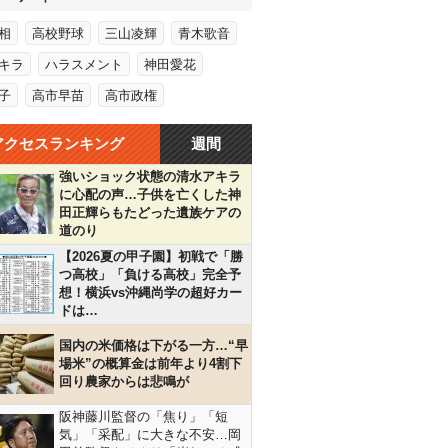
相
高校野球
三山凌輝
青木歌音
キラ
ハラスメント
神田愛花
子
高市早苗
高市政権
アクセスランキング
週間
強いショック状態の清水アキラ
に心配の声…子供を亡くした神
田正輝らもたどった遺族ケアの
道のり
【2026夏の甲子園】初戦で「勝
つ高校」「負ける高校」完全予
想！横浜vs沖縄尚学の超好カー
ドは…
国内の米価格は下がる一方…“早
場米”の概算金は前年より4割下
回り農家からは悲鳴が
阪神藤川監督の「焦り」「短
気」「采配」に大きな不安…岡