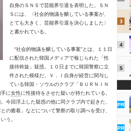
自身のＳＮＳで芸能界引退を表明した。ＳＮ
Ｓには、〈社会的物議を醸している事案が、
3
とても大きく、芸能界引退を決心しました〉
と書かれている。
4
“社会的物議を醸している事案”とは、１１日
に配信された韓国メディアで報じられた「性
接待斡旋」疑惑。１０日までに韓国警察に立
5
件された模様だ。Ｖ．Ｉ自身が経営に関与し
ている韓国・ソウルのクラブ「ＢＵＲＮＩＮ
相手に
女性
に性接待をさせた疑いが持たれている。
頭。今回浮上した疑惑の他に同クラブ内で起きた、
PR
察との癒着」などについて警察の取り調べを受け、
という。
PR