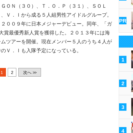
ＡＧＯＮ（３０）、Ｔ．Ｏ．Ｐ（３１）、ＳＯＬ
）、Ｖ．Ｉから成る５人組男性アイドルグループ。
PR
、２００９年に日本メジャーデビュー。同年、「ガ
大賞最優秀新人賞を獲得した。２０１３年には海
ームツアーを開催。現在メンバー５人のうち４人が
中のＶ．Ｉも入隊予定になっている。
1
1
2
次へ
>>
2
3
4