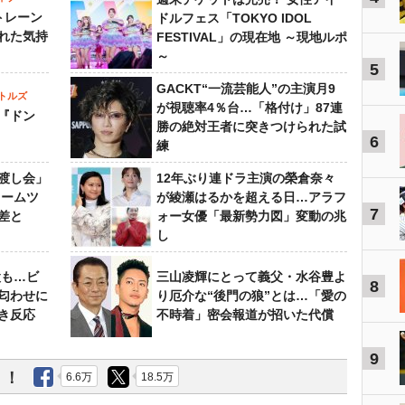
トレーン
ドルフェス「TOKYO IDOL
れた気持
FESTIVAL」の現在地 ～現地ルポ
～
5
GACKT“一流芸能人”の主演月9
トルズ
が視聴率4％台…「格付け」87連
『ドン
勝の絶対王者に突きつけられた試
6
練
渡し会」
12年ぶり連ドラ主演の榮倉奈々
ドームツ
が綾瀬はるかを超える日…アラフ
7
差と
ォー女優「最新勢力図」変動の兆
し
設も…ビ
三山凌輝にとって義父・水谷豊よ
8
匂わせに
り厄介な“後門の狼”とは…「愛の
き反応
不時着」密会報道が招いた代償
9
う！
6.6万
18.5万