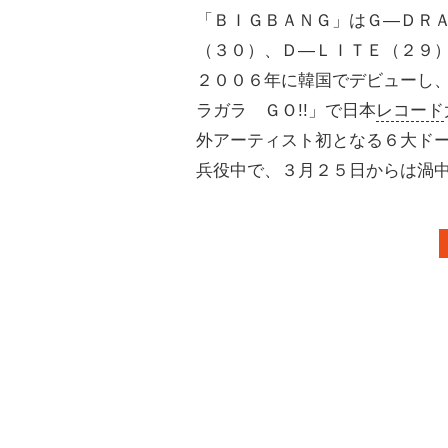
「ＢＩＧＢＡＮＧ」はＧ―ＤＲ
（３０）、Ｄ―ＬＩＴＥ（２９
２００６年に韓国でデビューし
ラガラ ＧＯ!!」で日本
レコード
外アーティスト初となる６大ド
兵役中で、３月２５日からは渦