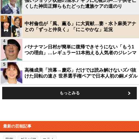
強いショック状態の清水アキラに心配の声…子供を亡
くした神田正輝らもたどった遺族ケアの道のり
3
中村倫也が「風、薫る」に大貢献…妻・水卜麻美アナ
との「ずっと仲良く」「にこやかな」近況
4
バナナマン日村が簡単に復帰できそうにない「もう1
つの理由」…レギュラー11本抱える人気者のジレンマ
5
高橋成美「渋幕→慶応」だけでは読み解けないズバ抜
けた回転の速さ 世界選手権ペアで日本人初の銅メダル
もっとみる
最新の芸能記事