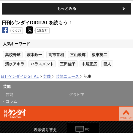
もっとみる
日刊ゲンダイDIGITALを読もう！
6.6万
18.5万
人気キーワード
高校野球
萩本欽一
高市首相
三山凌輝
板東英二
清水アキラ
ハラスメント
三田佳子
中居正広
巨人
日刊ゲンダイDIGITAL
芸能
芸能ニュース
記事
芸能
芸能
グラビア
コラム
表示切り替え