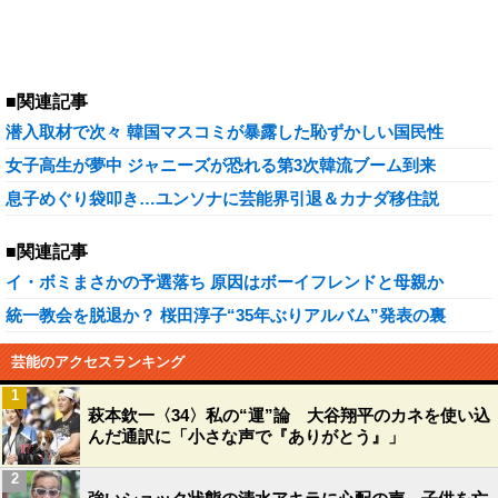
■関連記事
潜入取材で次々 韓国マスコミが暴露した恥ずかしい国民性
女子高生が夢中 ジャニーズが恐れる第3次韓流ブーム到来
息子めぐり袋叩き…ユンソナに芸能界引退＆カナダ移住説
■関連記事
イ・ボミまさかの予選落ち 原因はボーイフレンドと母親か
統一教会を脱退か？ 桜田淳子“35年ぶりアルバム”発表の裏
芸能のアクセスランキング
1
萩本欽一〈34〉私の“運”論 大谷翔平のカネを使い込
んだ通訳に「小さな声で『ありがとう』」
2