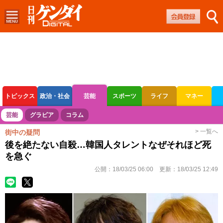
トピックス
政治・社会
芸能
スポーツ
ライフ
マネー
ボートレース
競輪
オートレース
芸能
グラビア
コラム
> 一覧へ
街中の疑問
後を絶たない自殺…韓国人タレントなぜそれほど死
を急ぐ
公開：
18/03/25 06:00
更新：
18/03/25 12:49