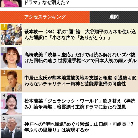
ドラマ」なぜ消えた？
アクセスランキング
週間
1
萩本欽一〈34〉私の“運”論 大谷翔平のカネを使い込
んだ通訳に「小さな声で『ありがとう』」
2
高橋成美「渋幕→慶応」だけでは読み解けないズバ抜
けた回転の速さ 世界選手権ペアで日本人初の銅メダル
3
中居正広氏が熊本地震被災地を支援と報道 引退後も変
わらないチャリティー精神と芸能界復帰の可能性
4
松本若菜「ジュラシック・ワールド」吹き替え《棒読
み》論争再燃…暗雲漂う主演ドラマに新たな逆風
5
神戸への“聖地帰還”めぐり騒然…山口組・司組長「7
年ぶりの里帰り」は実現するか