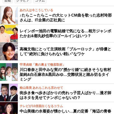
芸能
グラビア
コラム
あの人は今こうしている
♪たらこ～たらこ～の大ヒットCM曲を歌った志村玲那
さんは、IT企業の正社員に
レインボー池田の電撃結婚で気になる…相方ジャンボ
たかお&都丸紗也華のゴールインはいつ？
高橋文哉にとって主演映画「ブルーロック」が俳優と
して“絶対に負けられない戦い”なワケ
芋澤貞雄「裏の裏まで徹底取材」
川口春奈と田中みな実の"授かり婚"に続きそうな有村
架純&白石麻衣&黒田みゆ…交際状況と踏み切るタイ
ミング
桧山珠美 あれもこれも言わせて
街歩き食べ歩きばかりの売れっ子芸人ばかり…漫才師
はネタを見せてナンボじゃないの？
テレビが10倍面白くなるコラム
中山美穂の水着姿が懐かしい…夏の定番「海辺の青春