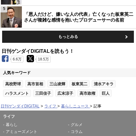
5
「恩人だけど、嫌いな人の代表」亡くなった板東英二
さんが複雑な感情を抱いたプロデューサーの名前
もっとみる
日刊ゲンダイDIGITALを読もう！
6.6万
18.5万
人気キーワード
高校野球
高市首相
三山凌輝
板東英二
清水アキラ
ハラスメント
三田佳子
広末涼子
高市政権
巨人
日刊ゲンダイDIGITAL
ライフ
暮らしニュース
記事
ライフ
暮らし
グルメ
アミューズメント
コラム