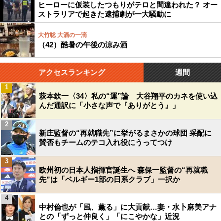
ヒーローに仮装したつもりがテロと間違われた？ オー
ストラリアで起きた逮捕劇が一大騒動に
大竹聡 大酒の一滴
（42）酷暑の午後の涼み酒
アクセスランキング
週間
1
萩本欽一〈34〉私の“運”論 大谷翔平のカネを使い込
んだ通訳に「小さな声で『ありがとう』」
2
新庄監督の“再就職先”に挙がるまさかの球団 采配に
賛否もチームのテコ入れ役にうってつけ
3
欧州初の日本人指揮官誕生へ 森保一監督の“再就職
先”は「ベルギー1部の日系クラブ」一択か
4
中村倫也が「風、薫る」に大貢献…妻・水卜麻美アナ
との「ずっと仲良く」「にこやかな」近況