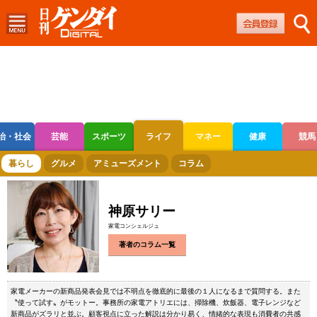
治・社会
芸能
スポーツ
ライフ
マネー
健康
競馬
ボートレース
競輪
オートレース
暮らし
グルメ
アミューズメント
コラム
神原サリー
家電コンシェルジュ
著者のコラム一覧
家電メーカーの新商品発表会見では不明点を徹底的に最後の１人になるまで質問する。また
〝使って試す〟がモットー。事務所の家電アトリエには、掃除機、炊飯器、電子レンジなど
新商品がズラリと並ぶ。顧客視点に立った解説は分かり易く、情緒的な表現も消費者の共感