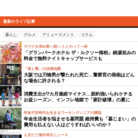
最新のライフ記事
暮らし
グルメ
アミューズメント
コラム
サウナを求め東へ西へ ととのって一杯
「グランパークホテル ザ・ルクソー南柏」銭湯並みの
料金で無料ナイトキャップサービスも
「表と裏」の法律知識
大阪では刃物男が撃たれた死亡…警察官の発砲はどん
な場合に許される？
消費支出が7カ月連続マイナス…節約強いられケチる
お盆シーズン、インフレ地獄で「家計破壊」の夏に
年金不安時代を生きるワーキングシニアの懊悩
年金生活者を悩ませる墓問題 維持費も「墓じまい」の
費用も払えない人はどうすればいいのか？
もぎたて海外仰天ニュース