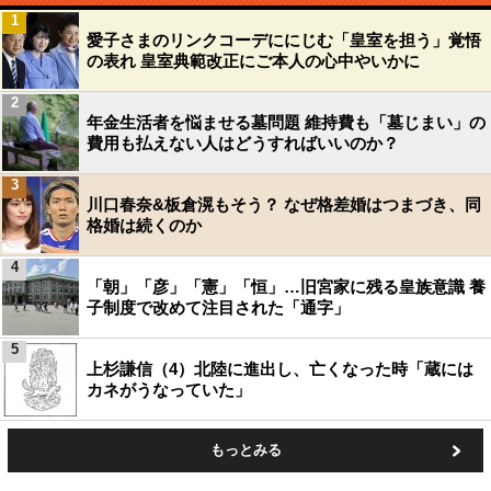
1
愛子さまのリンクコーデににじむ「皇室を担う」覚悟
の表れ 皇室典範改正にご本人の心中やいかに
2
年金生活者を悩ませる墓問題 維持費も「墓じまい」の
費用も払えない人はどうすればいいのか？
3
川口春奈&板倉滉もそう？ なぜ格差婚はつまづき、同
格婚は続くのか
4
「朝」「彦」「憲」「恒」…旧宮家に残る皇族意識 養
子制度で改めて注目された「通字」
5
上杉謙信（4）北陸に進出し、亡くなった時「蔵には
カネがうなっていた」
もっとみる