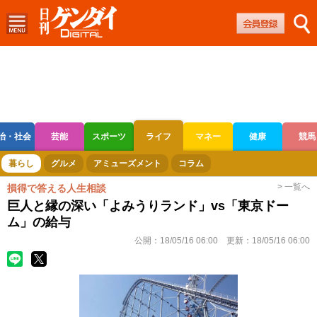
治・社会
芸能
スポーツ
ライフ
マネー
健康
競馬
ボートレース
競輪
オートレース
暮らし
グルメ
アミューズメント
コラム
> 一覧へ
損得で答える人生相談
巨人と縁の深い「よみうりランド」vs「東京ドー
ム」の給与
公開：
18/05/16 06:00
更新：
18/05/16 06:00