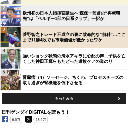
2
欧州初の日本人指揮官誕生へ 森保一監督の“再就職
先”は「ベルギー1部の日系クラブ」一択か
3
菅野智之トレード不成立の裏に致命的な“前科”…ここ
まで11勝4敗でも市場価値が低かったワケ
4
強いショック状態の清水アキラに心配の声…子供を亡
くした神田正輝らもたどった遺族ケアの道のり
5
腎臓病（4）ソーセージ、ちくわ、プロセスチーズの
取り過ぎが腎機能を低下させる
もっとみる
日刊ゲンダイDIGITALを読もう！
6.6万
18.5万