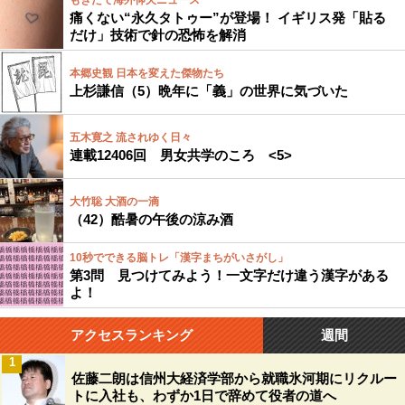
もぎたて海外仰天ニュース
痛くない“永久タトゥー”が登場！ イギリス発「貼る
だけ」技術で針の恐怖を解消
本郷史観 日本を変えた傑物たち
上杉謙信（5）晩年に「義」の世界に気づいた
五木寛之 流されゆく日々
連載12406回 男女共学のころ <5>
大竹聡 大酒の一滴
（42）酷暑の午後の涼み酒
10秒でできる脳トレ「漢字まちがいさがし」
第3問 見つけてみよう！一文字だけ違う漢字がある
よ！
アクセスランキング
週間
1
佐藤二朗は信州大経済学部から就職氷河期にリクルー
トに入社も、わずか1日で辞めて役者の道へ