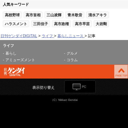
人気キーワード
高校野球
高市首相
三山凌輝
青木歌音
清水アキラ
ハラスメント
三田佳子
高市政権
高市早苗
大岩剛
日刊ゲンダイDIGITAL
ライフ
暮らしニュース
記事
ライフ
暮らし
グルメ
アミューズメント
コラム
表示切り替え
（C）Nikkan Gendai