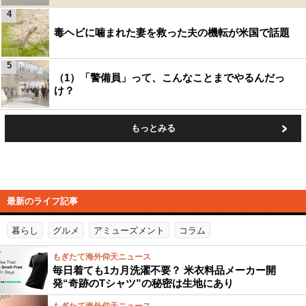
4
毒ヘビに噛まれた妻を救った夫の機転が米国で話題
5
（1）「警備員」って、こんなことまでやるんだっ
け？
もっとみる
最新のライフ記事
暮らし
グルメ
アミューズメント
コラム
もぎたて海外仰天ニュース
毎日着ても1カ月洗濯不要？ 米衣料品メーカー開
発“奇跡のTシャツ”の秘密は生地にあり