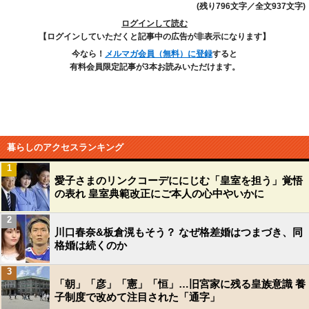
(残り796文字／全文937文字)
ログインして読む
【ログインしていただくと記事中の広告が非表示になります】
今なら！
メルマガ会員（無料）に登録
すると
有料会員限定記事が3本お読みいただけます。
暮らしのアクセスランキング
1
愛子さまのリンクコーデににじむ「皇室を担う」覚悟
の表れ 皇室典範改正にご本人の心中やいかに
2
川口春奈&板倉滉もそう？ なぜ格差婚はつまづき、同
格婚は続くのか
3
「朝」「彦」「憲」「恒」…旧宮家に残る皇族意識 養
子制度で改めて注目された「通字」