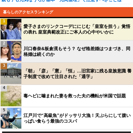
暮らしのアクセスランキング
1
愛子さまのリンクコーデににじむ「皇室を担う」覚悟
の表れ 皇室典範改正にご本人の心中やいかに
2
川口春奈&板倉滉もそう？ なぜ格差婚はつまづき、同
格婚は続くのか
3
「朝」「彦」「憲」「恒」…旧宮家に残る皇族意識 養
子制度で改めて注目された「通字」
4
毒ヘビに噛まれた妻を救った夫の機転が米国で話題
5
江戸川で“高級魚”がドッサリ大漁！天ぷらにして腹い
っぱい食らう最強のコスパ