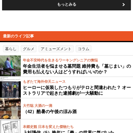
もっとみる
最新のライフ記事
暮らし
グルメ
アミューズメント
コラム
年金不安時代を生きるワーキングシニアの懊悩
年金生活者を悩ませる墓問題 維持費も「墓じまい」の
費用も払えない人はどうすればいいのか？
もぎたて海外仰天ニュース
ヒーローに仮装したつもりがテロと間違われた？ オー
ストラリアで起きた逮捕劇が一大騒動に
大竹聡 大酒の一滴
（42）酷暑の午後の涼み酒
本郷史観 日本を変えた傑物たち
上杉謙信（5）晩年に「義」の世界に気づいた