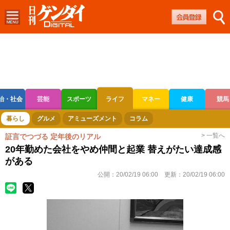
治・社会
芸能
スポーツ
ライフ
マネー
健康
競馬
ボートレース
競輪
オートレース
暮らし
グルメ
アミューズメント
コラム
> 一覧へ
証言でつづる 定年後のリアル
20年勤めた会社をやめ仲間と起業 替えがたい達成感
がある
公開：
20/02/19 06:00
更新：
20/02/19 06:00