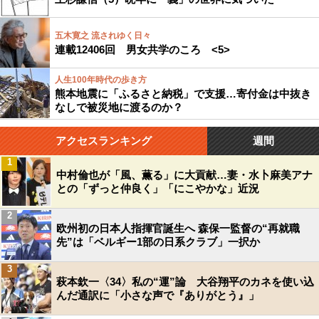
五木寛之 流されゆく日々
連載12406回 男女共学のころ <5>
人生100年時代の歩き方
熊本地震に「ふるさと納税」で支援…寄付金は中抜き
なしで被災地に渡るのか？
アクセスランキング
週間
1
中村倫也が「風、薫る」に大貢献…妻・水卜麻美アナ
との「ずっと仲良く」「にこやかな」近況
2
欧州初の日本人指揮官誕生へ 森保一監督の“再就職
先”は「ベルギー1部の日系クラブ」一択か
3
萩本欽一〈34〉私の“運”論 大谷翔平のカネを使い込
んだ通訳に「小さな声で『ありがとう』」