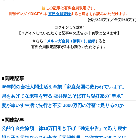
この記事は有料会員限定です。
日刊ゲンダイDIGITALに
有料会員登録
すると続きをお読みいただけます。
(残り844文字／全文985文字)
ログインして読む
【ログインしていただくと記事中の広告が非表示になります】
今なら！
メルマガ会員（無料）に登録
すると
有料会員限定記事が3本お読みいただけます。
■関連記事
46年間の会社人間生活を卒業「家庭菜園に救われています」
県をあげて在来種を守る 福井県はそば打ち愛好家の“聖地”
妻が車いす生活で先行き不安 3800万円の貯蓄で足りるのか
■関連記事
公的年金控除額一律10万円引き下げ「確定申告」で取り戻す
親も子も元気なうちが基本「元間整理」で注意すべきことは