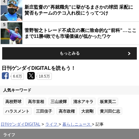
4
新庄監督の“再就職先”に挙がるまさかの球団 采配に
賛否もチームのテコ入れ役にうってつけ
5
菅野智之トレード不成立の裏に致命的な“前科”…ここ
まで11勝4敗でも市場価値が低かったワケ
もっとみる
日刊ゲンダイDIGITALを読もう！
6.6万
18.5万
人気キーワード
高校野球
高市首相
三山凌輝
清水アキラ
板東英二
ハラスメント
三田佳子
高市政権
大岩剛
黄川田仁志
日刊ゲンダイDIGITAL
ライフ
暮らしニュース
記事
ライフ