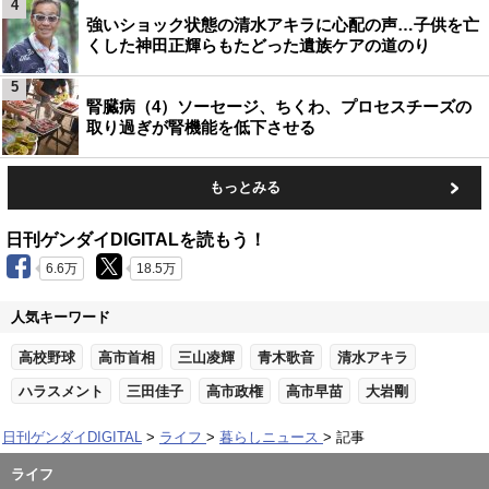
4
強いショック状態の清水アキラに心配の声…子供を亡
くした神田正輝らもたどった遺族ケアの道のり
5
腎臓病（4）ソーセージ、ちくわ、プロセスチーズの
取り過ぎが腎機能を低下させる
もっとみる
日刊ゲンダイDIGITALを読もう！
6.6万
18.5万
人気キーワード
高校野球
高市首相
三山凌輝
青木歌音
清水アキラ
ハラスメント
三田佳子
高市政権
高市早苗
大岩剛
日刊ゲンダイDIGITAL
ライフ
暮らしニュース
記事
ライフ