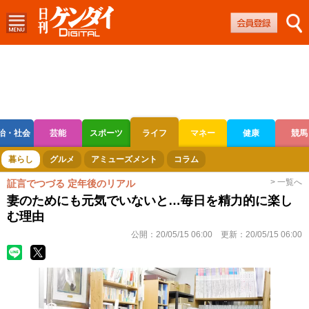
治・社会
芸能
スポーツ
ライフ
マネー
健康
競馬
ボートレース
競輪
オートレース
暮らし
グルメ
アミューズメント
コラム
> 一覧へ
証言でつづる 定年後のリアル
妻のためにも元気でいないと…毎日を精力的に楽し
む理由
公開：
20/05/15 06:00
更新：
20/05/15 06:00