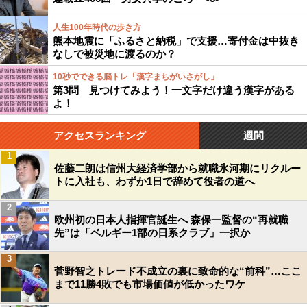
人生100年時代の歩き方
熊本地震に「ふるさと納税」で支援…寄付金は中抜き
なしで被災地に渡るのか？
10秒でできる脳トレ「漢字まちがいさがし」
第3問 見つけてみよう！一文字だけ違う漢字がある
よ！
アクセスランキング
週間
1
佐藤二朗は信州大経済学部から就職氷河期にリクルー
トに入社も、わずか1日で辞めて役者の道へ
2
欧州初の日本人指揮官誕生へ 森保一監督の“再就職
先”は「ベルギー1部の日系クラブ」一択か
3
菅野智之トレード不成立の裏に致命的な“前科”…ここ
まで11勝4敗でも市場価値が低かったワケ