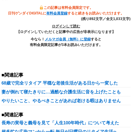
この記事は有料会員限定です。
日刊ゲンダイDIGITALに
有料会員登録
すると続きをお読みいただけます。
(残り892文字／全文1,033文字)
ログインして読む
【ログインしていただくと記事中の広告が非表示になります】
今なら！
メルマガ会員（無料）に登録
すると
有料会員限定記事が3本お読みいただけます。
■関連記事
68歳で完全リタイア 平穏な老後生活がある日から一変した
妻が倒れて寝たきりに…過酷な介護生活に音を上げたことも
やりたいこと、やるべきことがあれば老ける暇はありません
■関連記事
長寿の実母と義母を見て「人生100年時代」について考えた
超多忙な広告マンから一転 毎日が日曜日のリタイア生活へ