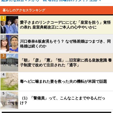
暮らしのアクセスランキング
1
愛子さまのリンクコーデににじむ「皇室を担う」覚悟
の表れ 皇室典範改正にご本人の心中やいかに
2
川口春奈&板倉滉もそう？ なぜ格差婚はつまづき、同
格婚は続くのか
3
「朝」「彦」「憲」「恒」…旧宮家に残る皇族意識 養
子制度で改めて注目された「通字」
4
毒ヘビに噛まれた妻を救った夫の機転が米国で話題
5
（1）「警備員」って、こんなことまでやるんだっ
け？