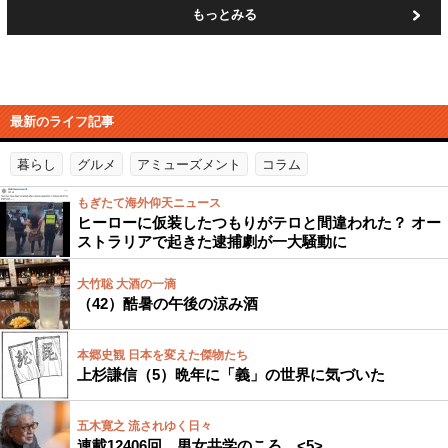
もっとみる
最新のライフ記事
暮らし
グルメ
アミューズメント
コラム
もぎたて海外仰天ニュース
ヒーローに仮装したつもりがテロと間違われた？ オー
ストラリアで起きた逮捕劇が一大騒動に
大竹聡 大酒の一滴
（42）酷暑の午後の涼み酒
本郷史観 日本を変えた傑物たち
上杉謙信（5）晩年に「義」の世界に気づいた
五木寛之 流されゆく日々
連載12406回 男女共学のころ <5>