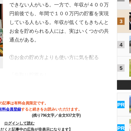
できない人がいる。一方で、年収が４００万
円前後でも、年間で１００万円の貯蓄を実現
3
している人もいる。年収が低くてもきちんと
お金を貯められる人には、実はいくつかの共
通点がある。
4
①お金の貯め方よりも使い方に気を配る
5
「先取り貯蓄をし…
の記事は有料会員限定です。
PR
有料会員登録
すると続きをお読みいただけます。
(残り796文字／全文937文字)
ログインして読む
PR
ただくと記事中の広告が非表示になります】