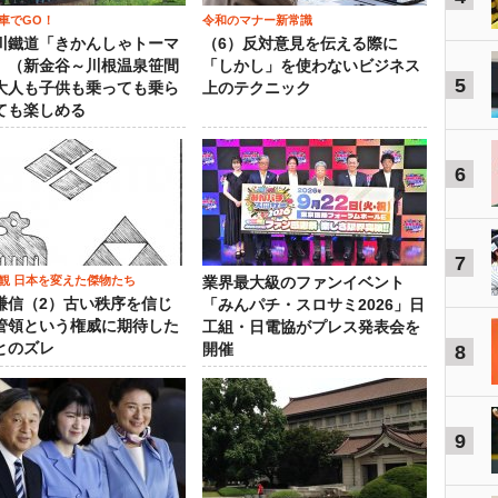
車でGO！
令和のマナー新常識
川鐵道「きかんしゃトーマ
（6）反対意見を伝える際に
」（新金谷～川根温泉笹間
「しかし」を使わないビジネス
5
大人も子供も乗っても乗ら
上のテクニック
ても楽しめる
6
7
観 日本を変えた傑物たち
業界最大級のファンイベント
謙信（2）古い秩序を信じ
「みんパチ・スロサミ2026」日
管領という権威に期待した
工組・日電協がプレス発表会を
とのズレ
開催
8
9