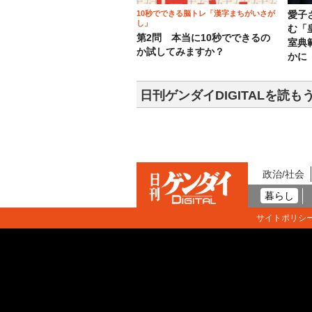
10秒でできる脳トレ「漢字まちがいさが
愛子
し」
む「
第2問 本当に10秒でできるの
室典
か試してみますか？
かに
日刊ゲンダイDIGITALを読も
政治/社会
暮らし
サイトポリシ