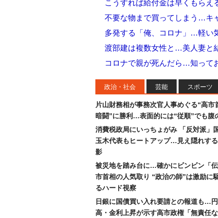
こうすれば給付金は早くもらえ
不要な物まで買ってしまう…キ
多発する「俺、コロナ」…軽い
渡部建は複数女性と…美人妻と
コロナで親が死んだら…知って
政治・社会
芸能
スポーツ
片山財務相が事務次官人事めぐる“高市
暗闘”に勝利…表面的には“従順”でも腹
消費税政局にいっちょがみ 「反対派」
玉木代表もヒートアップ…見え隠れする
影
被災地を踏み台に…確かにビンビン「伝
市首相の人気取り “政治の師”は激励に
るハード視察
日銀に国債買い入れ要請との報道も…円
高・金利上昇が示す高市政権「無責任な