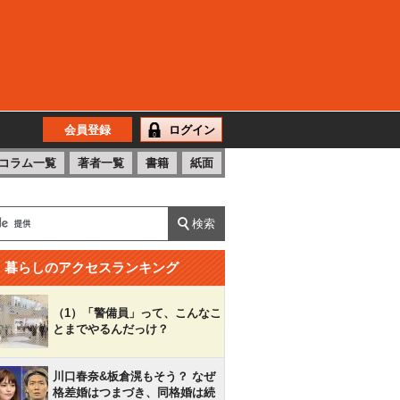
会員登録
ログイン
コラム一覧
著者一覧
書籍
紙面
暮らしのアクセスランキング
（1）「警備員」って、こんなこ
とまでやるんだっけ？
川口春奈&板倉滉もそう？ なぜ
格差婚はつまづき、同格婚は続