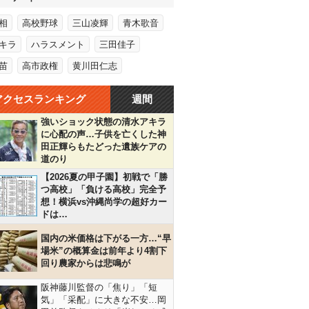
相
高校野球
三山凌輝
青木歌音
キラ
ハラスメント
三田佳子
苗
高市政権
黄川田仁志
アクセスランキング
週間
強いショック状態の清水アキラ
に心配の声…子供を亡くした神
田正輝らもたどった遺族ケアの
道のり
【2026夏の甲子園】初戦で「勝
つ高校」「負ける高校」完全予
想！横浜vs沖縄尚学の超好カー
ドは…
国内の米価格は下がる一方…“早
場米”の概算金は前年より4割下
回り農家からは悲鳴が
阪神藤川監督の「焦り」「短
気」「采配」に大きな不安…岡