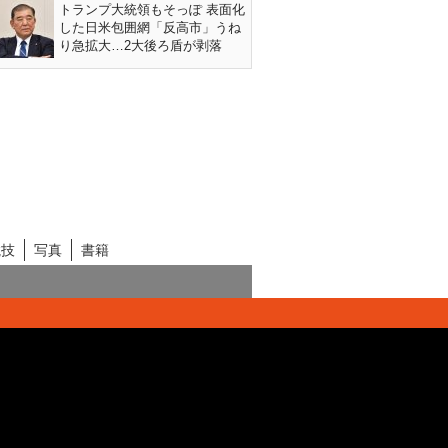
トランプ大統領もそっぽ 表面化
した日米包囲網「反高市」うね
り急拡大…2大後ろ盾が剥落
競技
写真
書籍