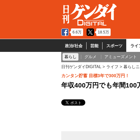
6.6万
18.5万
政治/社会
芸能
スポーツ
ライ
暮らし
グルメ
アミューズメント
日刊ゲンダイDIGITAL
ライフ
暮らしニ
カンタン貯蓄 目標3年で300万円！
年収400万円でも年間10