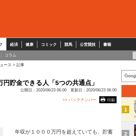
フ
経済
健康
コミック
競馬
公営競技
書籍
コラム
ュース
記事
0万円貯金できる人「5つの共通点」
公開日：
2020/06/23 06:00
更新日：
2020/06/23 06:00
>> バックナンバー
印刷
1
年収が１０００万円を超えていても、貯蓄
2