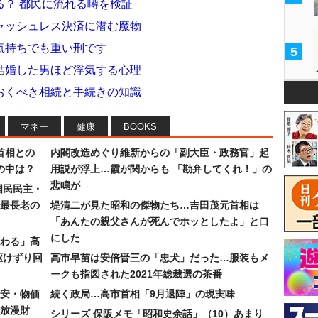
る？ 都民に流れる噂を検証
ャッシュレス決済に潜む魔物
気持ちでも重い刑です
5
結婚した男ほど浮気する心理
おくべき相続と手続きの知識
マネー
健康
BOOKS
首相との
内閣改造めぐり維新からの「副大臣・政務官」起
の中は？
用説が浮上…霞が関からも 「勘弁してくれ！」の
悲鳴が
国民民主・
最長老の
堤清二が見た昭和の傑物たち…吉田茂元首相は
「あんたの親父さんが死んでホッとしたよ」と口
にした
わる」高
駆けずり回
高市早苗は安倍晋三の「忠犬」だった…服装もメ
ークも指図された2021年総裁選の茶番
安・物価
続く政局…高市首相「9月退陣」の現実味
放漫財
シリーズ 保阪メモ「昭和史余話」（10）あまり