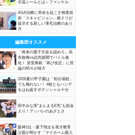
示温シールとは～ファンケル
AGA治療に革命を起こす検査技
術「スキャビジョン」銀クリが
提示する新しい薄毛治療のあり
方
編集部オススメ
「将来の愛子天皇を認めろ」高
市政権vs読売新聞でバトル激
化！ 皇室典範「再び改定」に世
論の85％が味方
2026夏の甲子園は「初出場校」
でも侮れない！ 4校ともハンデ
をはね返すポテンシャル十分
田中みな実“まんまるE乳”も筋金
入り！アッパレのあざとさ
阪神1位・森下翔太を英才教育
父親が明かす「マイホーム購入