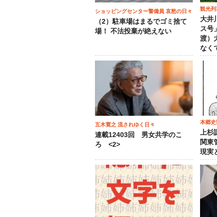
観光列
ショッピングセンター警備員 哀愁の日々
大井
（2）駐車場はまるでゴミ捨て
ス号
場！ 不法投棄が絶えない
渡）
なく
本郷史
五木寛之 流されゆく日々
上杉
連載12403回 男女共学のこ
関東
ろ <2>
現実