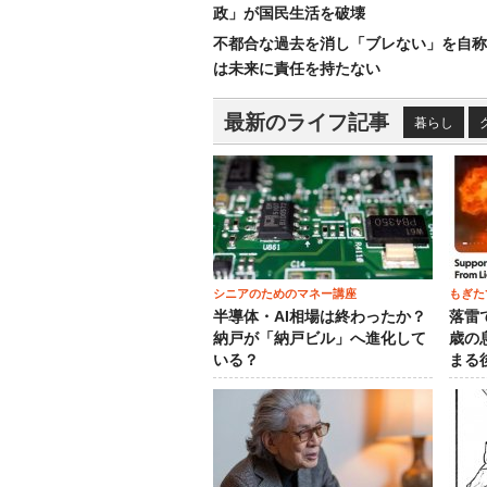
政」が国民生活を破壊
不都合な過去を消し「ブレない」を自称
は未来に責任を持たない
最新のライフ記事
暮らし
シニアのためのマネー講座
もぎた
半導体・AI相場は終わったか？
落雷
納戸が「納戸ビル」へ進化して
歳の
いる？
まる