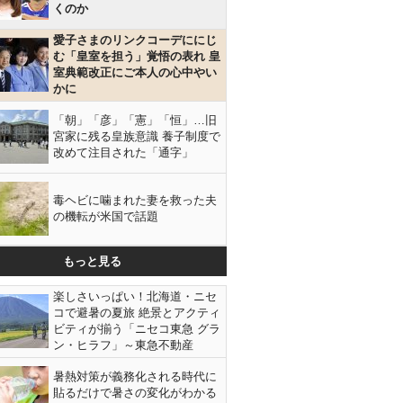
くのか
愛子さまのリンクコーデににじ
む「皇室を担う」覚悟の表れ 皇
室典範改正にご本人の心中やい
かに
「朝」「彦」「憲」「恒」…旧
宮家に残る皇族意識 養子制度で
改めて注目された「通字」
毒ヘビに噛まれた妻を救った夫
の機転が米国で話題
もっと見る
楽しさいっぱい！北海道・ニセ
コで避暑の夏旅 絶景とアクティ
ビティが揃う「ニセコ東急 グラ
ン・ヒラフ」～東急不動産
暑熱対策が義務化される時代に
貼るだけで暑さの変化がわかる