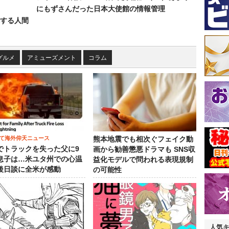
にもずさんだった日本大使館の情報管理
する人間
グルメ
アミューズメント
コラム
て海外仰天ニュース
熊本地震でも相次ぐフェイク動
でトラックを失った父に9
画から勧善懲悪ドラマも SNS収
息子は…米ユタ州での心温
益化モデルで問われる表現規制
後日談に全米が感動
の可能性
人気