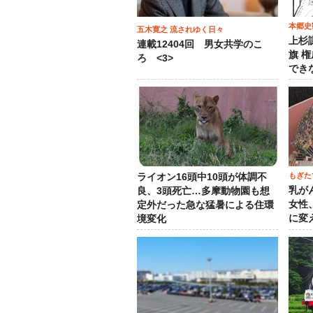
本郷史
五木寛之 流されゆく日々
上杉
連載12404回 男女共学のこ
旗 
ろ <3>
でき
もぎた
ライオン16頭中10頭が体調不
乳が
良、3頭死亡…多摩動物園も想
女性
定外だった急な猛暑による住環
に変
境変化