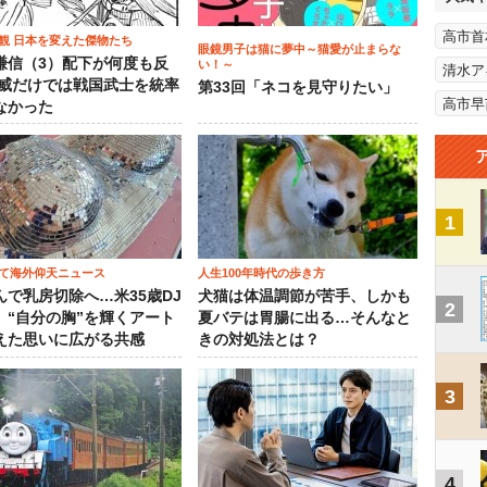
高市首
観 日本を変えた傑物たち
眼鏡男子は猫に夢中～猫愛が止まらな
謙信（3）配下が何度も反
い！～
清水ア
権威だけでは戦国武士を統率
第33回「ネコを見守りたい」
高市早
なかった
1
て海外仰天ニュース
人生100年時代の歩き方
んで乳房切除へ…米35歳DJ
犬猫は体温調節が苦手、しかも
2
、“自分の胸”を輝くアート
夏バテは胃腸に出る…そんなと
えた思いに広がる共感
きの対処法とは？
3
4