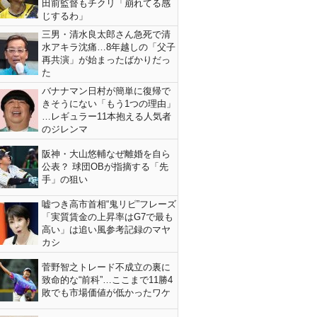
田前監督もチクリ「崩れてる感
じするわ」
三男・清水良太郎さん急死で清
水アキラ沈痛…8年越しの「父子
再共演」が始まったばかりだっ
た
バナナマン日村が簡単に復帰で
きそうにない「もう1つの理由」
…レギュラー11本抱える人気者
のジレンマ
阪神・大山悠輔なぜ離婚を自ら
公表？ 球団OBが指摘する「先
手」の狙い
嘘つき高市首相“鬼リピ”フレーズ
「実質賃金の上昇率はG7で最も
高い」は追い風参考記録のマヤ
カシ
菅野智之トレード不成立の裏に
致命的な“前科”…ここまで11勝4
敗でも市場価値が低かったワケ