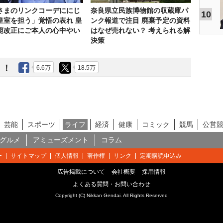
さまのリンクコーデににじ
奈良県立民族博物館の収蔵庫パ
10
皇室を担う」覚悟の表れ 皇
ンク報道で注目 廃棄予定の資料
範改正にご本人の心中やい
はなぜ売れない？ 考えられる解
決策
う！
6.6万
18.5万
芸能
スポーツ
ライフ
経済
健康
コミック
競馬
公営
グルメ
アミューズメント
コラム
ー
サイトマップ
個人情報
著作権
リンク
定期購読申込み
広告掲載について
会社概要
採用情報
よくある質問・お問い合わせ
Copyright (C) Nikkan Gendai. All Rights Reserved