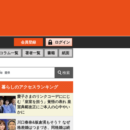
会員登録
ログイン
コラム一覧
著者一覧
書籍
紙面
暮らしのアクセスランキング
愛子さまのリンクコーデににじ
む「皇室を担う」覚悟の表れ 皇
室典範改正にご本人の心中やい
かに
川口春奈&板倉滉もそう？ なぜ
格差婚はつまづき、同格婚は続