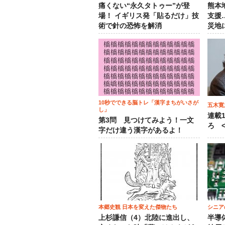
痛くない“永久タトゥー”が登
熊本
場！ イギリス発「貼るだけ」技
支援
術で針の恐怖を解消
災地
10秒でできる脳トレ「漢字まちがいさが
五木寛
し」
連載
第3問 見つけてみよう！一文
ろ <
字だけ違う漢字があるよ！
本郷史観 日本を変えた傑物たち
シニア
上杉謙信（4）北陸に進出し、
半導