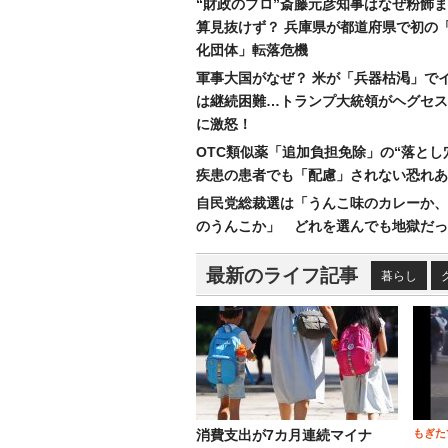
“財政のプロ”斎藤元彦知事はなぜ粉飾
算見抜けず？ 兵庫県が都道府県で初の
化団体」転落危機
軍事大国がなぜ？ 米が「兵器枯渇」で
は継続困難…トランプ大統領がヘグセス
に激怒！
OTC類似薬「追加負担免除」の“落とし
疾患の患者でも「配慮」されない恐れあ
自民党総裁選は「うんこ味のカレーか、
のうんこか」 どれを選んでも地獄だっ
最新のライフ記事
暮らし
もぎた
消費支出が7カ月連続マイナ