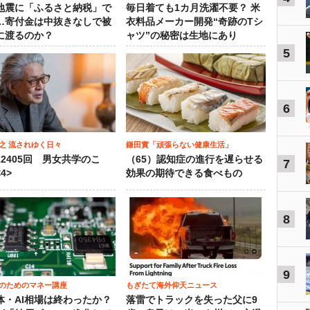
地震に「ふるさと納税」で
毎日着ても1カ月洗濯不要？ 米
…寄付金は中抜きなしで被
衣料品メーカー開発“奇跡のTシ
に渡るのか？
ャツ”の秘密は生地にあり
5
6
之 流されゆく日々
鎌田實「頑張らない健康生活」
12405回 男女共学のこ
（65）認知症の進行を遅らせる
7
4>
効果の期待できる食べもの
8
9
のためのマネー講座
もぎたて海外仰天ニュース
体・AI相場は終わったか？
落雷でトラックを失った父に9