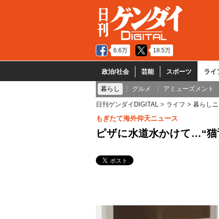
6.6万
18.5万
政治/社会
芸能
スポーツ
ライ
暮らし
グルメ
アミューズメント
日刊ゲンダイDIGITAL
ライフ
暮らしニ
もぎたて海外仰天ニュース
ピザに水道水かけて…“猫