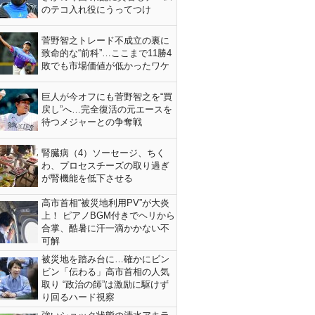
のテコ入れ役にうってつけ
菅野智之トレード不成立の裏に
致命的な“前科”…ここまで11勝4
敗でも市場価値が低かったワケ
巨人が今オフにも菅野智之を“買
戻し”へ…完全復活の元エースを
待つメジャーとの争奪戦
腎臓病（4）ソーセージ、ちく
わ、プロセスチーズの取り過ぎ
が腎機能を低下させる
高市首相“被災地利用PV”が大炎
上！ ピアノBGM付きでヘリから
合掌、酷暑に汗一滴かかない不
可解
被災地を踏み台に…確かにビン
ビン「伝わる」高市首相の人気
取り “政治の師”は激励に駆けず
り回るハード視察