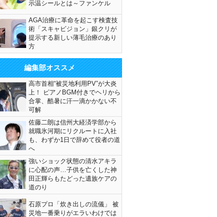
示温シールとは～ファンケル
AGA治療に革命を起こす検査技
術「スキャビジョン」銀クリが
提示する新しい薄毛治療のあり
方
編集部オススメ
高市首相“被災地利用PV”が大炎
上！ ピアノBGM付きでヘリから
合掌、酷暑に汗一滴かかない不
可解
佐藤二朗は信州大経済学部から
就職氷河期にリクルートに入社
も、わずか1日で辞めて役者の道
へ
強いショック状態の清水アキラ
に心配の声…子供を亡くした神
田正輝らもたどった遺族ケアの
道のり
石原プロ「炊き出しの流儀」 被
災地一番乗りがエラいわけでは