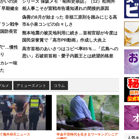
まがいの決
シリーズ 保阪メモ「昭和史余話」（12）松岡外
「早期健全
相人事こそが宣戦布告通知遅れの間接的原因
偽善の8月が始まった 非核三原則を踏みにじる高
イラン戦争
市&小泉コンビの白々しさ
国防長官
熊本地震の被災地利用に続き…首相官邸が今度は
国民栄誉賞で「高市PR動画」作成し大炎上
穴”…慢性
高市首相のあいさつはコピペ率85％…「広島への
り
思い」石破前首相・愛子内親王とは絶望的格差
カレー味
た
グルメ
アミューズメント
コラム
て海外仰天ニュース
年金不安時代を生きるワーキングシニア
人気
の懊悩