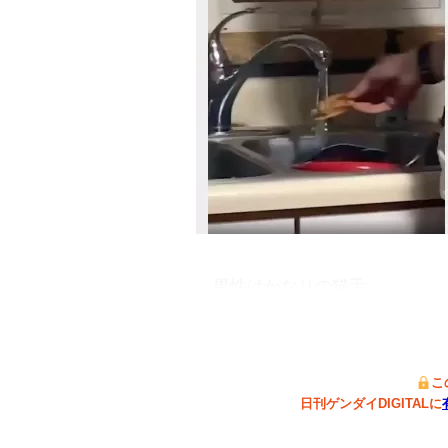
男性はかなりの猫舌…
こ
日刊ゲンダイDIGITALに