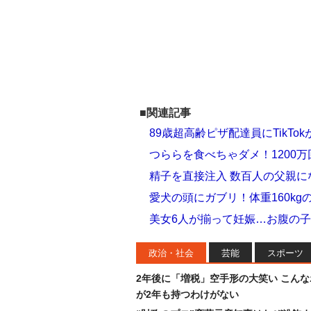
■関連記事
89歳超高齢ピザ配達員にTikTo
つららを食べちゃダメ！1200
精子を直接注入 数百人の父親に
愛犬の頭にガブリ！体重160k
美女6人が揃って妊娠…お腹の
政治・社会
芸能
スポーツ
2年後に「増税」空手形の大笑い こん
が2年も持つわけがない