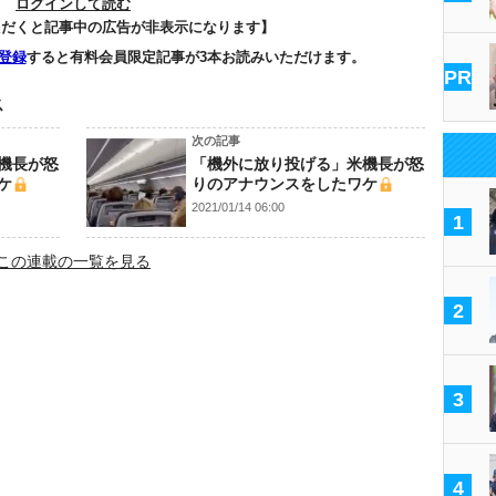
ログインして読む
ただくと記事中の広告が非表示になります】
登録
すると有料会員限定記事が3本お読みいただけます。
PR
ス
次の記事
機長が怒
「機外に放り投げる」米機長が怒
ケ
りのアナウンスをしたワケ
2021/01/14 06:00
1
この連載の一覧を見る
2
3
4