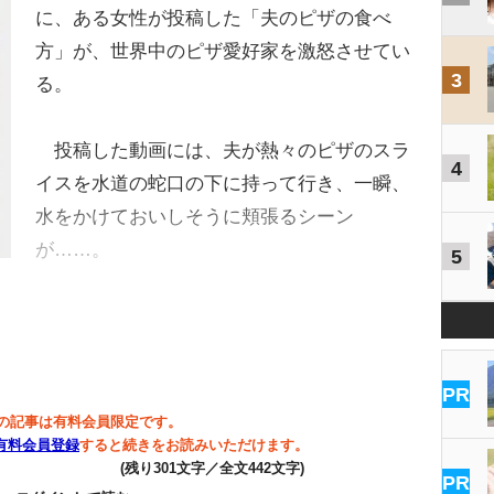
に、ある女性が投稿した「夫のピザの食べ
方」が、世界中のピザ愛好家を激怒させてい
3
る。
投稿した動画には、夫が熱々のピザのスラ
4
イスを水道の蛇口の下に持って行き、一瞬、
水をかけておいしそうに頬張るシーン
が……。
5
PR
の記事は有料会員限定です。
有料会員登録
すると続きをお読みいただけます。
(残り301文字／全文442文字)
PR