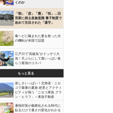
くのか
「朝」「彦」「憲」「恒」…旧
宮家に残る皇族意識 養子制度で
改めて注目された「通字」
毒ヘビに噛まれた妻を救った夫
の機転が米国で話題
江戸川で“高級魚”がドッサリ大
漁！天ぷらにして腹いっぱい食
らう最強のコスパ
もっと見る
楽しさいっぱい！北海道・ニセ
コで避暑の夏旅 絶景とアクティ
ビティが揃う「ニセコ東急 グラ
ン・ヒラフ」～東急不動産
暑熱対策が義務化される時代に
貼るだけで暑さの変化がわかる