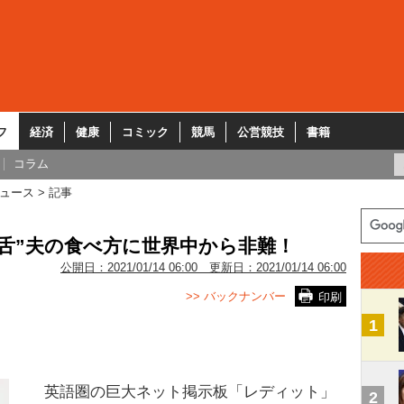
フ
経済
健康
コミック
競馬
公営競技
書籍
コラム
ュース
記事
舌”夫の食べ方に世界中から非難！
公開日：
2021/01/14 06:00
更新日：
2021/01/14 06:00
>> バックナンバー
印刷
1
英語圏の巨大ネット掲示板「レディット」
2