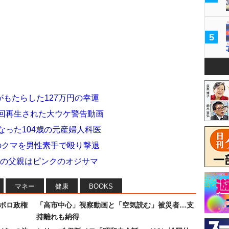
5
kがもたらした127万円の幸運
万回再生された大ウケ警告動画
なった104歳の元産婦人科医
gのクマを男性素手で殴り撃退
子の父親はピンクのオジサマ
マネー
健康
BOOKS
なボロ政権
「高市中心」視察動画と「空気読む」被災者…支
持離れも納得