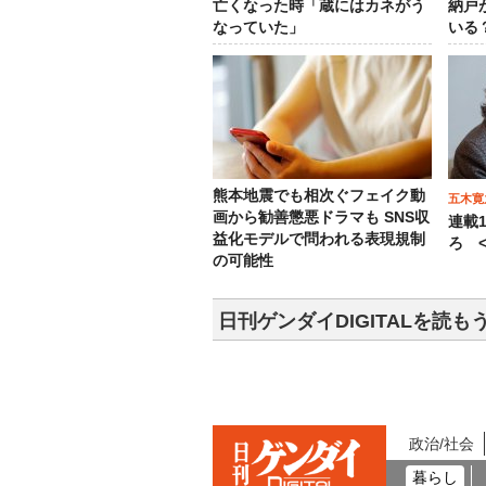
亡くなった時「蔵にはカネがう
納戸
なっていた」
いる
熊本地震でも相次ぐフェイク動
五木寛
画から勧善懲悪ドラマも SNS収
連載
益化モデルで問われる表現規制
ろ <
の可能性
日刊ゲンダイDIGITALを読も
政治/社会
暮らし