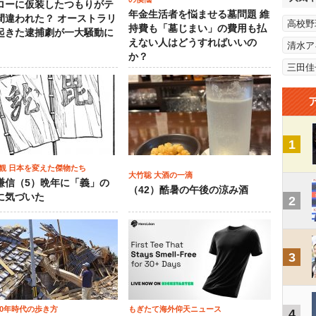
ローに仮装したつもりがテ
年金生活者を悩ませる墓問題 維
間違われた？ オーストラリ
高校野
持費も「墓じまい」の費用も払
起きた逮捕劇が一大騒動に
えない人はどうすればいいの
清水ア
か？
三田佳
1
観 日本を変えた傑物たち
大竹聡 大酒の一滴
謙信（5）晩年に「義」の
（42）酷暑の午後の涼み酒
に気づいた
2
3
00年時代の歩き方
もぎたて海外仰天ニュース
4