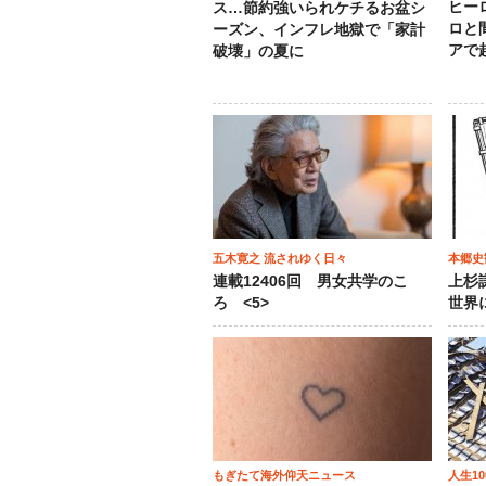
ヒー
ス…節約強いられケチるお盆シ
ロと
ーズン、インフレ地獄で「家計
アで
破壊」の夏に
五木寛之 流されゆく日々
本郷史
連載12406回 男女共学のこ
上杉
ろ <5>
世界
もぎたて海外仰天ニュース
人生1