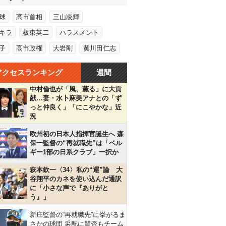
球
高市首相
三山凌輝
キラ
板東英二
ハラスメント
子
高市政権
大岩剛
黄川田仁志
アクセスランキング
週間
中村倫也が「風、薫る」に大貢
献…妻・水卜麻美アナとの「ず
っと仲良く」「にこやかな」近
況
欧州初の日本人指揮官誕生へ 森
保一監督の“再就職先”は「ベル
ギー1部の日系クラブ」一択か
萩本欽一〈34〉私の“運”論 大
谷翔平のカネを使い込んだ通訳
に「小さな声で『ありがと
う』」
新庄監督の“再就職先”に挙がるま
さかの球団 采配に賛否もチーム