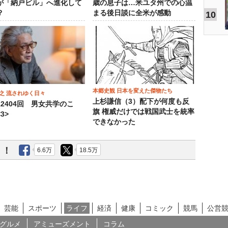
が「納戸ビル」へ進化して
歳の息子は…米ユタ州での心温
？
まる後日談に全米が感動
10
本郷史観 日本を変えた傑物たち
之 流されゆく日々
上杉謙信（3）配下が何度も反
12404回 男女共学のこ
旗 権威だけでは戦国武士を統率
3>
できなかった
う！
6.6万
18.5万
芸能
スポーツ
ライフ
経済
健康
コミック
競馬
公営
グルメ
アミューズメント
コラム