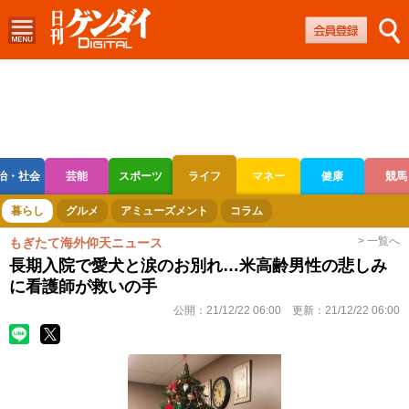
治・社会
芸能
スポーツ
ライフ
マネー
健康
競馬
ボートレース
競輪
オートレース
暮らし
グルメ
アミューズメント
コラム
> 一覧へ
もぎたて海外仰天ニュース
長期入院で愛犬と涙のお別れ…米高齢男性の悲しみ
に看護師が救いの手
公開：
21/12/22 06:00
更新：
21/12/22 06:00