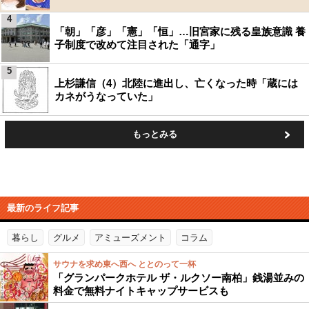
4
「朝」「彦」「憲」「恒」…旧宮家に残る皇族意識 養
子制度で改めて注目された「通字」
5
上杉謙信（4）北陸に進出し、亡くなった時「蔵には
カネがうなっていた」
もっとみる
最新のライフ記事
暮らし
グルメ
アミューズメント
コラム
サウナを求め東へ西へ ととのって一杯
「グランパークホテル ザ・ルクソー南柏」銭湯並みの
料金で無料ナイトキャップサービスも