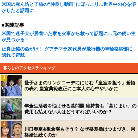
米国の赤ん坊と子猫の“仲良し動画”にほっこり…世界中の心を溶
かしたと話題に
■関連記事
米国で迷子犬が居着いた家を火事から救って話題に…元の飼い主
が見つかる！
正真正銘の命がけ！ グアテマラ20代男が飛行機の車輪格納部に
隠れて密航
暮らしのアクセスランキング
1
愛子さまのリンクコーデににじむ「皇室を担う」覚悟
の表れ 皇室典範改正にご本人の心中やいかに
2
年金生活者を悩ませる墓問題 維持費も「墓じまい」の
費用も払えない人はどうすればいいのか？
3
川口春奈&板倉滉もそう？ なぜ格差婚はつまづき、同
格婚は続くのか