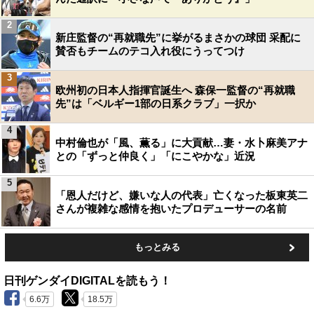
2
新庄監督の“再就職先”に挙がるまさかの球団 采配に
賛否もチームのテコ入れ役にうってつけ
3
欧州初の日本人指揮官誕生へ 森保一監督の“再就職
先”は「ベルギー1部の日系クラブ」一択か
4
中村倫也が「風、薫る」に大貢献…妻・水卜麻美アナ
との「ずっと仲良く」「にこやかな」近況
5
「恩人だけど、嫌いな人の代表」亡くなった板東英二
さんが複雑な感情を抱いたプロデューサーの名前
もっとみる
日刊ゲンダイDIGITALを読もう！
6.6万
18.5万