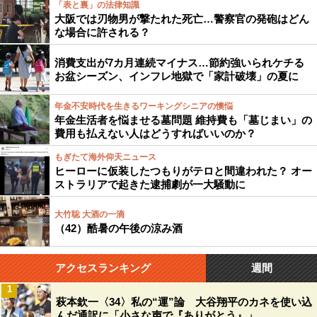
「表と裏」の法律知識
大阪では刃物男が撃たれた死亡…警察官の発砲はどん
な場合に許される？
消費支出が7カ月連続マイナス…節約強いられケチる
お盆シーズン、インフレ地獄で「家計破壊」の夏に
年金不安時代を生きるワーキングシニアの懊悩
年金生活者を悩ませる墓問題 維持費も「墓じまい」の
費用も払えない人はどうすればいいのか？
もぎたて海外仰天ニュース
ヒーローに仮装したつもりがテロと間違われた？ オー
ストラリアで起きた逮捕劇が一大騒動に
大竹聡 大酒の一滴
（42）酷暑の午後の涼み酒
アクセスランキング
週間
1
萩本欽一〈34〉私の“運”論 大谷翔平のカネを使い込
んだ通訳に「小さな声で『ありがとう』」