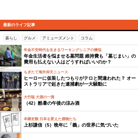
最新のライフ記事
暮らし
グルメ
アミューズメント
コラム
年金不安時代を生きるワーキングシニアの懊悩
年金生活者を悩ませる墓問題 維持費も「墓じまい」の
費用も払えない人はどうすればいいのか？
もぎたて海外仰天ニュース
ヒーローに仮装したつもりがテロと間違われた？ オー
ストラリアで起きた逮捕劇が一大騒動に
大竹聡 大酒の一滴
（42）酷暑の午後の涼み酒
本郷史観 日本を変えた傑物たち
上杉謙信（5）晩年に「義」の世界に気づいた