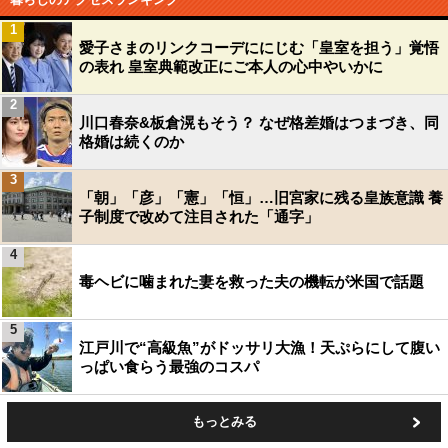
1
愛子さまのリンクコーデににじむ「皇室を担う」覚悟
の表れ 皇室典範改正にご本人の心中やいかに
2
川口春奈&板倉滉もそう？ なぜ格差婚はつまづき、同
格婚は続くのか
3
「朝」「彦」「憲」「恒」…旧宮家に残る皇族意識 養
子制度で改めて注目された「通字」
4
毒ヘビに噛まれた妻を救った夫の機転が米国で話題
5
江戸川で“高級魚”がドッサリ大漁！天ぷらにして腹い
っぱい食らう最強のコスパ
もっとみる