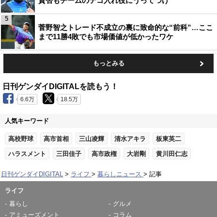
賛否もチームのテコ入れ役にうってつけ
5
菅野智之トレード不成立の裏に致命的な“前科”…ここ
まで11勝4敗でも市場価値が低かったワケ
もっとみる
日刊ゲンダイDIGITALを読もう！
6.6万
18.5万
人気キーワード
高校野球
高市首相
三山凌輝
清水アキラ
板東英二
ハラスメント
三田佳子
高市政権
大岩剛
黄川田仁志
日刊ゲンダイDIGITAL
ライフ
暮らしニュース
記事
ライフ
暮らし
グルメ
アミューズメント
コラム