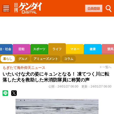
治・社会
芸能
スポーツ
ライフ
マネー
健康
競馬
ボートレース
競輪
オートレース
暮らし
グルメ
アミューズメント
コラム
> 一覧へ
もぎたて海外仰天ニュース
いたいけな犬の姿にキュンとなる！ 凍てつく川に転
落した犬を救助した米消防隊員に称賛の声
公開：
24/01/27 06:00
更新：
24/01/27 06:00