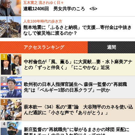
五木寛之 流されゆく日々
連載12406回 男女共学のころ <5>
人生100年時代の歩き方
熊本地震に「ふるさと納税」で支援…寄付金は中抜き
なしで被災地に渡るのか？
アクセスランキング
週間
1
中村倫也が「風、薫る」に大貢献…妻・水卜麻美アナ
との「ずっと仲良く」「にこやかな」近況
2
欧州初の日本人指揮官誕生へ 森保一監督の“再就職
先”は「ベルギー1部の日系クラブ」一択か
3
萩本欽一〈34〉私の“運”論 大谷翔平のカネを使い込
んだ通訳に「小さな声で『ありがとう』」
4
新庄監督の“再就職先”に挙がるまさかの球団 采配に