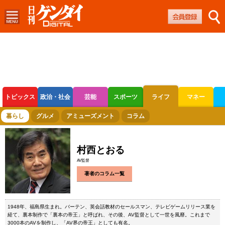
トピックス
政治・社会
芸能
スポーツ
ライフ
マネー
ボートレース
競輪
オートレース
暮らし
グルメ
アミューズメント
コラム
村西とおる
AV監督
著者のコラム一覧
1948年、福島県生まれ。バーテン、英会話教材のセールスマン、テレビゲームリリース業を
経て、裏本制作で「裏本の帝王」と呼ばれ、その後、AV監督として一世を風靡。これまで
3000本のAVを制作し、「AV界の帝王」としても有名。