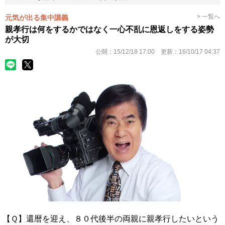
> 一覧へ
元気が出る集中講義
親孝行は何をするかではなく一心不乱に恩返しをする姿勢
が大切
公開：
15/12/18 17:00
更新：
16/10/17 04:37
【Ｑ】還暦を迎え、８０代後半の両親に親孝行したいという