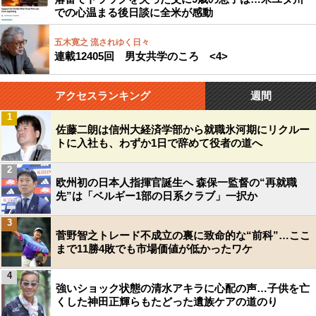
での心温まる後日談に全米が感動
五木寛之 流されゆく日々
連載12405回 男女共学のころ <4>
アクセスランキング
週間
1
佐藤二朗は信州大経済学部から就職氷河期にリクルー
トに入社も、わずか1日で辞めて役者の道へ
2
欧州初の日本人指揮官誕生へ 森保一監督の“再就職
先”は「ベルギー1部の日系クラブ」一択か
3
菅野智之トレード不成立の裏に致命的な“前科”…ここ
まで11勝4敗でも市場価値が低かったワケ
4
強いショック状態の清水アキラに心配の声…子供を亡
くした神田正輝らもたどった遺族ケアの道のり