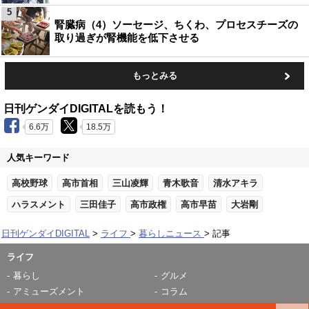
5
腎臓病（4）ソーセージ、ちくわ、プロセスチーズの
取り過ぎが腎機能を低下させる
もっとみる
日刊ゲンダイDIGITALを読もう！
6.6万
18.5万
人気キーワード
高校野球
高市首相
三山凌輝
青木歌音
清水アキラ
ハラスメント
三田佳子
高市政権
高市早苗
大岩剛
日刊ゲンダイDIGITAL
ライフ
暮らしニュース
記事
ライフ
暮らし
グルメ
アミューズメント
コラム