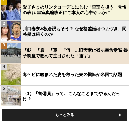
1
愛子さまのリンクコーデににじむ「皇室を担う」覚悟
の表れ 皇室典範改正にご本人の心中やいかに
2
川口春奈&板倉滉もそう？ なぜ格差婚はつまづき、同
格婚は続くのか
3
「朝」「彦」「憲」「恒」…旧宮家に残る皇族意識 養
子制度で改めて注目された「通字」
4
毒ヘビに噛まれた妻を救った夫の機転が米国で話題
5
（1）「警備員」って、こんなことまでやるんだっ
け？
もっとみる