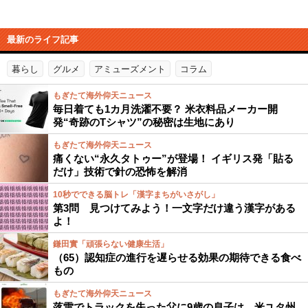
最新のライフ記事
暮らし
グルメ
アミューズメント
コラム
もぎたて海外仰天ニュース
毎日着ても1カ月洗濯不要？ 米衣料品メーカー開
発“奇跡のTシャツ”の秘密は生地にあり
もぎたて海外仰天ニュース
痛くない“永久タトゥー”が登場！ イギリス発「貼る
だけ」技術で針の恐怖を解消
10秒でできる脳トレ「漢字まちがいさがし」
第3問 見つけてみよう！一文字だけ違う漢字がある
よ！
鎌田實「頑張らない健康生活」
（65）認知症の進行を遅らせる効果の期待できる食べ
もの
もぎたて海外仰天ニュース
落雷でトラックを失った父に9歳の息子は…米ユタ州