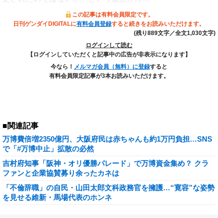
この記事は有料会員限定です。
日刊ゲンダイDIGITALに
有料会員登録
すると続きをお読みいただけます。
(残り889文字／全文1,030文字)
ログインして読む
【ログインしていただくと記事中の広告が非表示になります】
今なら！
メルマガ会員（無料）に登録
すると
有料会員限定記事が3本お読みいただけます。
■関連記事
万博費倍増2350億円、大阪府民は赤ちゃんも約1万円負担…SNS
で「#万博中止」拡散の必然
吉村府知事「阪神・オリ優勝パレード」で万博資金集め？ クラ
ファンと企業協賛募り余ったカネは
「不倫辞職」の自民・山田太郎文科政務官を擁護…“寛容”な姿勢
を見せる維新・馬場代表のホンネ