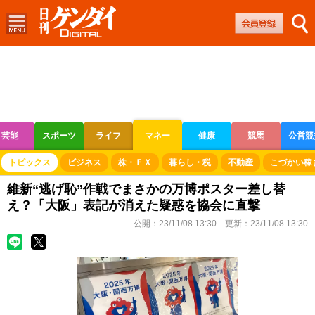
芸能
スポーツ
ライフ
マネー
健康
競馬
公営競
ボートレース
競輪
オートレース
トピックス
ビジネス
株・ＦＸ
暮らし・税
不動産
こづかい稼
維新“逃げ恥”作戦でまさかの万博ポスター差し替
え？「大阪」表記が消えた疑惑を協会に直撃
公開：
23/11/08 13:30
更新：
23/11/08 13:30