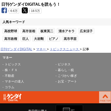
日刊ゲンダイDIGITALを読もう！
6.6万
18.5万
人気キーワード
高校野球
高市首相
板東英二
清水アキラ
広末涼子
高市政権
巨人
大岩剛
ピアノ
高市早苗
日刊ゲンダイDIGITAL
マネー
トピックスニュース
記事
マネー
トピックス
ビジネス
株・ＦＸ
暮らし・税
不動産
こづかい稼ぎ
マネーの達人
お宝・アート
コラム