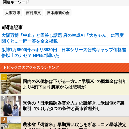
関連キーワード
大阪万博
吉村洋文
日本維新の会
■関連記事
大阪万博「中止」と回答し話題 府の生成AI「大ちゃん」に再度
聞くと…一問一答を全文掲載
阪神1万8500円vsオリ8930円…日本シリーズ公式キャップ価格差
倍以上のナゼ？ NPBに聞いた
トピックスのアクセスランキング
1
国内の米価格は下がる一方…“早場米”の概算金は前年
より4割下回り農家からは悲鳴が
2
異例の「日米協調為替介入」の謎解き…米国側が”裏
取引”で出した3つの条件と高市首相外し
3
農水省「備蓄米」早期買い戻しを断念…コメ暴落決定