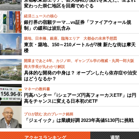
変わった崇仁地区を回廊でめぐる
経済ニュースの核心
銀行界の宿願テーマ…vs証券「ファイアウォール規
制」の緩和は波乱含み
築地、日本橋、銀座、臨海エリア 大都会の未来予想図
東京・築地、150～210メートルが7棟 新たな街は摩天
楼
開業まであと4年、カジノIR、ギャンブル学の権威・丸岡一郎大阪
商大学長が丸わかり解説
具体的な開発の中身は？ オープンしたら依存症や治安
はどうなるか？
マネーの教科書
円高ハンター「iシェアーズ円高フォーカスETF」は円
高をチャンスに変える日本初のETF
プロが読む 次のブレーク銘柄
「ジェイック」は業績好調 2023年高値5130円に挑戦
アクセスランキング
週間