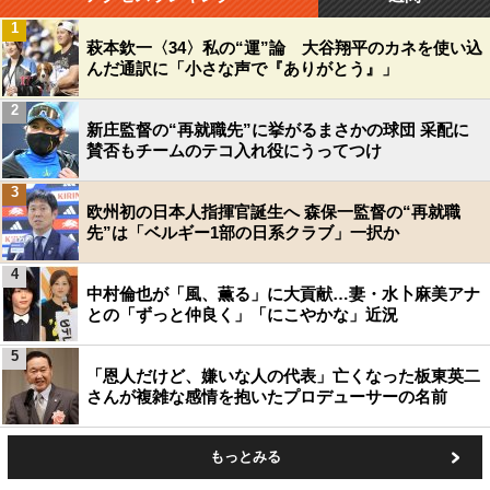
1
萩本欽一〈34〉私の“運”論 大谷翔平のカネを使い込
んだ通訳に「小さな声で『ありがとう』」
2
新庄監督の“再就職先”に挙がるまさかの球団 采配に
賛否もチームのテコ入れ役にうってつけ
3
欧州初の日本人指揮官誕生へ 森保一監督の“再就職
先”は「ベルギー1部の日系クラブ」一択か
4
中村倫也が「風、薫る」に大貢献…妻・水卜麻美アナ
との「ずっと仲良く」「にこやかな」近況
5
「恩人だけど、嫌いな人の代表」亡くなった板東英二
さんが複雑な感情を抱いたプロデューサーの名前
もっとみる