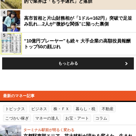
的で業界は「もう手遅れ」と落胆
4
高市首相と片山財務相が「1ドル=162円」突破で足並
み乱れ…2人が“微妙な関係”に陥った裏側
5
“10億円プレーヤー”も続々 大手企業の高額役員報酬
トップ50の顔ぶれ
もっとみる
最新のマネー記事
トピックス
ビジネス
株・ＦＸ
暮らし・税
不動産
こづかい稼ぎ
マネーの達人
お宝・アート
コラム
ターミナル駅前が明るく変わる
京都駅東部エリア、芸大移転が流れを変えた、生まれ