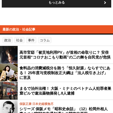
もっとみる
最新の政治・社会記事
政治
社会
事件
コラム
高市官邸「被災地利用PV」が首相の命取りに？ 安倍
元首相“コロナおこもり動画”の二の舞を自民党が危惧
食料品の消費減税分を賄う「恒久財源」ならすでにあ
る！ 25年度与党税制改正大綱は「法人税引き上げ」
に言及
まるで治外法権！ 大阪・ミナミのベトナム人犯罪者巣
窟ビルで違法薬物摘発し8人逮捕
保阪正康 日本史縦横無尽
シリーズ 保阪メモ「昭和史余話」（12）松岡外相人