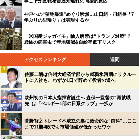
事こそが宣戦布告通知遅れの間接的原因
神戸への“聖地帰還”めぐり騒然…山口組・司組長「7
年ぶりの里帰り」は実現するか
「米国産ジャガイモ」輸入解禁は“トランプ対策”？
恐怖の病害虫で産地壊滅&自給率低下リスク
アクセスランキング
週間
1
佐藤二朗は信州大経済学部から就職氷河期にリクルー
トに入社も、わずか1日で辞めて役者の道へ
2
欧州初の日本人指揮官誕生へ 森保一監督の“再就職
先”は「ベルギー1部の日系クラブ」一択か
3
菅野智之トレード不成立の裏に致命的な“前科”…ここ
まで11勝4敗でも市場価値が低かったワケ
4