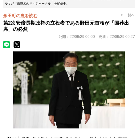
ルマガ「高野孟のザ・ジャーナル」を配信中。
> 一覧へ
永田町の裏を読む
第2次安倍長期政権の立役者である野田元首相が「国葬出
席」の必然
公開：
22/09/29 06:00
更新：
22/09/29 09:27