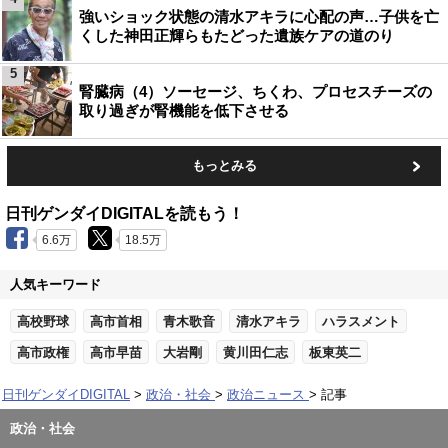
強いショック状態の清水アキラに心配の声…子供を亡
くした神田正輝らもたどった遺族ケアの道のり
5
腎臓病（4）ソーセージ、ちくわ、プロセスチーズの
取り過ぎが腎機能を低下させる
もっとみる
日刊ゲンダイDIGITALを読もう！
6.6万
18.5万
人気キーワード
高校野球
高市首相
青木歌音
清水アキラ
ハラスメント
高市政権
高市早苗
大岩剛
黄川田仁志
板東英二
日刊ゲンダイDIGITAL
政治・社会
政治ニュース
記事
政治・社会