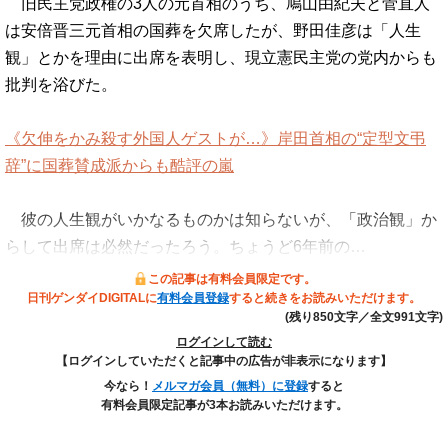
旧民主党政権の3人の元首相のうち、鳩山由紀夫と菅直人
は安倍晋三元首相の国葬を欠席したが、野田佳彦は「人生
観」とかを理由に出席を表明し、現立憲民主党の党内からも
批判を浴びた。
《欠伸をかみ殺す外国人ゲストが…》岸田首相の“定型文弔
辞”に国葬賛成派からも酷評の嵐
彼の人生観がいかなるものかは知らないが、「政治観」か
らして出席は必然だったろう。ちょうど6年前の…
この記事は有料会員限定です。
日刊ゲンダイDIGITALに
有料会員登録
すると続きをお読みいただけます。
(残り850文字／全文991文字)
ログインして読む
【ログインしていただくと記事中の広告が非表示になります】
今なら！
メルマガ会員（無料）に登録
すると
有料会員限定記事が3本お読みいただけます。