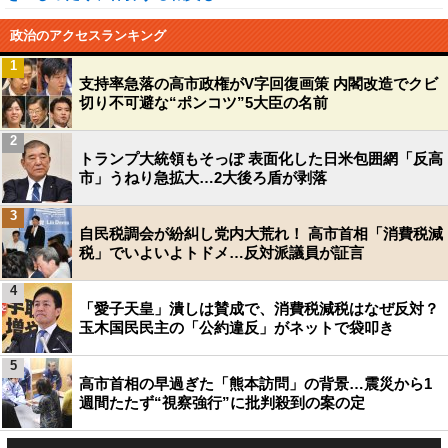
政治のアクセスランキング
1
支持率急落の高市政権がV字回復画策 内閣改造でクビ
切り不可避な“ポンコツ”5大臣の名前
2
トランプ大統領もそっぽ 表面化した日米包囲網「反高
市」うねり急拡大…2大後ろ盾が剥落
3
自民税調会が紛糾し党内大荒れ！ 高市首相「消費税減
税」でいよいよトドメ…反対派議員が証言
4
「愛子天皇」潰しは賛成で、消費税減税はなぜ反対？
玉木国民民主の「公約違反」がネットで袋叩き
5
高市首相の早過ぎた「熊本訪問」の背景…震災から1
週間たたず“視察強行”に批判殺到の案の定