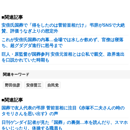
■関連記事
安倍氏国葬で「得をしたのは菅前首相だけ」 弔辞がSNSで大絶
賛、評価うなぎ上りの想定外
これが安倍氏国葬の内幕…会場では水しか飲めず、官僚は寝落
ち、超グダグダ進行に怒号まで
巨人・原監督が国葬参列 安倍元首相とは公私で親交、政界進出
を口説かれていた時期も
関連キーワード
野田佳彦
安倍晋三
自民党
■関連記事
国葬で友人代表の弔辞 菅前首相に注目《赤塚不二夫さんの時の
タモリさんを思い出す》の声
日刊ゲンダイ記者が見た「国葬」の裏側…本を読んだり、スマホ
をいじったり、体操する職員も