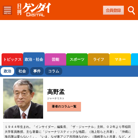
トピックス
政治・社会
芸能
スポーツ
ライフ
マネー
ボートレース
競輪
オートレース
政治
社会
事件
コラム
高野孟
ジャーナリスト
著者のコラム一覧
１９４４年生まれ。「インサイダー」編集長、「ザ・ジャーナル」主幹。０２年より早稲田
大学客員教授。主な著書に「ジャーナリスティックな地図」（池上彰らと共著）、「沖縄に
海兵隊は要らない！」、「いま、なぜ東アジア共同体なのか」（孫崎享らと共著」など。メ